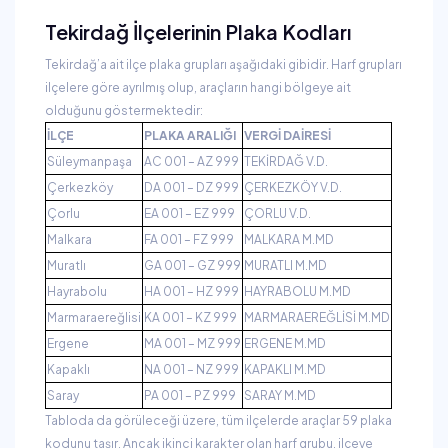
Tekirdağ İlçelerinin Plaka Kodları
Tekirdağ’a ait ilçe plaka grupları aşağıdaki gibidir. Harf grupları
ilçelere göre ayrılmış olup, araçların hangi bölgeye ait
olduğunu göstermektedir:
İLÇE
PLAKA ARALIĞI
VERGİ DAİRESİ
Süleymanpaşa
AC 001 – AZ 999
TEKİRDAĞ V.D.
Çerkezköy
DA 001 – DZ 999
ÇERKEZKÖY V.D.
Çorlu
EA 001 – EZ 999
ÇORLU V.D.
Malkara
FA 001 – FZ 999
MALKARA M.MD
Muratlı
GA 001 – GZ 999
MURATLI M.MD
Hayrabolu
HA 001 – HZ 999
HAYRABOLU M.MD
Marmaraereğlisi
KA 001 – KZ 999
MARMARAEREĞLİSİ M.MD
Ergene
MA 001 – MZ 999
ERGENE M.MD
Kapaklı
NA 001 – NZ 999
KAPAKLI M.MD
Saray
PA 001 – PZ 999
SARAY M.MD
Tabloda da görüleceği üzere, tüm ilçelerde araçlar 59 plaka
kodunu taşır. Ancak ikinci karakter olan harf grubu, ilçeye