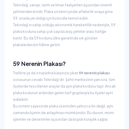
Tekirdağ, sanayi, tarım ve liman faaliyetleri açısından önemli
şehirlerden biridir. Plaka sistemi içinde alfabetik sıraya göre
59. sırada yer aldığı için bu kodla temsil edilir.
Tekirdağ’ın sahip olduğu ekonomik hareketlilik nedeniyle, 59
plaka koduna sahip çok sayıda araç şehirler arası trafiğe
katılır. Bu da 59 kodunu ülke genelinde sık görülen
plakalardan biri hâline getirir.
59 Nerenin Plakası?
Trafikte ya da otoparkta karşınıza çıkan
59 nerenin plakası
sorusunun cevabı Tekirdağ’dır. Şehir merkezinin yanı sıra, tüm
ilçelerde tescillenen araçlar da aynı plaka kodunu taşır. Ancak
plaka kodunun ardından gelen harf gruplarıyla bu ilçeler ayırt
edilebilir.
Bu sistem sayesinde plaka üzerinden yalnızca ilin değil, aynı
zamanda ilçenin de anlaşılması mümkündür. Bu durum, resmi
işlemler ve denetimler açısından da büyük kolaylık sağlar.