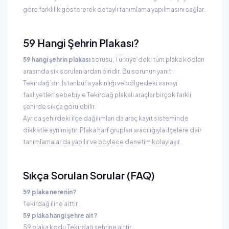
göre farklılık göstererek detaylı tanımlama yapılmasını sağlar.
59 Hangi Şehrin Plakası?
59 hangi şehrin plakası
sorusu, Türkiye’deki tüm plaka kodları
arasında sık sorulanlardan biridir. Bu sorunun yanıtı
Tekirdağ’dır. İstanbul’a yakınlığı ve bölgedeki sanayi
faaliyetleri sebebiyle Tekirdağ plakalı araçlar birçok farklı
şehirde sıkça görülebilir.
Ayrıca şehirdeki ilçe dağılımları da araç kayıt sisteminde
dikkatle ayrılmıştır. Plaka harf grupları aracılığıyla ilçelere dair
tanımlamalar da yapılır ve böylece denetim kolaylaşır.
Sıkça Sorulan Sorular (FAQ)
59 plaka nerenin?
Tekirdağ iline aittir.
59 plaka hangi şehre ait?
59 plaka kodu Tekirdağ şehrine aittir.