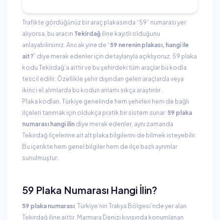
Trafikte gördüğünüz bir araç plakasında “59” numarası yer
alıyorsa, bu aracın
Tekirdağ
iline kayıtlı olduğunu
anlayabilirsiniz. Ancak yine de “
59 nerenin plakası, hangi ile
ait?
” diye merak edenler için detaylarıyla açıklıyoruz. 59 plaka
kodu Tekirdağ’a aittir ve bu şehirdeki tüm araçlar bu kodla
tescil edilir. Özellikle şehir dışından gelen araçlarda veya
ikinci el alımlarda bu kodun anlamı sıkça araştırılır.
Plaka kodları, Türkiye genelinde hem şehirleri hem de bağlı
ilçeleri tanımak için oldukça pratik bir sistem sunar.
59 plaka
numarası hangi ilin
diye merak edenler, aynı zamanda
Tekirdağ ilçelerine ait alt plaka bilgilerini de bilmek isteyebilir.
Bu içerikte hem genel bilgiler hem de ilçe bazlı ayrımlar
sunulmuştur.
59 Plaka Numarası Hangi İlin?
59 plaka numarası
, Türkiye’nin Trakya Bölgesi’nde yer alan
Tekirdağ iline aittir. Marmara Denizi kıyısında konumlanan