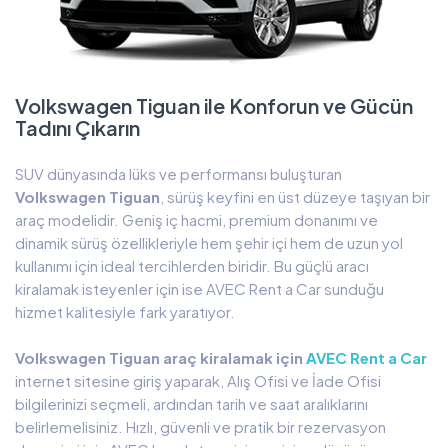
Volkswagen Tiguan ile Konforun ve Gücün
Tadını Çıkarın
SUV dünyasında lüks ve performansı buluşturan
Volkswagen Tiguan
, sürüş keyfini en üst düzeye taşıyan bir
araç modelidir. Geniş iç hacmi, premium donanımı ve
dinamik sürüş özellikleriyle hem şehir içi hem de uzun yol
kullanımı için ideal tercihlerden biridir. Bu güçlü aracı
kiralamak isteyenler için ise AVEC Rent a Car sunduğu
hizmet kalitesiyle fark yaratıyor.
Volkswagen Tiguan araç kiralamak için
AVEC Rent a Car
internet sitesine giriş yaparak, Alış Ofisi ve İade Ofisi
bilgilerinizi seçmeli, ardından tarih ve saat aralıklarını
belirlemelisiniz. Hızlı, güvenli ve pratik bir rezervasyon