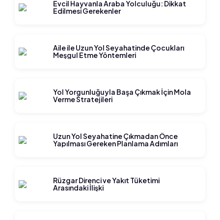
Evcil Hayvanla Araba Yolculuğu: Dikkat
Edilmesi Gerekenler
Aile ile Uzun Yol Seyahatinde Çocukları
Meşgul Etme Yöntemleri
Yol Yorgunluğuyla Başa Çıkmak İçin Mola
Verme Stratejileri
Uzun Yol Seyahatine Çıkmadan Önce
Yapılması Gereken Planlama Adımları
Rüzgar Direnci ve Yakıt Tüketimi
Arasındaki İlişki