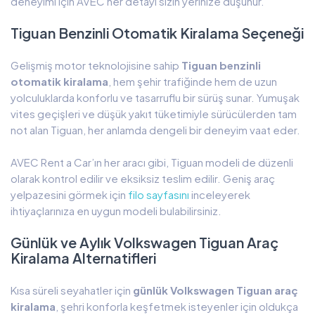
deneyimi için AVEC her detayı sizin yerinize düşünür.
Tiguan Benzinli Otomatik Kiralama Seçeneği
Gelişmiş motor teknolojisine sahip
Tiguan benzinli
otomatik kiralama
, hem şehir trafiğinde hem de uzun
yolculuklarda konforlu ve tasarruflu bir sürüş sunar. Yumuşak
vites geçişleri ve düşük yakıt tüketimiyle sürücülerden tam
not alan Tiguan, her anlamda dengeli bir deneyim vaat eder.
AVEC Rent a Car’ın her aracı gibi, Tiguan modeli de düzenli
olarak kontrol edilir ve eksiksiz teslim edilir. Geniş araç
yelpazesini görmek için
filo sayfasını
inceleyerek
ihtiyaçlarınıza en uygun modeli bulabilirsiniz.
Günlük ve Aylık Volkswagen Tiguan Araç
Kiralama Alternatifleri
Kısa süreli seyahatler için
günlük Volkswagen Tiguan araç
kiralama
, şehri konforla keşfetmek isteyenler için oldukça