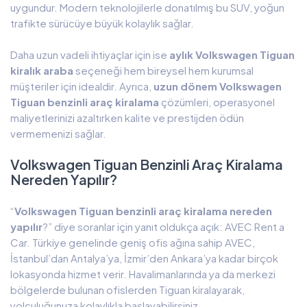
uygundur. Modern teknolojilerle donatılmış bu SUV, yoğun
trafikte sürücüye büyük kolaylık sağlar.
Daha uzun vadeli ihtiyaçlar için ise
aylık Volkswagen Tiguan
kiralık araba
seçeneği hem bireysel hem kurumsal
müşteriler için idealdir. Ayrıca,
uzun dönem Volkswagen
Tiguan benzinli araç kiralama
çözümleri, operasyonel
maliyetlerinizi azaltırken kalite ve prestijden ödün
vermemenizi sağlar.
Volkswagen Tiguan Benzinli Araç Kiralama
Nereden Yapılır?
“
Volkswagen Tiguan benzinli araç kiralama nereden
yapılır
?” diye soranlar için yanıt oldukça açık: AVEC Rent a
Car. Türkiye genelinde geniş ofis ağına sahip AVEC,
İstanbul’dan Antalya’ya, İzmir’den Ankara’ya kadar birçok
lokasyonda hizmet verir. Havalimanlarında ya da merkezi
bölgelerde bulunan ofislerden Tiguan kiralayarak,
yolculuğunuza kolaylıkla başlayabilirsiniz.