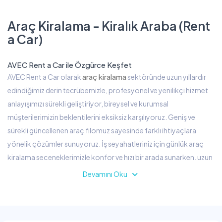
Araç Kiralama - Kiralık Araba (Rent
a Car)
AVEC Rent a Car ile Özgürce Keşfet
araç kiralama
AVEC Rent a Car olarak
sektöründe uzun yıllardır
edindiğimiz derin tecrübemizle, profesyonel ve yenilikçi hizmet
anlayışımızı sürekli geliştiriyor, bireysel ve kurumsal
müşterilerimizin beklentilerini eksiksiz karşılıyoruz. Geniş ve
sürekli güncellenen araç filomuz sayesinde farklı ihtiyaçlara
yönelik çözümler sunuyoruz. İş seyahatleriniz için günlük araç
kiralama seçeneklerimizle konfor ve hızı bir arada sunarken, uzun
tatillerinizi ve seyahatlerinizi daha ekonomik hale getiren haftalık
Devamını Oku
araç kiralama hizmetimizle de müşteri memnuniyetini artırıyoruz.
Ayrıca uzun dönemli kullanım ihtiyaçlarınıza yönelik ekonomik ve
esnek aylık araç kiralama seçeneklerimizle daima yanınızda