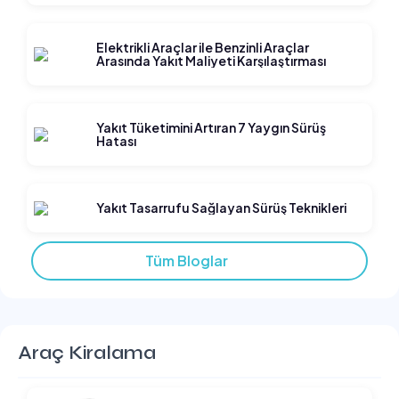
araç kiralama hizmetini mümkün kılıyoruz.
Elektrikli Araçlar ile Benzinli Araçlar
Arasında Yakıt Maliyeti Karşılaştırması
AVEC Rent a Car ile Hem Güvenli Hem Konforlu Seyahat
AVEC Rent a Car olarak sunduğumuz hizmetlerin merkezinde
müşterilerimizin güvenliği ve konforu yer alıyor. Geniş araç
Yakıt Tüketimini Artıran 7 Yaygın Sürüş
Hatası
filomuzda bulunan tüm kiralık araç modellerimiz düzenli olarak
bakım ve kontrollerden geçmekte olup, her zaman kullanıma
hazırdır. Türkiye’nin her bölgesinde kolay ulaşılabilir şubelerimiz
Yakıt Tasarrufu Sağlayan Sürüş Teknikleri
ve online rezervasyon imkanlarımız sayesinde "araç kirala"
işleminizi hızlı ve zahmetsiz bir şekilde tamamlayabilirsiniz.
Tüm Bloglar
Profesyonel ve güler yüzlü ekibimiz, araba kiralama sürecinizin
başından sonuna kadar size destek olmaya devam ediyor. AVEC
Rent a Car ile seyahatlerinizde hem güvenli hem konforlu bir sürüş
deneyimi yaşayabilir, özgürce keşfetmenin tadını çıkarabilirsiniz.
Araç Kiralama
AVEC Rent a Car ile kalite, güven ve ekonomik çözümleri bir