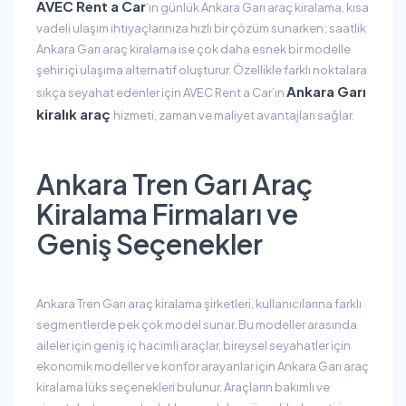
AVEC Rent a Car
’ın günlük Ankara Garı araç kiralama, kısa
vadeli ulaşım ihtiyaçlarınıza hızlı bir çözüm sunarken; saatlik
Ankara Garı araç kiralama ise çok daha esnek bir modelle
şehir içi ulaşıma alternatif oluşturur. Özellikle farklı noktalara
Ankara Garı
sıkça seyahat edenler için AVEC Rent a Car’ın
kiralık araç
hizmeti, zaman ve maliyet avantajları sağlar.
Ankara Tren Garı Araç
Kiralama Firmaları ve
Geniş Seçenekler
Ankara Tren Garı araç kiralama şirketleri, kullanıcılarına farklı
segmentlerde pek çok model sunar. Bu modeller arasında
aileler için geniş iç hacimli araçlar, bireysel seyahatler için
ekonomik modeller ve konfor arayanlar için Ankara Garı araç
kiralama lüks seçenekleri bulunur. Araçların bakımlı ve