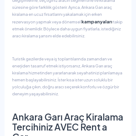
değişimlerine, seçtiğiniz aracın segmentine ve kiralama
süresine göre farklılık gösterir. Ayrıca, Ankara Garı araç
kiralama en ucuz fırsatlarını yakalamak için erken
kampanyaları
rezervasyon yapmak veya dönemsel
takip
etmek önemlidir. Böylece daha uygun fiyatlarla, istediğiniz
aracı kiralama şansını elde edebilirsiniz.
Turistik gezilerde veya iş toplantılarında zamandan ve
enerjiden tasarruf etmek istiyorsanız, Ankara Garı araç
kiralama hizmetinden yararlanarak seyahatinizi planlamaya
hemen başlayabilirsiniz. İster kısa ister uzun soluklu bir
yolculuğa çıkın, doğru aracı seçerek konforlu ve özgür bir
deneyim yaşayabilirsiniz.
Ankara Garı Araç Kiralama
Tercihiniz AVEC Rent a