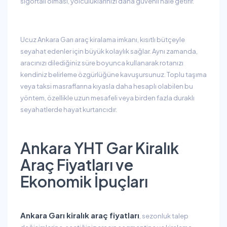
sigortalı olması, yolculuklarınızı daha güvenli hale getirir.
Ucuz Ankara Garı araç kiralama imkanı, kısıtlı bütçeyle
seyahat edenler için büyük kolaylık sağlar. Aynı zamanda,
aracınızı dilediğiniz süre boyunca kullanarak rotanızı
kendiniz belirleme özgürlüğüne kavuşursunuz. Toplu taşıma
veya taksi masraflarına kıyasla daha hesaplı olabilen bu
yöntem, özellikle uzun mesafeli veya birden fazla duraklı
seyahatlerde hayat kurtarıcıdır.
Ankara YHT Gar Kiralık
Araç Fiyatları ve
Ekonomik İpuçları
Ankara Garı kiralık araç fiyatları
, sezonluk talep