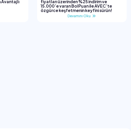
 Avantajlı
fiyatları üzerinden %25 indirim ve
15.000’e varan BolPuan ile AVEC’te
özgürce keşfetmenin keyfini sürün!
Devamını Oku