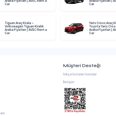
Araba Fiyatları | AVEC Rent a
Araba Fiyatları | 
Car
Car
Tiguan Araç Kirala –
Yaris Cross Araç Ki
Volkswagen Tiguan Kiralık
Toyota Yaris Cross
Araba Fiyatları | AVEC Rent a
Araba Fiyatları | 
Car
Car
Müşteri Desteği
Sıkça Sorulan Sorular
İletişim
kası