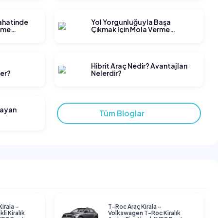
yahatinde
Yol Yorgunluğuyla Başa
tme
Çıkmak İçin Mola Verme
Stratejileri
t
Hibrit Araç Nedir? Avantajları
ler?
Nelerdir?
layan
Tüm Bloglar
Kirala –
T-Roc Araç Kirala –
li Kiralık
Volkswagen T-Roc Kiralık