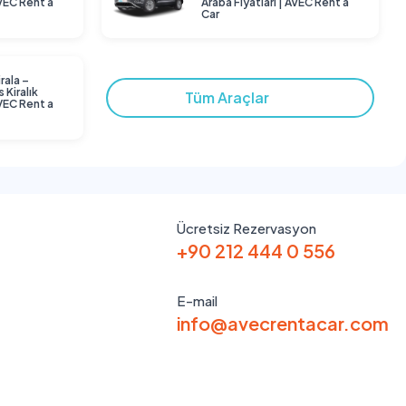
AVEC Rent a
Araba Fiyatları | AVEC Rent a
Car
rala –
 Kiralık
Tüm Araçlar
AVEC Rent a
Ücretsiz Rezervasyon
+90 212 444 0 556
E-mail
info@avecrentacar.com