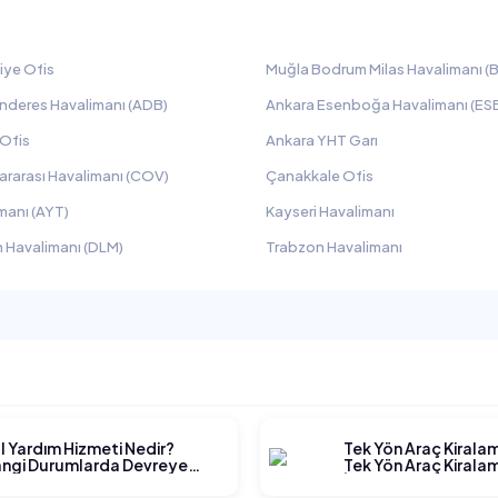
iye Ofis
Muğla Bodrum Milas Havalimanı (B
nderes Havalimanı (ADB)
Ankara Esenboğa Havalimanı (ES
 Ofis
Ankara YHT Garı
ararası Havalimanı (COV)
Çanakkale Ofis
manı (AYT)
Kayseri Havalimanı
 Havalimanı (DLM)
Trabzon Havalimanı
l Yardım Hizmeti Nedir?
Tek Yön Araç Kirala
ngi Durumlarda Devreye
Tek Yön Araç Kiralam
rer?
İşler?