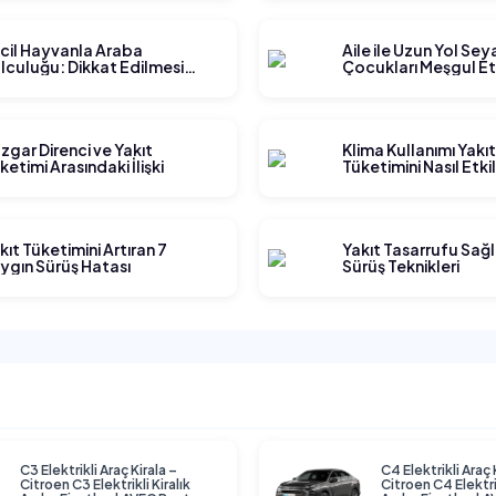
cil Hayvanla Araba
Aile ile Uzun Yol Se
lculuğu: Dikkat Edilmesi
Çocukları Meşgul E
rekenler
Yöntemleri
zgar Direnci ve Yakıt
Klima Kullanımı Yakı
ketimi Arasındaki İlişki
Tüketimini Nasıl Etki
kıt Tüketimini Artıran 7
Yakıt Tasarrufu Sağ
ygın Sürüş Hatası
Sürüş Teknikleri
C3 Elektrikli Araç Kirala –
C4 Elektrikli Araç 
Citroen C3 Elektrikli Kiralık
Citroen C4 Elektrik