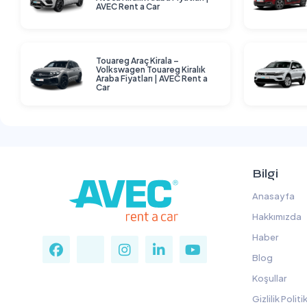
AVEC Rent a Car
Touareg Araç Kirala –
Volkswagen Touareg Kiralık
Araba Fiyatları | AVEC Rent a
Car
Bilgi
Anasayfa
Hakkımızda
Haber
Blog
Koşullar
Gizlilik Politi