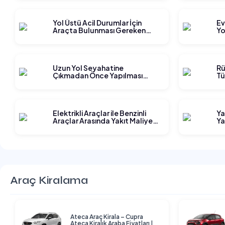
Yol Üstü Acil Durumlar İçin
Ev
Araçta Bulunması Gereken
Yo
Ekipmanlar
Ge
Uzun Yol Seyahatine
Rü
Çıkmadan Önce Yapılması
Tü
Gereken Planlama Adımları
Elektrikli Araçlar ile Benzinli
Ya
Araçlar Arasında Yakıt Maliyeti
Ya
Karşılaştırması
Araç Kiralama
Ateca Araç Kirala – Cupra
Ateca Kiralık Araba Fiyatları |