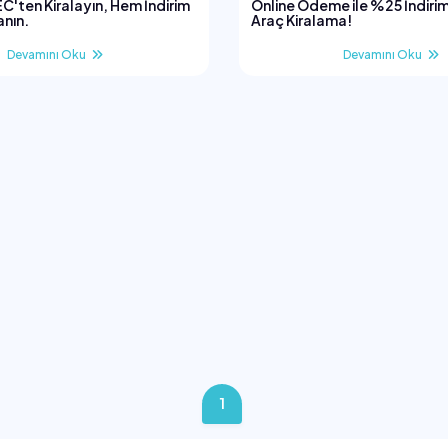
EC'ten Kiralayın, Hem İndirim
Online Ödeme ile %25 İndirim
anın.
Araç Kiralama!
Devamını Oku
Devamını Oku
1