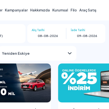
er
Kampanyalar
Hakkımızda
Kurumsal
Filo
Araç Satış
Alış Tarihi
İade Tarihi
T)
Yeniden Eskiye