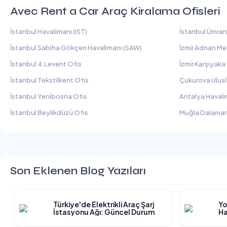
Avec Rent a Car Araç Kiralama Ofisleri
İstanbul Havalimanı (IST)
İstanbul Ümran
İstanbul Sabiha Gökçen Havalimanı (SAW)
İzmir Adnan Me
İstanbul 4.Levent Ofis
İzmir Karşıyaka
İstanbul Tekstilkent Ofis
Çukurova Ulusl
İstanbul Yenibosna Ofis
Antalya Havali
İstanbul Beylikdüzü Ofis
Muğla Dalaman
Son Eklenen Blog Yazıları
Türkiye'de Elektrikli Araç Şarj
Yo
İstasyonu Ağı: Güncel Durum
Ha
Gi