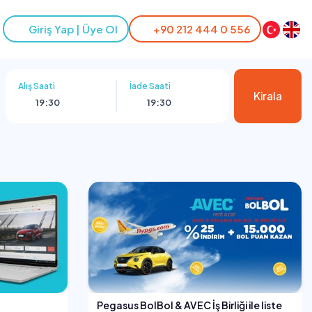
Giriş Yap | Üye Ol
+90 212 444 0 556
Alış Saati
İade Saati
Kirala
19:30
19:30
Pegasus BolBol & AVEC İş Birliği ile liste