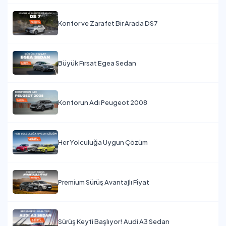
Konfor ve Zarafet Bir Arada DS7
Büyük Fırsat Egea Sedan
Konforun Adı Peugeot 2008
Her Yolculuğa Uygun Çözüm
Premium Sürüş Avantajlı Fi̇yat
Sürüş Keyfi Başlıyor! Audi A3 Sedan