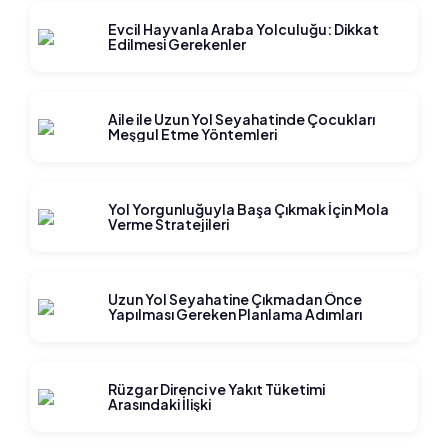
Evcil Hayvanla Araba Yolculuğu: Dikkat
Edilmesi Gerekenler
Aile ile Uzun Yol Seyahatinde Çocukları
Meşgul Etme Yöntemleri
Yol Yorgunluğuyla Başa Çıkmak İçin Mola
Verme Stratejileri
Uzun Yol Seyahatine Çıkmadan Önce
Yapılması Gereken Planlama Adımları
Rüzgar Direnci ve Yakıt Tüketimi
Arasındaki İlişki