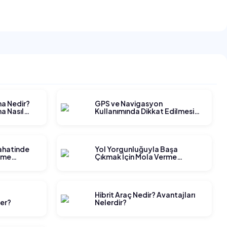
ma Nedir?
GPS ve Navigasyon
a Nasıl
Kullanımında Dikkat Edilmesi
Gerekenler
yahatinde
Yol Yorgunluğuyla Başa
tme
Çıkmak İçin Mola Verme
Stratejileri
t
Hibrit Araç Nedir? Avantajları
ler?
Nelerdir?