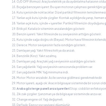
O/D OFF (Kırmızı): Araçta elektrik ya da aydınlatma hatasının old
Bıçağa benzeyen işaret: Bu uyarı motorun çalışması gerektiğini gös
Kutu içerisinde noktacıklar: Dizel partikül filtresinin temizlenmesi
Yanları açık kutu içinde çizgiler: Kontak açıldığında yanıp, heme
Yanları açık kutu, içinde + işaretler: Partikül filtrenizin doyduğunu 
Bitik pil: Katalizör siteminin arızalandığını gösterir.
Benzin işareti: Yakıt filtresinde su seviyesinin arttığını gösterir.
Kutu içinde sağa doğru ok (Beyaz): Motor hava filtresinin kirlendiğ
Derece: Motor seviyesinin fazla ısındığını gösterir.
Damlayan yağ: Yakıt filtresi kirli ya da arızalı.
Benzinlik (Kırız): Yakıt azalmış.
Damlayan yağ: Araçtaki yağ seviyesinin azaldığını gösterir.
Sarı yağdanlık: Yağ seviyesinin sensorunda problem var.
Sarı yağdanlık MIN: Yağ minimuma indi.
Motor: Motor arızalıdır. Acile servise gidilmesi gerekmektedir.
Motor işareti, aşağı ok: Aracın bilgisayar sisteminde bir sorun old
Araba gösterge paneli arıza işaretleri
Stop: ciddi bir enfeksiyon
Zik zak çizgiler: Şanzıman ya da bilgisayar sisteminde arıza var.
Change engıne oil: Yağ değişmeli.
Def Işığı: Egzoz sıvı seviyesi düşmüştür.