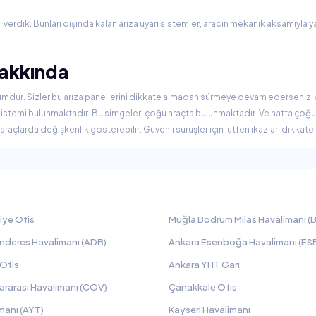
 verdik. Bunları dışında kalan arıza uyarı sistemler, aracın mekanik aksamıyla y
Hakkında
umdur. Sizler bu arıza panellerini dikkate almadan sürmeye devam ederseniz,
 sistemi bulunmaktadır. Bu simgeler, çoğu araçta bulunmaktadır. Ve hatta çoğu
araçlarda değişkenlik gösterebilir. Güvenli sürüşler için lütfen ikazları dikkate 
iye Ofis
Muğla Bodrum Milas Havalimanı (B
nderes Havalimanı (ADB)
Ankara Esenboğa Havalimanı (ES
 Ofis
Ankara YHT Garı
ararası Havalimanı (COV)
Çanakkale Ofis
manı (AYT)
Kayseri Havalimanı