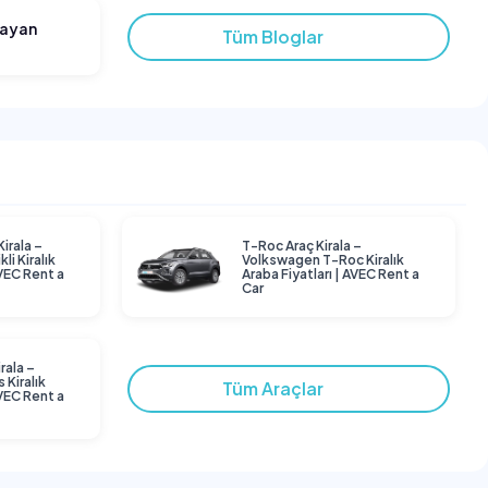
layan
Tüm Bloglar
Kirala –
T-Roc Araç Kirala –
li Kiralık
Volkswagen T-Roc Kiralık
AVEC Rent a
Araba Fiyatları | AVEC Rent a
Car
rala –
 Kiralık
Tüm Araçlar
AVEC Rent a