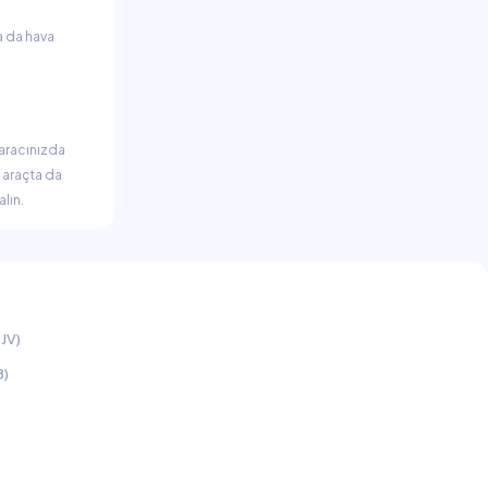
a da hava
 aracınızda
 araçta da
alın.
JV)
B)