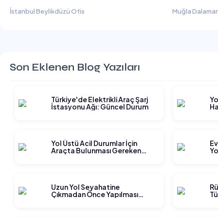
İstanbul Beylikdüzü Ofis
Muğla Dalaman
Son Eklenen Blog Yazıları
Türkiye'de Elektrikli Araç Şarj
Yo
İstasyonu Ağı: Güncel Durum
Ha
Gi
Yol Üstü Acil Durumlar İçin
Ev
Araçta Bulunması Gereken
Yo
Ekipmanlar
Ge
Uzun Yol Seyahatine
Rü
Çıkmadan Önce Yapılması
Tü
Gereken Planlama Adımları