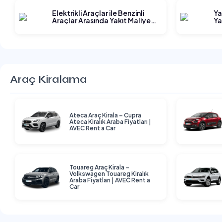
Elektrikli Araçlar ile Benzinli
Ya
Araçlar Arasında Yakıt Maliyeti
Ya
Karşılaştırması
Araç Kiralama
Ateca Araç Kirala – Cupra
Ateca Kiralık Araba Fiyatları |
AVEC Rent a Car
Touareg Araç Kirala –
Volkswagen Touareg Kiralık
Araba Fiyatları | AVEC Rent a
Car