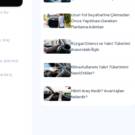
ki, bu
Uzun Yol Seyahatine Çıkmadan
Önce Yapılması Gereken
Planlama Adımları
, araç
Rüzgar Direnci ve Yakıt Tüketimi
Arasındaki İlişki
a, aracınızı
Klima Kullanımı Yakıt Tüketimini
Nasıl Etkiler?
ya da iç
Hibrit Araç Nedir? Avantajları
Nelerdir?