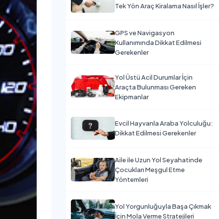
Tek Yön Araç Kiralama Nasıl İşler?
GPS ve Navigasyon
Kullanımında Dikkat Edilmesi
Gerekenler
Yol Üstü Acil Durumlar İçin
Araçta Bulunması Gereken
Ekipmanlar
Evcil Hayvanla Araba Yolculuğu:
Dikkat Edilmesi Gerekenler
Aile ile Uzun Yol Seyahatinde
Çocukları Meşgul Etme
Yöntemleri
Yol Yorgunluğuyla Başa Çıkmak
İçin Mola Verme Stratejileri