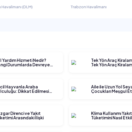
 Havalimanı (DLM)
Trabzon Havalimanı
l Yardım Hizmeti Nedir?
Tek Yön Araç Kirala
ngi Durumlarda Devreye
Tek Yön Araç Kiralam
rer?
İşler?
cil Hayvanla Araba
Aile ile Uzun Yol Se
lculuğu: Dikkat Edilmesi
Çocukları Meşgul E
rekenler
Yöntemleri
zgar Direnci ve Yakıt
Klima Kullanımı Yakı
ketimi Arasındaki İlişki
Tüketimini Nasıl Etki