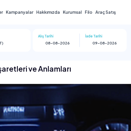
er
Kampanyalar
Hakkımızda
Kurumsal
Filo
Araç Satış
Alış Tarihi
İade Tarihi
T)
aretleri ve Anlamları