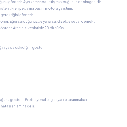
uğunu gösterir. Aynı zamanda iletişim olduğunun da simgesidir.
terir. Fren pedalına basın, motoru çalıştırın.
 gerektiğini gösterir.
n söner. Eğer sürdüğünüzde yanarsa, dizelde su var demektir.
gösterir. Aracınızı kesintisiz 20 dk sürün.
ini ya da eskidiğini gösterir.
uğunu gösterir. Profesyonel bilgisayar ile taranmalıdır.
 hatası anlamına gelir.