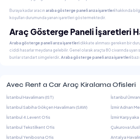
Buraya kadar aracın
araba gösterge paneli arıza işaretleri
hakkında bilgi
koşulları durumunda yanan işaretleri göstermektedir.
Araç Gösterge Paneli İşaretleri 
Araba gösterge paneli arıza işaretleri
dikkate alınması gereken bir dur
ciddi hasarlar meydana gelebilir. Genel olarak araçta 80 civarında uyarı
bunlar standart simgelerdir
. Araba gösterge paneli arıza işaretleri
bazı 
Avec Rent a Car Araç Kiralama Ofisleri
İstanbul Havalimanı (IST)
İstanbul Ümran
İstanbul Sabiha Gökçen Havalimanı (SAW)
İzmir Adnan Me
İstanbul 4.Levent Ofis
İzmir Karşıyaka
İstanbul Tekstilkent Ofis
Çukurova Ulusl
İstanbul Yenibosna Ofis
Antalya Havali