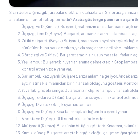
Sizin de bildiğiniz gibi, arabalar elektronik cihazlardır. Sizler araçlarınıza
arızaların en temel sebepleri nedir?
Araba gösterge paneli arıza işaretl
Üç çizgi ve D (Kırmızı): Bu işaret, arabanızın ön sis lambasını aç
Üç çizgi, ters D (Beyaz): Bu işaret, arabanızın arka sis lambasını
Zıt iki ok işareti (Beyaz) Bu işaret, aracınızın sinyalinin açık old
sürücüleri bunu park ederken, ya da araçlarında acil bir duraklama 
Dört çizgi ve D (Mavi): Bu işaret aracınızın uzun mesafeli farların a
Yeşil ampul: Bu işaret bir uyarı anlamına gelmektedir. Stop lambası, 
kontrol etmenizde yarar var.
Sarı ampul, ikaz uyarılı: Bu işaret, arıza anlamına geliyor. Ancak ar
aydınlatma kısımlarından birinin arızalı olduğunu gösterir. Kontr
Yuvarlak içindeki simge: Bu aracınızın dış fren ampulün arızalı ol
Üç çizgi, oklar ve D (Sarı): Bu işaret, far seviyesinin kontrol edil
Üç çizgi D ve tek ok: Işık uyarı sistemidir.
Üç çizgi ve D (Yeşil): Kısa farlar açık olduğunda o işaret yanar.
6 nokta ve D (Yeşil): DLR sembolünü ifade eder.
Akü işareti (Kırmızı): Bu akünün bittiğini gösterir. Kısacası, akünüzü
Kırmızı güneş: Bu işaret, araçta bir ışığın doğru çalışmadığını gös