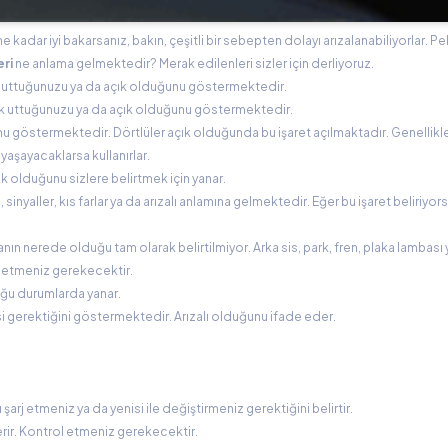
 ne kadar iyi bakarsanız, bakın, çeşitli bir sebepten dolayı arızalanabiliyorlar. Pe
eri
ne anlama gelmektedir? Merak edilenleri sizler için derliyoruz.
ık unuttuğunuzu ya da açık olduğunu göstermektedir.
 açık uttuğunuzu ya da açık olduğunu göstermektedir.
uğunu göstermektedir. Dörtlüler açık olduğunda bu işaret açılmaktadır. Genellikle
yaşayacaklarsa kullanırlar.
çık olduğunu sizlere belirtmek için yanar.
sinyaller, kıs farlar ya da arızalı anlamına gelmektedir. Eğer bu işaret beliriyors
ızanın nerede olduğu tam olarak belirtilmiyor. Arka sis, park, fren, plaka lambası 
ol etmeniz gerekecektir.
duğu durumlarda yanar.
mesi gerektiğini göstermektedir. Arızalı olduğunu ifade eder.
 şarj etmeniz ya da yenisi ile değiştirmeniz gerektiğini belirtir.
terir. Kontrol etmeniz gerekecektir.