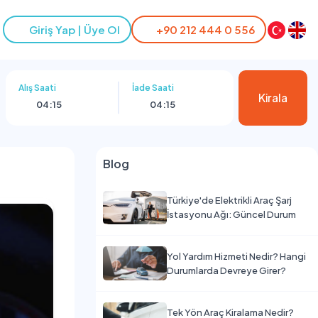
Giriş Yap | Üye Ol
+90 212 444 0 556
Alış Saati
İade Saati
Kirala
04:15
04:15
Blog
Türkiye'de Elektrikli Araç Şarj
İstasyonu Ağı: Güncel Durum
Yol Yardım Hizmeti Nedir? Hangi
Durumlarda Devreye Girer?
Tek Yön Araç Kiralama Nedir?