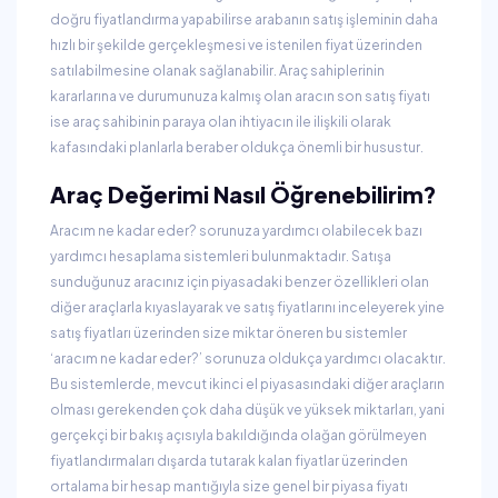
doğru fiyatlandırma yapabilirse arabanın satış işleminin daha
hızlı bir şekilde gerçekleşmesi ve istenilen fiyat üzerinden
satılabilmesine olanak sağlanabilir. Araç sahiplerinin
kararlarına ve durumunuza kalmış olan aracın son satış fiyatı
ise araç sahibinin paraya olan ihtiyacın ile ilişkili olarak
kafasındaki planlarla beraber oldukça önemli bir husustur.
Araç Değerimi Nasıl Öğrenebilirim?
Aracım ne kadar eder? sorunuza yardımcı olabilecek bazı
yardımcı hesaplama sistemleri bulunmaktadır. Satışa
sunduğunuz aracınız için piyasadaki benzer özellikleri olan
diğer araçlarla kıyaslayarak ve satış fiyatlarını inceleyerek yine
satış fiyatları üzerinden size miktar öneren bu sistemler
‘aracım ne kadar eder?’ sorunuza oldukça yardımcı olacaktır.
Bu sistemlerde, mevcut ikinci el piyasasındaki diğer araçların
olması gerekenden çok daha düşük ve yüksek miktarları, yani
gerçekçi bir bakış açısıyla bakıldığında olağan görülmeyen
fiyatlandırmaları dışarda tutarak kalan fiyatlar üzerinden
ortalama bir hesap mantığıyla size genel bir piyasa fiyatı