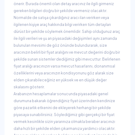
önerir. Burada önemli olan detay aracınız ile ilgili girmeniz
gereken bilgileri doğru bir şekilde vermeniz olacaktır.
Normalde de satışa çıkardığınız aracı ilan verirken veya
ilgilenen kişiye araç hakkında bilgi verirken tüm detayları
dürüst bir şekilde söylemek önemlidir. Sahip olduğunuz araç
ile ilgili verileri ve şu an piyasadaki değişimleri aynı zamanda
bulunulan mevsimi de göz önünde bulundurarak, size
aracınızın belirli bir fiyat aralığını ve mevcut değerini doğru bir
şekilde sunan sistemler dediğimiz gibi mevcuttur. Belirlenen
fiyat aralığı aracınızın varsa mevcut hasarlarını, donanımsal
özelliklerini veya aracınızın kondisyonunu göz alarak size
elden çıkarabileceğiniz en yüksek ve en düşük değer
skalasını gösterir.
Arabanızın hesaplamalar sonucunda piyasadaki genel
durumuna bakarak öğrendiğiniz fiyat üzerinden kendinize
göre pazarlık etkenini de ekleyerek herhangi bir şekilde
piyasaya sunabilirsiniz. Söylediğimiz gibi gerçekçi bir fiyat
vermek kesinlikle sizin yararınıza olmakla beraber aracınızı
daha hızlı bir şekilde elden çıkarmanıza yardımcı olacaktır.