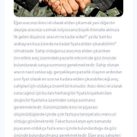
Eğer aracınızı ikinci el olarak elden çıkarmak yani diğer bir
deyişle aracınızı satmak istiyorsanız büyük ihtimalle aklınıza
ilk gelen düşünce ‘aracım ne kadar eder?’ ya da ‘ben bu
arabayı en kısa sürede ne kadar fiyata elden çıkarabilirim?’
olmaktadır. Sahip olduğunuz aracınızı elden çıkarırken
öncelikle araç üzerindeki pazarlık etkisini de göz önünde
bulundurarak satışa sunmanız gerekmektedir. Sahip olunan
aracın nasıl satılacağı, gerçekleşen pazarlık olayının ardından
son fiyat olarak en son ne kadara elden çıkarabileceği araç
sahipleri için oldukça önemli bir konudur. Aracı ikinci el olarak
satacağınız için bu ilanı herhangi bir fiyata koyarken ilanı
doğru bir fiyatlama üzerinden satışa sunmanız
gerekmektedir. Günümüzdeki ikinci el piyasası
düşünüldüğünde içinde çok fazla potansiyel alıcı mevcut
olduğu görülmektedir. Fakat buna karşın aynı zamanda
piyasanın oldukça fazla aracı içinde bulundurduğu da göz
önünde bulundurulmanız gerekmektedir. Eğer araç sahipleri