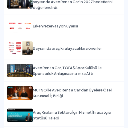
sayısında Avec Rent a Car'ın 2027 hedeflerini
değerlendirdi.
Erken rezervasyon uyarısı
Bayramda araç kiralayacaklara öneriler
Avec Rent a Car, TOFAŞ Spor Kulübü ile
Sponsorluk Anlaşmasına İmza Attı
MUTSO ile Avec Rent a Car’dan Üyelere Özel
Kurumsal İş Birliği
Araç Kiralama Sektörü İçin Hizmet İhracatçısı
Statüsü Talebi