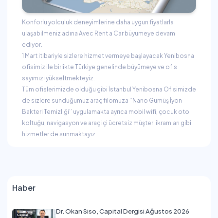
Konforlu yolculuk deneyimlerine daha uygun fiyatlarla
ulaşabilmeniz adına Avec Rent a Car büyümeye devam
ediyor.
1 Mart itibariyle sizlere hizmet vermeye başlayacak Yenibosna
ofisimiz ile birlikte Türkiye genelinde büyümeye ve ofis
sayımızı yükseltmekteyiz.
Tüm ofislerimizde olduğu gibi İstanbul Yenibosna Ofisimizde
de sizlere sunduğumuz araç filomuza ‘’Nano Gümüş İyon
Bakteri Temizliği’’ uygulamakta ayrıca mobil wifi, çocuk oto
koltuğu, navigasyon ve araç içi ücretsiz müşteri ikramları gibi
hizmetler de sunmaktayız.
Haber
Dr. Okan Siso, Capital Dergisi Ağustos 2026