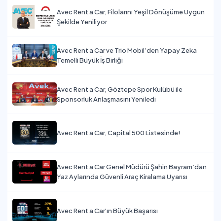
Avec Rent a Car, Filolarını Yeşil Dönüşüme Uygun
Şekilde Yeniliyor
Avec Rent a Car ve Trio Mobil’den Yapay Zeka
Temelli Büyük İş Birliği
Avec Rent a Car, Göztepe Spor Kulübü ile
Sponsorluk Anlaşmasını Yeniledi
Avec Rent a Car, Capital 500 Listesinde!
Avec Rent a Car Genel Müdürü Şahin Bayram’dan
Yaz Aylarında Güvenli Araç Kiralama Uyarısı
Avec Rent a Car'ın Büyük Başarısı