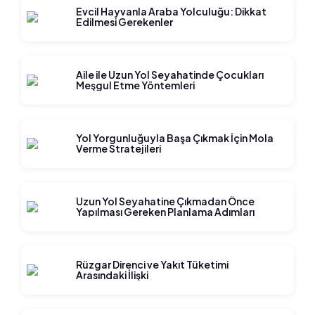
Evcil Hayvanla Araba Yolculuğu: Dikkat
Edilmesi Gerekenler
Aile ile Uzun Yol Seyahatinde Çocukları
Meşgul Etme Yöntemleri
Yol Yorgunluğuyla Başa Çıkmak İçin Mola
Verme Stratejileri
Uzun Yol Seyahatine Çıkmadan Önce
Yapılması Gereken Planlama Adımları
Rüzgar Direnci ve Yakıt Tüketimi
Arasındaki İlişki