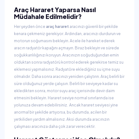
Araç Hararet Yaparsa Nasıl
Müdahale Edilmelidir?
Her şeyden önce
araç hararet
aracınızı güvenli bir şekilde
kenara çekmeniz gerekiyor. Ardından, aracınızı durdurun ve
motorun soğumasını bekleyin. Acele ile hareket ederek
aracın radyatör kapağını açmayın. Biraz bekleyin ve sürede
soğukkanlılığınızı koruyun. Aracınızın soğuduğundan emin
olduktan sonra radyatörü kontrol ederek gerekirse temiz su
eklemesi yapmalısınız. Radyatöre eklediğiniz su içme suyu
olmalıdır. Daha sonra aracınızı yeniden çalıştırın. Araç belirli bir
süre olduğunuz yerde çalışsın. Belirli bir seviyeye kadar su
ekledikten sonra, motor suyu araç içerisinde devir daim
etmesini bekleyin. Hararet seviye normal sınırlarında ise
yolunuza devam edebilirsiniz. Ancak hararet seviyesi yine
anormal bir şekilde artıyorsa, bu durumda, acilen bir
yetkiliden yardım almalısınız. Aksi durumda aracınızın
çalışması aracınıza daha çok zarar verecektir.