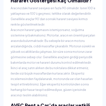
Hararet Göstergesi Kaç Olmalıdır?
Aracınızdaki hararet seviyesi en fazla 90 olmalıdır. Isının 100’e
yaklaşması ve 100’ü geçmesi, tehlike olarak değerlendirilir.
Genellikle araçlar 90’dan sonraki hararet seviyesi kırmızı
renkte gösterilmektedir.
Aracınızın hararet yapmasını istemiyorsanız, soğutma
sistemine iyi bakmalısınız. Motorlar, aracın en önemli parçaları
arasında bulunmaktadır. Bu sebeple bir aracın motoru
arızalandığında, ciddi masraflar çıkarabilir. Motorun sürekli ve
yüksek sıcaklıklarda çalışması, bir süre sonra motorun zarar
görmesine sebep olur. Genellikle araçların girdiği periyodik
bakımlarda motor ve hararet durumu kontrol edilmektedir.
İkinci el araç satın alırken de bu noktalara dikkat etmeniz,
ilerde sizi büyük masraflardan kurtaracaktır. Ekspertiz
incelemesinden faydalanarak, motorunda var olan hasarları
tespit ettirebilirsiniz. Eğer ekspertiz kontrolünden sonra
herhangi bir hasar tespit edilmediyse, güven içerisinde
aracınızı teslim alabilirsiniz.
AVEC Rent a Car’da araçlar yetkili