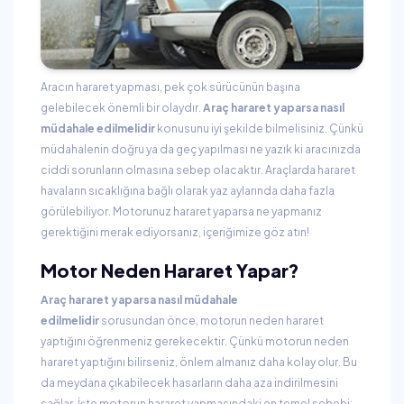
Aracın hararet yapması, pek çok sürücünün başına
gelebilecek önemli bir olaydır.
Araç hararet yaparsa nasıl
müdahale edilmelidir
konusunu iyi şekilde bilmelisiniz. Çünkü
müdahalenin doğru ya da geç yapılması ne yazık ki aracınızda
ciddi sorunların olmasına sebep olacaktır. Araçlarda hararet
havaların sıcaklığına bağlı olarak yaz aylarında daha fazla
görülebiliyor. Motorunuz hararet yaparsa ne yapmanız
gerektiğini merak ediyorsanız, içeriğimize göz atın!
Motor Neden Hararet Yapar?
Araç hararet yaparsa nasıl müdahale
edilmelidir
sorusundan önce, motorun neden hararet
yaptığını öğrenmeniz gerekecektir. Çünkü motorun neden
hararet yaptığını bilirseniz, önlem almanız daha kolay olur. Bu
da meydana çıkabilecek hasarların daha aza indirilmesini
sağlar. İşte motorun hararet yapmasındaki en temel sebebi: