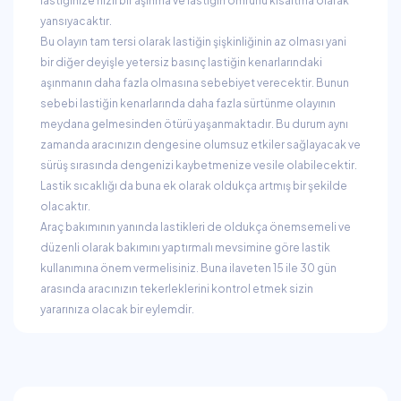
lastiğinize hızlı bir aşınma ve lastiğin ömrünü kısaltma olarak
yansıyacaktır.
Bu olayın tam tersi olarak lastiğin şişkinliğinin az olması yani
bir diğer deyişle yetersiz basınç lastiğin kenarlarındaki
aşınmanın daha fazla olmasına sebebiyet verecektir. Bunun
sebebi lastiğin kenarlarında daha fazla sürtünme olayının
meydana gelmesinden ötürü yaşanmaktadır. Bu durum aynı
zamanda aracınızın dengesine olumsuz etkiler sağlayacak ve
sürüş sırasında dengenizi kaybetmenize vesile olabilecektir.
Lastik sıcaklığı da buna ek olarak oldukça artmış bir şekilde
olacaktır.
Araç bakımının yanında lastikleri de oldukça önemsemeli ve
düzenli olarak bakımını yaptırmalı mevsimine göre lastik
kullanımına önem vermelisiniz. Buna ilaveten 15 ile 30 gün
arasında aracınızın tekerleklerini kontrol etmek sizin
yararınıza olacak bir eylemdir.