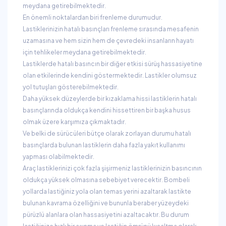
meydana getirebilmektedir.
En önemli noktalardan biri frenleme durumudur.
Lastiklerinizin hatalı basınçları frenleme sırasında mesafenin
uzamasına ve hem sizin hem de çevredeki insanların hayatı
için tehlikeler meydana getirebilmektedir.
Lastiklerde hatalı basıncın bir diğer etkisi sürüş hassasiyetine
olan etkilerinde kendini göstermektedir. Lastikler olumsuz
yol tutuşları gösterebilmektedir.
Daha yüksek düzeylerde bir kızaklama hissi lastiklerin hatalı
basınçlarında oldukça kendini hissettiren bir başka husus
olmak üzere karşımıza çıkmaktadır.
Ve belki de sürücüleri bütçe olarak zorlayan durumu hatalı
basınçlarda bulunan lastiklerin daha fazla yakıt kullanımı
yapması olabilmektedir.
Araç lastiklerinizi çok fazla şişirmeniz lastiklerinizin basıncının
oldukça yüksek olmasına sebebiyet verecektir. Bombeli
yollarda lastiğiniz yola olan temas yerini azaltarak lastikte
bulunan kavrama özelliğini ve bununla beraber yüzeydeki
pürüzlü alanlara olan hassasiyetini azaltacaktır. Bu durum