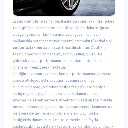
Lastik kontrolü ne zaman yapılmalı? Bu konu hakkında herkes
farklı görüşler sunmaktadır. Lastik yenileme daha doğrusu
düzgün çalışan bir lastik sürüşünüzün güvenli olmasını
sağlamakla beraber aracınızın verimi, araç yakıt tüketimi gibi
birden fazla konu da size yardımcı olmaktadır. Özellikle
tasarruf bakımından daha az yakıtı tüketimi, güvenli bir
yolculuk ve araç performansı bakımından lastik bakımınıza
önem vermeniz gerekmektedir.
Lastiğin havasının az olması lastiğin performansını olumsuz
yönde etkileyecektir. Lastiğin havasının az olması
durumunda araç yoldayken lastiğe fazla yüklenilmesiyle
lastiğin aşınma yaşamasına ve lastik kullanım zamanının
azalmasına sebebiyet verebilmektedir. Lastiğin sorunlarının
mevcut olması sürüş sırasında kaza yaşamanız durumunu da
beraberinde getirecektir. Genel olarak 15 günde bir
lastiğinizin durumunuzu kontrol etmeniz size fayda
sağlayacaktır. Lastikte dikkat edilmesi gereken durum lastik