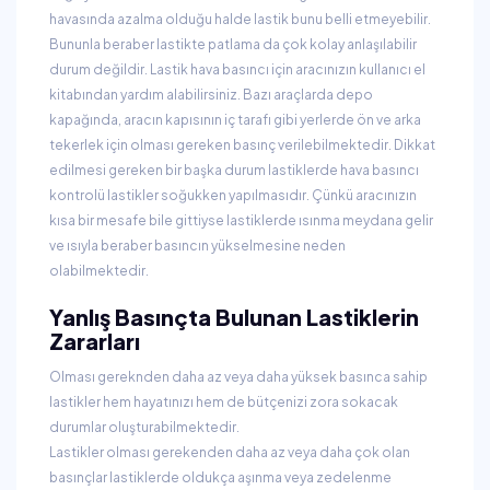
havasında azalma olduğu halde lastik bunu belli etmeyebilir.
Bununla beraber lastikte patlama da çok kolay anlaşılabilir
durum değildir. Lastik hava basıncı için aracınızın kullanıcı el
kitabından yardım alabilirsiniz. Bazı araçlarda depo
kapağında, aracın kapısının iç tarafı gibi yerlerde ön ve arka
tekerlek için olması gereken basınç verilebilmektedir. Dikkat
edilmesi gereken bir başka durum lastiklerde hava basıncı
kontrolü lastikler soğukken yapılmasıdır. Çünkü aracınızın
kısa bir mesafe bile gittiyse lastiklerde ısınma meydana gelir
ve ısıyla beraber basıncın yükselmesine neden
olabilmektedir.
Yanlış Basınçta Bulunan Lastiklerin
Zararları
Olması gereknden daha az veya daha yüksek basınca sahip
lastikler hem hayatınızı hem de bütçenizi zora sokacak
durumlar oluşturabilmektedir.
Lastikler olması gerekenden daha az veya daha çok olan
basınçlar lastiklerde oldukça aşınma veya zedelenme