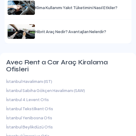
Klima Kullanımı Yakıt Tüketimini Nasıl Etkiler?
Hibrit Araç Nedir? Avantajları Nelerdir?
Avec Rent a Car Araç Kiralama
Ofisleri
İstanbul Havalimanı (IST)
İstanbul Sabiha Gökçen Havalimanı (SAW)
İstanbul 4.Levent Ofis
İstanbul Tekstilkent Ofis
İstanbul Yenibosna Ofis
İstanbul Beylikdüzü Ofis
İstanbul Ümraniye Ofis