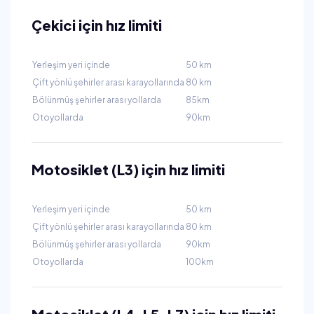
Çekici için hız limiti
Yerleşim yeri içinde
50 km
Çift yönlü şehirler arası karayollarında
80 km
Bölünmüş şehirler arası yollarda
85km
Otoyollarda
90km
Motosiklet (L3) için hız limiti
Yerleşim yeri içinde
50 km
Çift yönlü şehirler arası karayollarında
80 km
Bölünmüş şehirler arası yollarda
90km
Otoyollarda
100km