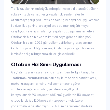
Trafik kazalarının en büyük sebeplerinden biri olan sürücülerin
yüksek hız davranışı, her yıl yapılan düzenlemeler ile
azaltılmaya çalışılıyor. Trafik cezaları gibi caydırıcı uygulamalar
ile özellikle şehirler arası yollarda bu oran düşürülmeye
çalışılıyor. Peki hız sınırları için yapılan bu uygulamalar neler?
Otobanda hız sınırı ve hız limitleri neye göre belirleniyor?
Otoban hız sınırı 2023 güncellemesi ile hangi araçların ne
kadar hız yapabildiğini ve araç kiralama yapıldığında cezayı
kimin ödediğini bu yazıda sizler için derledik.
Otoban Hız Sınırı Uygulaması
Geçtiğimiz yılın Haziran ayında hız limitleri ile ilgili Karayolları
Trafik Kanunu’nun Hız Sınırları
başlıklı maddesi hatırlatılarak,
motorlu araçların cinsine, kullanım amacına göre
sürülebileceği hız sınırları, şehirlerarası çift yönlü
karayollarında 90 km/saat, bölünmüş yollarda 110 km/saat,
otoyollarda ise 120 km/saat hızı geçmemek üzere
yönetmelikle belirlenmiştir. Bu hız limitlerinden daha hızlı