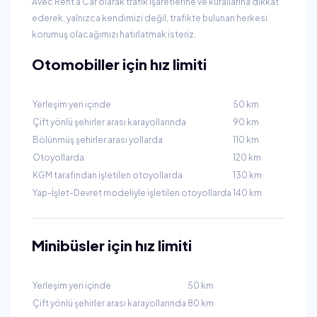
Avec Rent a Car olarak trafik işaretlerine ve kurallarına dikkat
ederek, yalnızca kendimizi değil, trafikte bulunan herkesi
korumuş olacağımızı hatırlatmak isteriz.
Otomobiller için hız limiti
Yerleşim yeri içinde
50 km
Çift yönlü şehirler arası karayollarında
90 km
Bölünmüş şehirler arası yollarda
110 km
Otoyollarda
120 km
KGM tarafından işletilen otoyollarda
130 km
Yap-İşlet-Devret​ modeliyle işletilen otoyollarda
140 km
Minibüsler için hız limiti
Yerleşim yeri içinde
50 km
Çift yönlü şehirler arası karayollarında
80 km