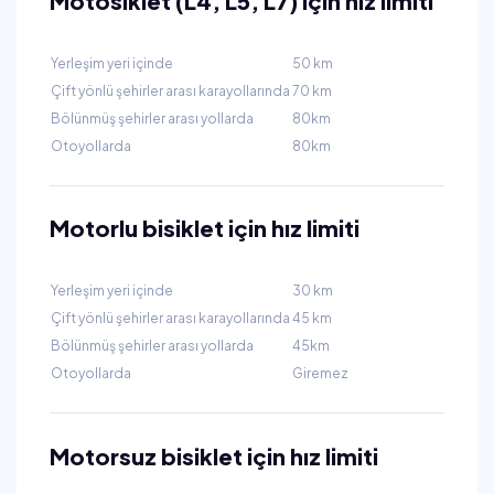
Motosiklet (L4, L5, L7) için hız limiti
Yerleşim yeri içinde
50 km
Çift yönlü şehirler arası karayollarında
70 km
Bölünmüş şehirler arası yollarda
80km
Otoyollarda
80km
Motorlu bisiklet için hız limiti
Yerleşim yeri içinde
30 km
Çift yönlü şehirler arası karayollarında
45 km
Bölünmüş şehirler arası yollarda
45km
Otoyollarda
Giremez
Motorsuz bisiklet için hız limiti