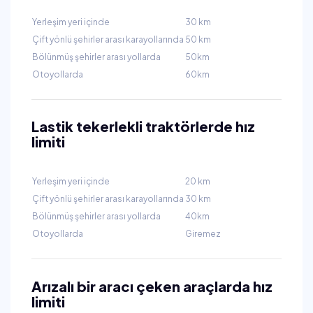
Yerleşim yeri içinde
30 km
Çift yönlü şehirler arası karayollarında
50 km
Bölünmüş şehirler arası yollarda
50km
Otoyollarda
60km
Lastik tekerlekli traktörlerde hız
limiti
Yerleşim yeri içinde
20 km
Çift yönlü şehirler arası karayollarında
30 km
Bölünmüş şehirler arası yollarda
40km
Otoyollarda
Giremez
Arızalı bir aracı çeken araçlarda hız
limiti