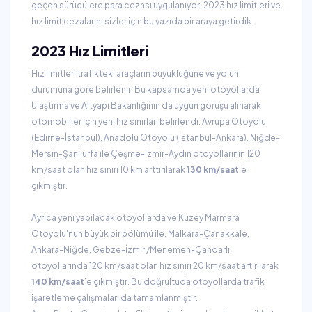
geçen sürücülere para cezası uygulanıyor. 2023 hız limitleri ve
hız limit cezalarını sizler için bu yazıda bir araya getirdik.
2023 Hız Limitleri
Hız limitleri trafikteki araçların büyüklüğüne ve yolun
durumuna göre belirlenir. Bu kapsamda yeni otoyollarda
Ulaştırma ve Altyapı Bakanlığının da uygun görüşü alınarak
otomobiller için yeni hız sınırları belirlendi. Avrupa Otoyolu
(Edirne-İstanbul), Anadolu Otoyolu (İstanbul-Ankara), Niğde-
Mersin-Şanlıurfa ile Çeşme-İzmir-Aydın otoyollarının 120
km/saat olan hız sınırı 10 km arttırılarak
130 km/saat
’e
çıkmıştır.
Ayrıca yeni yapılacak otoyollarda ve Kuzey Marmara
Otoyolu'nun büyük bir bölümü ile, Malkara-Çanakkale,
Ankara-Niğde, Gebze-İzmir /Menemen-Çandarlı,
otoyollarında 120 km/saat olan hız sınırı 20 km/saat artırılarak
140 km/saat
’e çıkmıştır. Bu doğrultuda otoyollarda trafik
işaretleme çalışmaları da tamamlanmıştır.