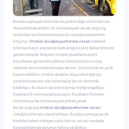
Kurallara uymayan sürücüler ne yazık ki diğer sürücüleri zor
durumda bırakabiliyor. En sık karşılaşılan ancak çoğu kişi
tarafından da önemsenmeyen bir cezadan bahsetmek
istiyoruz.
Otobüs durağına park etme cezası
ödemek
istemiyorsanız, araçlarınızı park ettiğiniz yere dikkat etmeniz
gerekmektedir. Araçların otobüs duraklarına belirli
mesafelere göre park edilmesi durumunda bu cezayı
ödemek durumunda kalmayacaksınız. Günümüzde en yazık
ki park edilirken, otobüs durakları düşünülmediği için,
otobüse binecek olan vatandaşlar da zor durumda
kalabiliyor. Bu durum da ister istemez trafiği engelliyor.
Duraklara 15 metre kuralı bulunuyor. Durakların 15 metre
öncesine ya da sonrasına park etmek yasak.
Ancak çoğu kişi
otobüs durağına park etme cezası
olduğunu bile tam olarak bilmiyor. Kuralara uymayan ya da
kuraldan haberi olmayan sürücüler ise, ancak cezalarla
karşılaştıklarında durumun farkına varabiliyor.