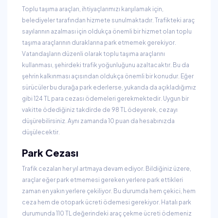
Toplu taşıma araçları, ihtiyaçlarımızı karşılamak için,
belediyeler tarafından hizmete sunulmaktadır. Trafikteki araç
sayılarının azalması için oldukça önemli bir hizmet olan toplu
taşıma araçlarının duraklarına park etmemek gerekiyor.
Vatandaşların düzenli olarak toplu taşıma araçlarını
kullanması, şehirdeki trafik yoğunluğunu azaltacaktır. Bu da
şehrin kalkınması açısından oldukça önemli bir konudur. Eğer
sürücüler bu durağa park ederlerse, yukarıda da açıkladığımız
gibi 124 TL para cezası ödemeleri gerekmektedir. Uygun bir
vakitte ödediğiniz takdirde de 98 TL ödeyerek, cezayı
düşürebilirsiniz. Aynı zamanda 10 puan da hesabınızda
düşülecektir.
Park Cezası
Trafik cezaları her yıl artmaya devam ediyor. Bildiğiniz üzere,
araçlar eğer park etmemesi gereken yerlere park ettikleri
zaman en yakın yerlere çekiliyor. Bu durumda hem çekici, hem
ceza hem de otopark ücreti ödemesi gerekiyor. Hatalı park
durumunda 110 TL değerindeki araç çekme ücreti ödemeniz