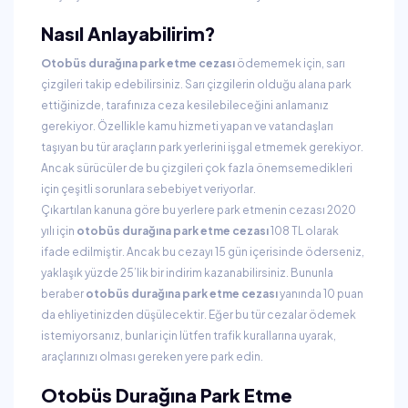
Nasıl Anlayabilirim?
Otobüs durağına park etme cezası
ödememek için, sarı
çizgileri takip edebilirsiniz. Sarı çizgilerin olduğu alana park
ettiğinizde, tarafınıza ceza kesilebileceğini anlamanız
gerekiyor. Özellikle kamu hizmeti yapan ve vatandaşları
taşıyan bu tür araçların park yerlerini işgal etmemek gerekiyor.
Ancak sürücüler de bu çizgileri çok fazla önemsemedikleri
için çeşitli sorunlara sebebiyet veriyorlar.
Çıkartılan kanuna göre bu yerlere park etmenin cezası 2020
yılı için
otobüs durağına park
etme cezası
108 TL olarak
ifade edilmiştir. Ancak bu cezayı 15 gün içerisinde öderseniz,
yaklaşık yüzde 25’lik bir indirim kazanabilirsiniz. Bununla
beraber
otobüs durağına park etme cezası
yanında 10 puan
da ehliyetinizden düşülecektir. Eğer bu tür cezalar ödemek
istemiyorsanız, bunlar için lütfen trafik kurallarına uyarak,
araçlarınızı olması gereken yere park edin.
Otobüs Durağına Park Etme