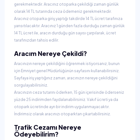
gerekmektedir. Aracınız otoparka çekildiği zaman günlük
olarak 14 TL tutarında ceza ödemeniz gerekmektedir.
Aracınız otoparka giriş yaptığı takdirde 14 TL ücret tarafınıza
yansıtılacaktır. Aracınız 1 günden fazla durduğu zaman günlük
14 TL ücret ile, aracın durduğu gün sayısı çarpılarak, ücret
tarafınızdan tahsis edilir.
Aracım Nereye Çekildi?
Aracınızın nereye çekildiğini öğrenmek istiyorsanız, bunun
için Emniyet genel Müdürlüğünün sayfasını kullanabilirsiniz.
Sayfaya iriş yaptığınız zaman, aracınızın nereye çekildiğini
sorgulayabilirsiniz.
Aracınızın ceza tutarını öderken, 15 gün içerisinde öderseniz
yüzde 25 indirimden faydalanabilirsiniz. Vakıf ücreti ya da
otopark ücretinde ayrı bir indirim uygulanmayacaktır.
İndirimsiz olarak aracınızı otoparktan çıkartabilirsiniz.
Trafik Cezamı Nereye
Ödeyebilirim?