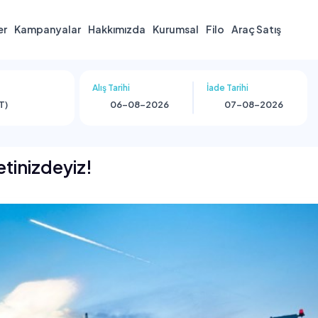
er
Kampanyalar
Hakkımızda
Kurumsal
Filo
Araç Satış
Alış Tarihi
İade Tarihi
T)
tinizdeyiz!