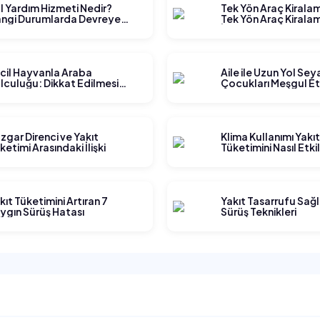
l Yardım Hizmeti Nedir?
Tek Yön Araç Kirala
ngi Durumlarda Devreye
Tek Yön Araç Kiralam
rer?
İşler?
cil Hayvanla Araba
Aile ile Uzun Yol Se
lculuğu: Dikkat Edilmesi
Çocukları Meşgul E
rekenler
Yöntemleri
zgar Direnci ve Yakıt
Klima Kullanımı Yakı
ketimi Arasındaki İlişki
Tüketimini Nasıl Etki
kıt Tüketimini Artıran 7
Yakıt Tasarrufu Sağ
ygın Sürüş Hatası
Sürüş Teknikleri