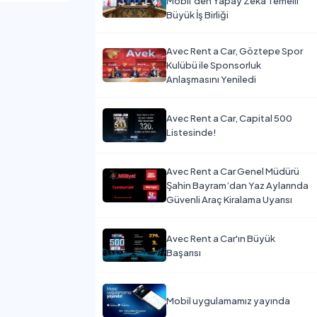
Mobil’den Yapay Zeka Temelli
Büyük İş Birliği
Avec Rent a Car, Göztepe Spor
Kulübü ile Sponsorluk
Anlaşmasını Yeniledi
Avec Rent a Car, Capital 500
Listesinde!
Avec Rent a Car Genel Müdürü
Şahin Bayram’dan Yaz Aylarında
Güvenli Araç Kiralama Uyarısı
Avec Rent a Car'ın Büyük
Başarısı
Mobil uygulamamız yayında