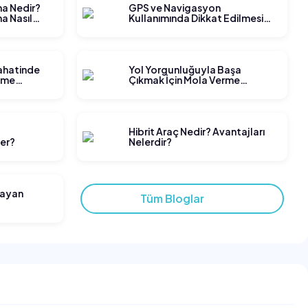
ma Nedir?
GPS ve Navigasyon
a Nasıl
Kullanımında Dikkat Edilmesi
Gerekenler
yahatinde
Yol Yorgunluğuyla Başa
tme
Çıkmak İçin Mola Verme
Stratejileri
t
Hibrit Araç Nedir? Avantajları
ler?
Nelerdir?
layan
Tüm Bloglar