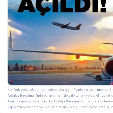
Konforlu yolculuk deneyimlerine daha uygun fiyatlara ulaşabilmeniz ad
Antalya Havalimanı'nda
açılan
ofisimizle birlikte Türkiye genelinde
ofis
Tüm ofislerimizde olduğu gibi
Antalya Havalimanı
ofisimizde sizlere s
kapsamında ayrıca mobil wifi, çocuk oto koltuğu, navigasyon, araç içi ücre