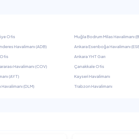
iye Ofis
Muğla Bodrum Milas Havalimanı (B
nderes Havalimanı (ADB)
Ankara Esenboğa Havalimanı (ES
 Ofis
Ankara YHT Garı
ararası Havalimanı (COV)
Çanakkale Ofis
manı (AYT)
Kayseri Havalimanı
 Havalimanı (DLM)
Trabzon Havalimanı