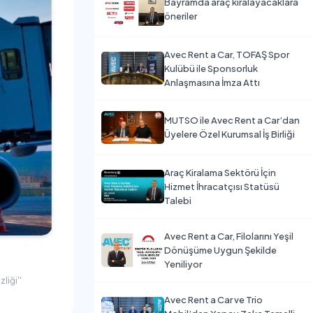
Bayramda araç kiralayacaklara
öneriler
Avec Rent a Car, TOFAŞ Spor
Kulübü ile Sponsorluk
Anlaşmasına İmza Attı
MUTSO ile Avec Rent a Car’dan
Üyelere Özel Kurumsal İş Birliği
Araç Kiralama Sektörü İçin
Hizmet İhracatçısı Statüsü
Talebi
Avec Rent a Car, Filolarını Yeşil
Dönüşüme Uygun Şekilde
Yeniliyor
liği''
Avec Rent a Car ve Trio