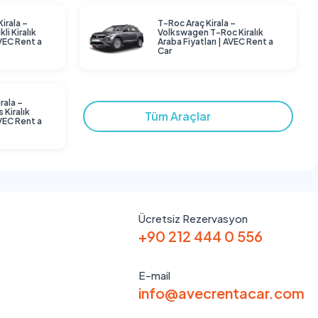
Kirala –
T-Roc Araç Kirala –
li Kiralık
Volkswagen T-Roc Kiralık
AVEC Rent a
Araba Fiyatları | AVEC Rent a
Car
rala –
 Kiralık
Tüm Araçlar
AVEC Rent a
Ücretsiz Rezervasyon
+90 212 444 0 556
E-mail
info@avecrentacar.com