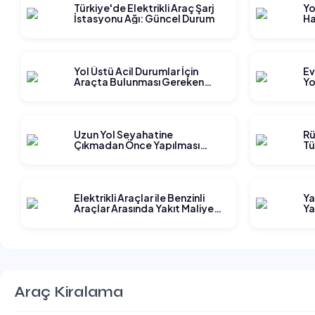
Türkiye'de Elektrikli Araç Şarj
Yo
İstasyonu Ağı: Güncel Durum
Ha
Gi
Yol Üstü Acil Durumlar İçin
Ev
Araçta Bulunması Gereken
Yo
Ekipmanlar
Ge
Uzun Yol Seyahatine
Rü
Çıkmadan Önce Yapılması
Tü
Gereken Planlama Adımları
Elektrikli Araçlar ile Benzinli
Ya
Araçlar Arasında Yakıt Maliyeti
Ya
Karşılaştırması
Araç Kiralama