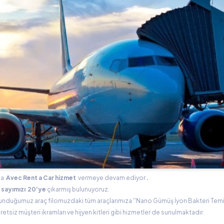
ına
Avec Rent a Car hizmet
vermeye devam ediyor
.
 sayımızı
20'ye
çıkarmış bulunuyoruz.
unduğumuz araç filomuzdaki tüm araçlarımıza ''Nano Gümüş İyon Bakteri Temiz
tsiz müşteri ikramları ve hijyen kitleri gibi hizmetler de sunulmaktadır.