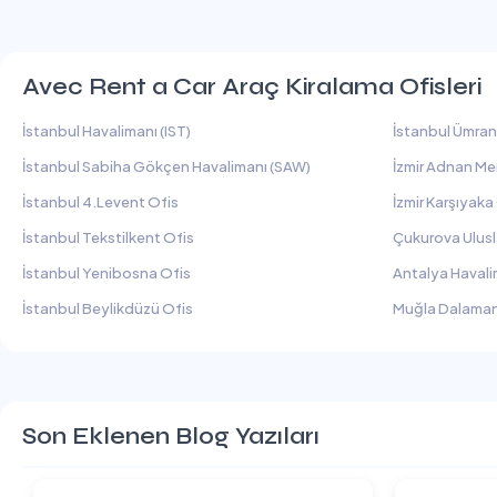
Avec Rent a Car Araç Kiralama Ofisleri
İstanbul Havalimanı (IST)
İstanbul Ümran
İstanbul Sabiha Gökçen Havalimanı (SAW)
İzmir Adnan Me
İstanbul 4.Levent Ofis
İzmir Karşıyaka
İstanbul Tekstilkent Ofis
Çukurova Ulusl
İstanbul Yenibosna Ofis
Antalya Havali
İstanbul Beylikdüzü Ofis
Muğla Dalaman
Son Eklenen Blog Yazıları