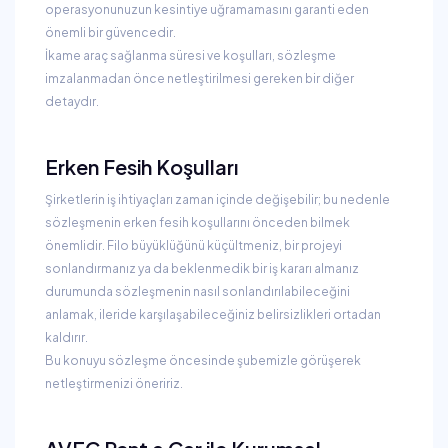
operasyonunuzun kesintiye uğramamasını garanti eden
önemli bir güvencedir.
İkame araç sağlanma süresi ve koşulları, sözleşme
imzalanmadan önce netleştirilmesi gereken bir diğer
detaydır.
Erken Fesih Koşulları
Şirketlerin iş ihtiyaçları zaman içinde değişebilir; bu nedenle
sözleşmenin erken fesih koşullarını önceden bilmek
önemlidir. Filo büyüklüğünü küçültmeniz, bir projeyi
sonlandırmanız ya da beklenmedik bir iş kararı almanız
durumunda sözleşmenin nasıl sonlandırılabileceğini
anlamak, ileride karşılaşabileceğiniz belirsizlikleri ortadan
kaldırır.
Bu konuyu sözleşme öncesinde şubemizle görüşerek
netleştirmenizi öneririz.