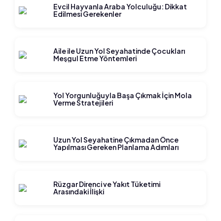
Evcil Hayvanla Araba Yolculuğu: Dikkat
Edilmesi Gerekenler
Aile ile Uzun Yol Seyahatinde Çocukları
Meşgul Etme Yöntemleri
Yol Yorgunluğuyla Başa Çıkmak İçin Mola
Verme Stratejileri
Uzun Yol Seyahatine Çıkmadan Önce
Yapılması Gereken Planlama Adımları
Rüzgar Direnci ve Yakıt Tüketimi
Arasındaki İlişki