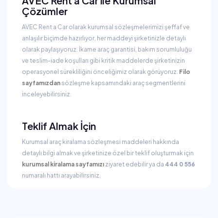
AVEC Rent a Car ile Kurumsal
Çözümler
AVEC Rent a Car olarak kurumsal sözleşmelerimizi şeffaf ve
anlaşılır biçimde hazırlıyor, her maddeyi şirketinizle detaylı
olarak paylaşıyoruz. İkame araç garantisi, bakım sorumluluğu
ve teslim-iade koşulları gibi kritik maddelerde şirketinizin
operasyonel sürekliliğini önceliğimiz olarak görüyoruz.
Filo
sayfamızdan
sözleşme kapsamındaki araç segmentlerini
inceleyebilirsiniz.
Teklif Almak İçin
Kurumsal araç kiralama sözleşmesi maddeleri hakkında
detaylı bilgi almak ve şirketinize özel bir teklif oluşturmak için
kurumsal kiralama sayfamızı
ziyaret edebilir ya da
444 0 556
numaralı hattı arayabilirsiniz.