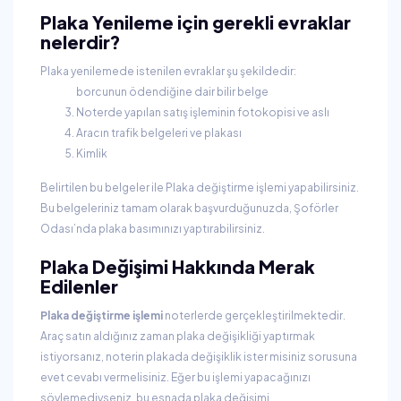
Plaka Yenileme için gerekli evraklar
nelerdir?
Plaka yenilemede istenilen evraklar şu şekildedir:
borcunun ödendiğine dair bilir belge
Noterde yapılan satış işleminin fotokopisi ve aslı
Aracın trafik belgeleri ve plakası
Kimlik
Belirtilen bu belgeler ile Plaka değiştirme işlemi yapabilirsiniz.
Bu belgeleriniz tamam olarak başvurduğunuzda, Şoförler
Odası’nda plaka basımınızı yaptırabilirsiniz.
Plaka Değişimi Hakkında Merak
Edilenler
Plaka değiştirme
işlemi
noterlerde gerçekleştirilmektedir.
Araç satın aldığınız zaman plaka değişikliği yaptırmak
istiyorsanız, noterin plakada değişiklik ister misiniz sorusuna
evet cevabı vermelisiniz. Eğer bu işlemi yapacağınızı
söylemediyseniz, bu esnada plaka değişimi