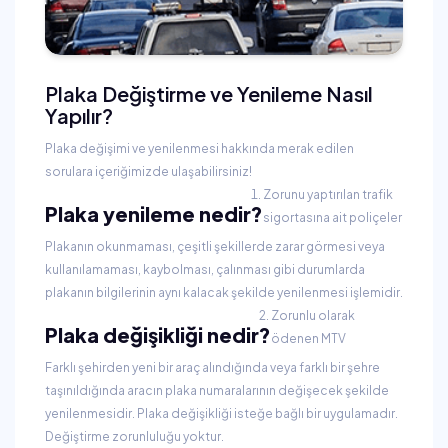
Plaka Değiştirme ve Yenileme Nasıl
Yapılır?
Plaka değişimi ve yenilenmesi hakkında merak edilen
sorulara içeriğimizde ulaşabilirsiniz!
Zorunu yaptırılan trafik
Plaka yenileme nedir?
sigortasına ait poliçeler
Plakanın okunmaması, çeşitli şekillerde zarar görmesi veya
kullanılamaması, kaybolması, çalınması gibi durumlarda
plakanın bilgilerinin aynı kalacak şekilde yenilenmesi işlemidir.
Zorunlu olarak
Plaka değişikliği nedir?
ödenen MTV
Farklı şehirden yeni bir araç alındığında veya farklı bir şehre
taşınıldığında aracın plaka numaralarının değişecek şekilde
yenilenmesidir. Plaka değişikliği isteğe bağlı bir uygulamadır.
Değiştirme zorunluluğu yoktur.