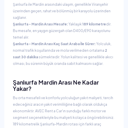
Şanlıurfa ile Mardin arasındaki ulaşım, genellikle Viranşehir
üzerinden geçen, rahat ve bölünmüş bir karayolu üzerinden
sağlanır.
Şanlıurfa - Mardin Arası Mesafe:
Yaklaşık
189 kilometre
dir.
Bu mesafe, en yaygın güzergah olan D400/E90 karayolunu
temel alır.
Şanlıurfa - Mardin Arası Kaç Saat Araba İle Sürer:
Yolculuk,
normal trafik koşullarında ve mola verilmeden ortalama
2
saat 30 dakika
sürmektedir. Yolun kalitesi ve genellikle akıcı
olması, bu sürenin büyük oranda sabit kalmasını sağlar.
Şanlıurfa Mardin Arası Ne Kadar
Yakar?
Bu orta mesafeli ve konforlu yolculuğun yakıt maliyeti, tercih
edeceğiniz aracın yakıt verimliliğine bağlı olarak oldukça
ekonomiktir. AVEC Rent a Car'ın sunduğu farklı motor ve
segment seçenekleriyle bu maliyeti kolayca öngörebilirsiniz.
189 kilometrelik Şanlıurfa-Mardin rotası için farklı araç