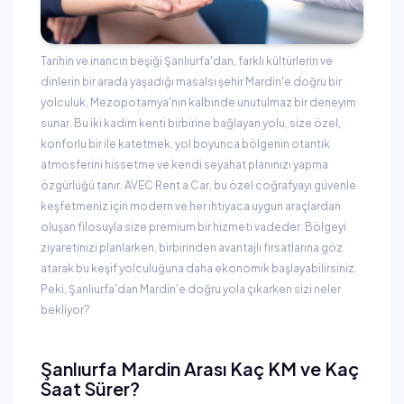
Tarihin ve inancın beşiği Şanlıurfa'dan, farklı kültürlerin ve
dinlerin bir arada yaşadığı masalsı şehir Mardin'e doğru bir
yolculuk, Mezopotamya'nın kalbinde unutulmaz bir deneyim
sunar. Bu iki kadim kenti birbirine bağlayan yolu, size özel,
konforlu bir ile katetmek, yol boyunca bölgenin otantik
atmosferini hissetme ve kendi seyahat planınızı yapma
özgürlüğü tanır. AVEC Rent a Car, bu özel coğrafyayı güvenle
keşfetmeniz için modern ve her ihtiyaca uygun araçlardan
oluşan filosuyla size premium bir hizmeti vadeder. Bölgeyi
ziyaretinizi planlarken, birbirinden avantajlı fırsatlarına göz
atarak bu keşif yolculuğuna daha ekonomik başlayabilirsiniz.
Peki, Şanlıurfa'dan Mardin'e doğru yola çıkarken sizi neler
bekliyor?
Şanlıurfa Mardin Arası Kaç KM ve Kaç
Saat Sürer?