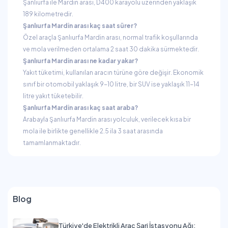
Şanlıurfa ile Mardin arası, D400 karayolu üzerinden yaklaşık
189 kilometredir.
Şanlıurfa Mardin arası kaç saat sürer?
Özel araçla Şanlıurfa Mardin arası, normal trafik koşullarında
ve mola verilmeden ortalama 2 saat 30 dakika sürmektedir.
Şanlıurfa Mardin arası ne kadar yakar?
Yakıt tüketimi, kullanılan aracın türüne göre değişir. Ekonomik
sınıf bir otomobil yaklaşık 9-10 litre, bir SUV ise yaklaşık 11-14
litre yakıt tüketebilir.
Şanlıurfa Mardin arası kaç saat araba?
Arabayla Şanlıurfa Mardin arası yolculuk, verilecek kısa bir
mola ile birlikte genellikle 2.5 ila 3 saat arasında
tamamlanmaktadır.
Blog
Türkiye'de Elektrikli Araç Şarj İstasyonu Ağı: