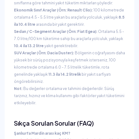
sınıflarına göre tahmini yakıt tüketim miktarları şöyledir:
Ekonomik Sınıf Araçlar (Örn: Renault Clio):
100 kilometrede
ortalama 4.5 - 5.5 litre yakan bu araçlarla yolculuk, yaklaşık
8.5
ila 10.4 litre
arasında bir yakıt gerektirir.
Sedan / C-Segment Araçlar (Örn: Fiat Egea):
Ortalama 5.5 -
7.0 litre/100 km tüketime sahip bu araçlarla yolculuk, yaklaşık
10.4 ila 13.2 litre
yakıt gerektirebilir.
SUV Araçlar (Örn: Dacia Duster):
Bölgenin coğrafyasını daha
yüksek bir sürüş pozisyonuyla keşfetmek isterseniz, 100
kilometrede ortalama 6.0 - 7.5 litrelik tüketimle, rota
genelinde yaklaşık
11.3 ila 14.2 litrelik
bir yakıt sarfiyatı
öngörebilirsiniz.
Not:
Bu değerler ortalama ve tahmini değerlerdir. Sürüş
tarzınız, hızınız ve klima kullanımı gibi faktörler yakıt tüketimini
etkileyebilir.
Sıkça Sorulan Sorular (FAQ)
Şanlıurfa Mardin arası kaç KM?