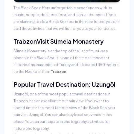
The Black Sea offers unforgettable experiences with its
music, people, delicious food and lush landscapes. If you
are planning to do a Black Sea tour in the near future, you can
add the activities that we will list for you to your to-do list.
Trabzon
Visit Sümela Monastery
Sümela Monastery is at the top of the list of must-see
places in the Black Sea. It is one of the most important
historical monasteries of Turkey and is located 1150 meters
up the Macka cliffs in
Trabzon
.
Popular Travel Destination: Uzungöl
Uzungöl, one of the most popular travel destinations in
Trabzon, has an excellent mountain view. If you want to
spend time in the most famous view of the Black Sea, you
can visit Uzungöl. You can also buy local souvenirs in this
place. You can participate in photography activities for
nature photography.