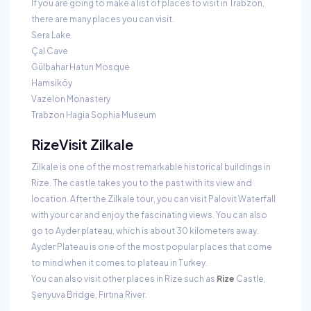
If you are going to make a list of places to visit in Trabzon,
there are many places you can visit.
Sera Lake
Çal Cave
Gülbahar Hatun Mosque
Hamsiköy
Vazelon Monastery
Trabzon Hagia Sophia Museum
Rize
Visit Zilkale
Zilkale is one of the most remarkable historical buildings in
Rize. The castle takes you to the past with its view and
location. After the Zilkale tour, you can visit Palovit Waterfall
with your car and enjoy the fascinating views. You can also
go to Ayder plateau, which is about 30 kilometers away.
Ayder Plateau is one of the most popular places that come
to mind when it comes to plateau in Turkey.
You can also visit other places in Rize such as
Rize
Castle,
Şenyuva Bridge, Fırtına River.