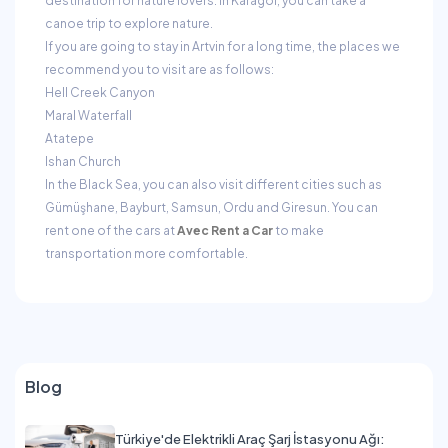
destination for nature lovers. In Karagöl, you can take a
canoe trip to explore nature.
If you are going to stay in Artvin for a long time, the places we
recommend you to visit are as follows:
Hell Creek Canyon
Maral Waterfall
Atatepe
Ishan Church
In the Black Sea, you can also visit different cities such as
Gümüşhane, Bayburt, Samsun, Ordu and Giresun. You can
rent one of the cars at
Avec Rent a Car
to make
transportation more comfortable.
Blog
Türkiye'de Elektrikli Araç Şarj İstasyonu Ağı: