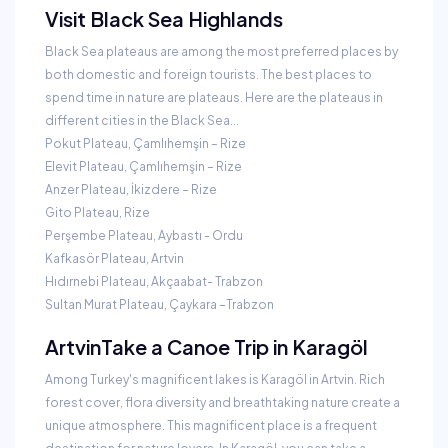
Visit Black Sea Highlands
Black Sea plateaus are among the most preferred places by
both domestic and foreign tourists. The best places to
spend time in nature are plateaus. Here are the plateaus in
different cities in the Black Sea...
Pokut Plateau, Çamlıhemşin – Rize
Elevit Plateau, Çamlıhemşin – Rize
Anzer Plateau, İkizdere – Rize
Gito Plateau, Rize
Perşembe Plateau, Aybastı - Ordu
Kafkasör Plateau, Artvin
Hıdırnebi Plateau, Akçaabat- Trabzon
Sultan Murat Plateau, Çaykara –Trabzon
Artvin
Take a Canoe Trip in Karagöl
Among Turkey's magnificent lakes is Karagöl in Artvin. Rich
forest cover, flora diversity and breathtaking nature create a
unique atmosphere. This magnificent place is a frequent