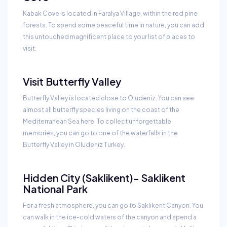
Kabak Cove is located in Faralya Village, within the red pine
forests. To spend some peaceful time in nature, you can add
this untouched magnificent place to your list of places to
visit.
Visit Butterfly Valley
Butterfly Valley is located close to Oludeniz. You can see
almost all butterfly species living on the coast of the
Mediterranean Sea here. To collect unforgettable
memories, you can go to one of the waterfalls in the
Butterfly Valley in Oludeniz Turkey.
Hidden City (Saklikent)- Saklikent
National Park
For a fresh atmosphere, you can go to Saklikent Canyon. You
can walk in the ice-cold waters of the canyon and spend a