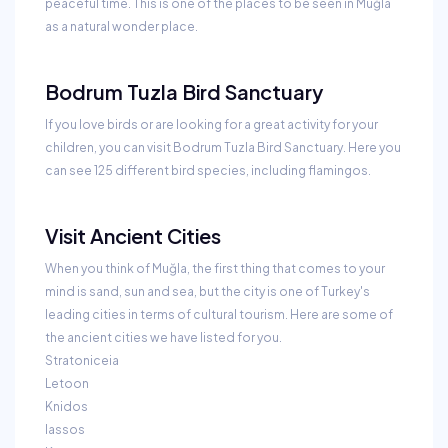
peaceful time. This is one of the places to be seen in Muğla
as a natural wonder place.
Bodrum Tuzla Bird Sanctuary
If you love birds or are looking for a great activity for your
children, you can visit Bodrum Tuzla Bird Sanctuary. Here you
can see 125 different bird species, including flamingos.
Visit Ancient Cities
When you think of Muğla, the first thing that comes to your
mind is sand, sun and sea, but the city is one of Turkey's
leading cities in terms of cultural tourism. Here are some of
the ancient cities we have listed for you.
Stratoniceia
Letoon
Knidos
Iassos