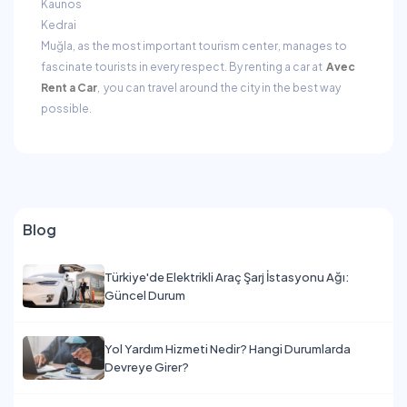
Kaunos
Kedrai
Muğla, as the most important tourism center, manages to
fascinate tourists in every respect. By renting a car at
Avec
Rent a Car
, you can travel around the city in the best way
possible.
Blog
Türkiye'de Elektrikli Araç Şarj İstasyonu Ağı:
Güncel Durum
Yol Yardım Hizmeti Nedir? Hangi Durumlarda
Devreye Girer?