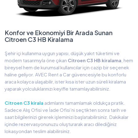
Konfor ve Ekonomiyi Bir Arada Sunan
Citroen C3 HB Kiralama
Şehir içi kullanıma uygun yapısı, düşük yakıt tüketimi ve
modern tasarımıyla öne çıkan
Citroen C3 HB kiralama
, hem
bireysel hem de kurumsal kullanıcılar için cazip bir seçenek
haline geliyor. AVEC Rent a Car güvencesiyle bu konforlu
araca kolayca ulaşabilir, ister kısa ister uzun süreli kiralama
yaparak yolculuklarınızı keyifle tamamlayabilirsiniz.
Citroen C3 kirala
adımlarını tamamlamak oldukça pratik.
Sadece Alış Ofisi ve İade Ofisi’ni seçtikten sonra tarih ve
saat bilgilerinizi girerek işleminizi başlatabilirsiniz. Dakikalar
içinde rezervasyonunuzu oluşturarak aracı dilediğiniz
lokasyondan teslim alabilirsiniz.