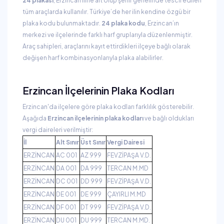
24 plakası
, Erzincan iline ait olup şehir genelinde tescil edilen
tüm araçlarda kullanılır. Türkiye’de her ilin kendine özgü bir
plaka kodu bulunmaktadır.
24 plaka kodu
, Erzincan’ın
merkezi ve ilçelerinde farklı harf gruplarıyla düzenlenmiştir.
Araç sahipleri, araçlarını kayıt ettirdikleri ilçeye bağlı olarak
değişen harf kombinasyonlarıyla plaka alabilirler.
Erzincan İlçelerinin Plaka Kodları
Erzincan'da ilçelere göre plaka kodları farklılık gösterebilir.
Aşağıda
Erzincan ilçelerinin plaka kodları
ve bağlı oldukları
vergi daireleri verilmiştir:
İl
Alt Sınır
Üst Sınır
Vergi Dairesi
ERZİNCAN
AC 001
AZ 999
FEVZİPAŞA V.D.
ERZİNCAN
DA 001
DA 999
TERCAN M.MD
ERZİNCAN
DC 001
DD 999
FEVZİPAŞA V.D.
ERZİNCAN
DE 001
DE 999
ÇAYIRLI M.MD
ERZİNCAN
DF 001
DT 999
FEVZİPAŞA V.D.
ERZİNCAN
DU 001
DU 999
TERCAN M.MD.