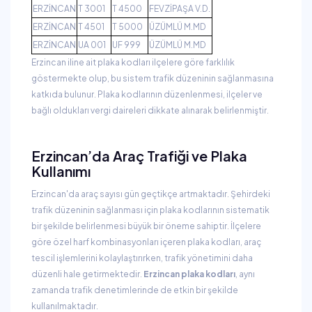
ERZİNCAN
T 3001
T 4500
FEVZİPAŞA V.D.
ERZİNCAN
T 4501
T 5000
ÜZÜMLÜ M.MD
ERZİNCAN
UA 001
UF 999
ÜZÜMLÜ M.MD
Erzincan iline ait plaka kodları ilçelere göre farklılık
göstermekte olup, bu sistem trafik düzeninin sağlanmasına
katkıda bulunur. Plaka kodlarının düzenlenmesi, ilçeler ve
bağlı oldukları vergi daireleri dikkate alınarak belirlenmiştir.
Erzincan’da Araç Trafiği ve Plaka
Kullanımı
Erzincan'da araç sayısı gün geçtikçe artmaktadır. Şehirdeki
trafik düzeninin sağlanması için plaka kodlarının sistematik
bir şekilde belirlenmesi büyük bir öneme sahiptir. İlçelere
göre özel harf kombinasyonları içeren plaka kodları, araç
tescil işlemlerini kolaylaştırırken, trafik yönetimini daha
düzenli hale getirmektedir.
Erzincan plaka kodları
, aynı
zamanda trafik denetimlerinde de etkin bir şekilde
kullanılmaktadır.