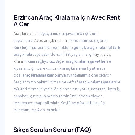
Erzincan Araç Kiralama için Avec Rent
A Car
Araç kiralama
ihtiyaçlarınızda güvenilir bir çözüm
arıyorsanız,
Avec araç kiralama
hizmeti tam size göre!
Sunduğumuz esnek seçeneklerle
günlük araç kirala
,
haftalık
araç kirala
veya uzun dönemli ihtiyaçlarınız için
aylık araç
kirala
imkanı sağlıyoruz. Diğer
araç kiralama şirketleri
ile
kıyaslandığında, ekonomik
araç kiralama fiyatları
ve
özel
araç kiralama kampanya
avantajlarımız öne çıkıyor.
Araçlarımızın bakımlı olması ve şeffaf
araç kiralama şartları
ile
müşteri memnuniyetini ön planda tutuyoruz. İster tatil, ister iş
seyahati için olsun, web sitemiz üzerinden kolayca
rezervasyon yapabilirsiniz. Keyifli ve güvenli bir sürüş
deneyimi için Avec sizinle!
Sıkça Sorulan Sorular (FAQ)