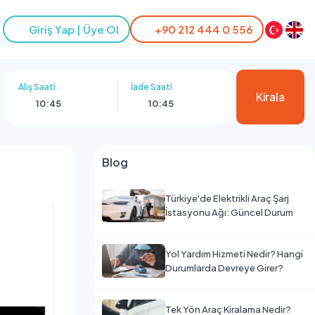
Giriş Yap | Üye Ol
+90 212 444 0 556
Alış Saati
İade Saati
Kirala
10:45
10:45
Blog
Türkiye'de Elektrikli Araç Şarj
İstasyonu Ağı: Güncel Durum
Yol Yardım Hizmeti Nedir? Hangi
Durumlarda Devreye Girer?
Tek Yön Araç Kiralama Nedir?