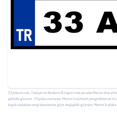
33 plaka kodu, Türkiye'nin Akdeniz Bölgesi'nde yer alan Mersin iline aitt
şekilde gösterir. 33 plaka numarası, Mersin'in kültürel zenginlikleri ve ti
kayıtlı oldukları vergi dairelerine göre değişiklik gösterir. Mersin'in plaka 