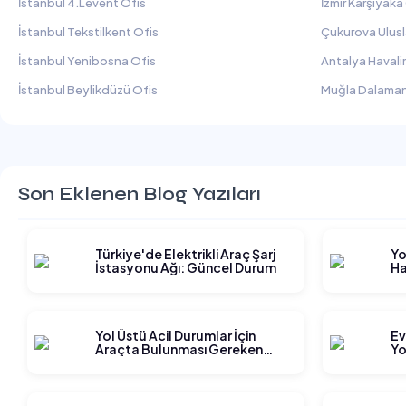
İstanbul 4.Levent Ofis
İzmir Karşıyaka
İstanbul Tekstilkent Ofis
Çukurova Ulusl
İstanbul Yenibosna Ofis
Antalya Havali
İstanbul Beylikdüzü Ofis
Muğla Dalaman
Son Eklenen Blog Yazıları
Türkiye'de Elektrikli Araç Şarj
Yo
İstasyonu Ağı: Güncel Durum
Ha
Gi
Yol Üstü Acil Durumlar İçin
Ev
Araçta Bulunması Gereken
Yo
Ekipmanlar
Ge