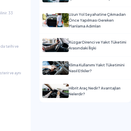
linir. 33
Uzun Yol Seyahatine Çıkmadan
Önce Yapılması Gereken
Planlama Adımları
Rüzgar Direnci ve Yakıt Tüketimi
da tarihi ve
Arasındaki İlişki
Klima Kullanımı Yakıt Tüketimini
Nasıl Etkiler?
sterir ve aynı
Hibrit Araç Nedir? Avantajları
Nelerdir?