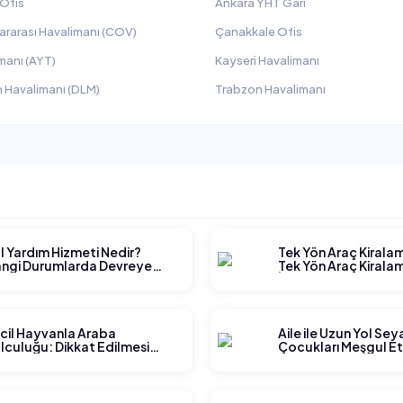
 Ofis
Ankara YHT Garı
ararası Havalimanı (COV)
Çanakkale Ofis
manı (AYT)
Kayseri Havalimanı
 Havalimanı (DLM)
Trabzon Havalimanı
l Yardım Hizmeti Nedir?
Tek Yön Araç Kirala
ngi Durumlarda Devreye
Tek Yön Araç Kiralam
rer?
İşler?
cil Hayvanla Araba
Aile ile Uzun Yol Se
lculuğu: Dikkat Edilmesi
Çocukları Meşgul E
rekenler
Yöntemleri