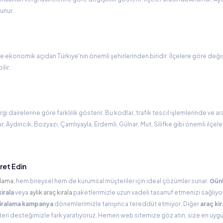
lunur.
l ve ekonomik açıdan Türkiye'nin önemli şehirlerinden biridir. İlçelere göre değ
lir.
ergi dairelerine göre farklılık gösterir. Bu kodlar, trafik tescil işlemlerinde ve ar
 Aydıncık, Bozyazı, Çamlıyayla, Erdemli, Gülnar, Mut, Silifke gibi önemli ilçele
aret Edin
alama
, hem bireysel hem de kurumsal müşteriler için ideal çözümler sunar.
Günl
kirala
veya
aylık araç kirala
paketlerimizle uzun vadeli tasarruf etmenizi sağlıyo
kiralama kampanya
dönemlerimizle tanışınca tereddüt etmiyor. Diğer
araç ki
eri desteğimizle fark yaratıyoruz. Hemen web sitemize göz atın, size en uygu