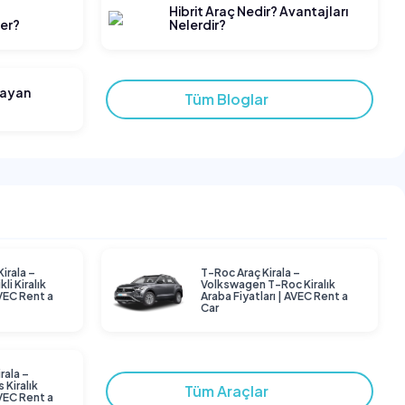
t
Hibrit Araç Nedir? Avantajları
ler?
Nelerdir?
layan
Tüm Bloglar
Kirala –
T-Roc Araç Kirala –
li Kiralık
Volkswagen T-Roc Kiralık
AVEC Rent a
Araba Fiyatları | AVEC Rent a
Car
rala –
 Kiralık
Tüm Araçlar
AVEC Rent a