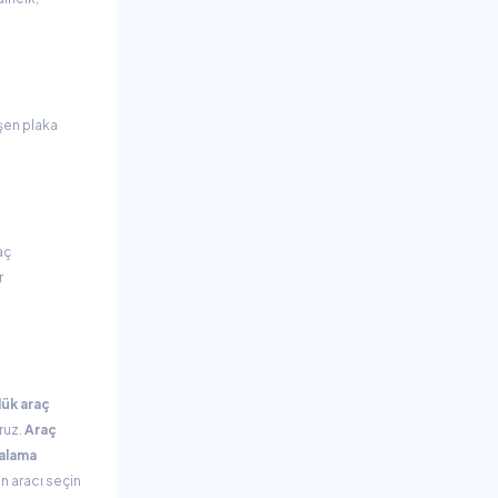
işen plaka
aç
r
ük araç
ruz.
Araç
ralama
n aracı seçin