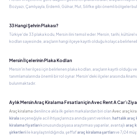
Bozyazı, Çamlıyayla, Erdemli, Gülnar, Mut, Silifke gibi önemli bölgeler bu
33 Hangi Şehrin Plakası?
Türkiye'de 33 plaka kodu, Mersin ilini temsil eder. Mersin, tarihi, kültüre
kodları sayesinde, araçların hangi ilçeye kayıtlı olduğu kolayca belirlenebi
Mersin İlçelerinin Plaka Kodları
Mersin'in her ilçesi için belirlenen plaka kodları, araçların kayıtlı olduğu v
tanımlamalarında önemli bir rol oynar. Mersin'deki ilçeler arasında Anamur,
bulunmaktadır.
Aylık Mersin Araç Kiralama Fırsatları için Avec Rent A Car’ı Ziy
Araç kiralama
denilince akla ilk gelen markalardan biri olan
Avec araç kir
kirala
seçeneğiyle acil ihtiyaçlarınıza anında yanıt verirken,
haftalık araç 
kiralama fiyatları
konusunda piyasa araştırması yapanlar, avantajlı
araç 
şirketleri
ile karşılaştırıldığında, şeffaf
araç kiralama şartları
ve 7/24 müşt