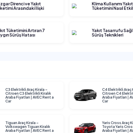
zgar Direnci ve Yakıt
Klima Kullanımı Yakı
ketimi Arasındaki İlişki
Tüketimini Nasıl Etki
kıt Tüketimini Artıran 7
Yakıt Tasarrufu Sağ
ygın Sürüş Hatası
Sürüş Teknikleri
C3 Elektrikli Araç Kirala –
C4 Elektrikli Araç 
Citroen C3 Elektrikli Kiralık
Citroen C4 Elektrik
Araba Fiyatları | AVEC Rent a
Araba Fiyatları | 
Car
Car
Tiguan Araç Kirala –
Yaris Cross Araç Ki
Volkswagen Tiguan Kiralık
Toyota Yaris Cross
Araba Fiyatları | AVEC Rent a
Araba Fiyatları | 