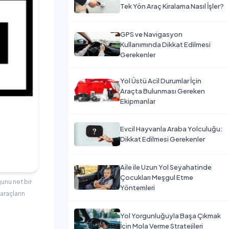
Tek Yön Araç Kiralama Nasıl İşler?
GPS ve Navigasyon
Kullanımında Dikkat Edilmesi
Gerekenler
Yol Üstü Acil Durumlar İçin
Araçta Bulunması Gereken
Ekipmanlar
Evcil Hayvanla Araba Yolculuğu:
Dikkat Edilmesi Gerekenler
Aile ile Uzun Yol Seyahatinde
Çocukları Meşgul Etme
unu net bir
Yöntemleri
araçların
Yol Yorgunluğuyla Başa Çıkmak
İçin Mola Verme Stratejileri