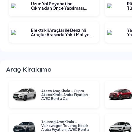
Uzun Yol Seyahatine
Rü
Çıkmadan Önce Yapılması
Tü
Gereken Planlama Adımları
Elektrikli Araçlar ile Benzinli
Ya
Araçlar Arasında Yakıt Maliyeti
Ya
Karşılaştırması
Araç Kiralama
Ateca Araç Kirala – Cupra
Ateca Kiralık Araba Fiyatları |
AVEC Rent a Car
Touareg Araç Kirala –
Volkswagen Touareg Kiralık
Araba Fiyatları | AVEC Rent a