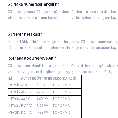
33 Plaka Numarası Hangi İlin?
33 plaka numarası, Türkiye'nin güneyinde, Akdeniz'in incisi olarak bilinen Mers
plaka kodu, Mersin'in tüm ilçelerini kapsar ve bu ilçelerdeki araçların kayıtl
33 Nerenin Plakası?
Mersin, Türkiye'nin Akdeniz kıyısında bulunan ve 33 plaka koduna sahip olan
kültürel mirasıyla da dikkat çeker. Mersin'in ilçe plaka kodları, aracın kayı
33 Plaka Kodu Nereye Ait?
33 plaka kodu, Mersin iline ait olup, Mersin'in farklı ilçelerine göre alt pla
zamanda vergi dairesi bilgilerini içerir. Aşağıdaki tabloda Mersin'in ilçele
İLİ
ALT SINIR
ÜST SINIR
VERGİ DAİRESİ
MERSİN
A 001
A 682
TOROS V.D.
MERSİN
AC 001
AZ 999
TOROS V.D.
MERSİN
AAB 01
AAB 99
TOROS V.D.
MERSİN
B 0001
B 9999
TOROS V.D.
MERSİN
D 0001
D 9999
TOROS V.D.