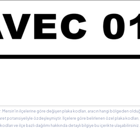
ir. Mersin'in ilçelerine göre değişen plaka kodları, aracın hangi bölgeden olduğ
caret potansiyeliyle özdeşleşmiştir. İlçelere göre belirlenen özel plaka kodları, 
kodları ve ilçe bazlı dağılımı hakkında detaylı bilgiye bu içerikte ulaşabilirsiniz.