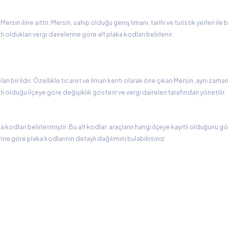
in iline aittir. Mersin, sahip olduğu geniş limanı, tarihi ve turistik yerleri ile bi
ı oldukları vergi dairelerine göre alt plaka kodları belirlenir.
 bir ildir. Özellikle ticaret ve liman kenti olarak öne çıkan Mersin, aynı zaman
tlı olduğu ilçeye göre değişiklik gösterir ve vergi daireleri tarafından yönetilir.
ka kodları belirlenmiştir. Bu alt kodlar, araçların hangi ilçeye kayıtlı olduğunu gö
rine göre plaka kodlarının detaylı dağılımını bulabilirsiniz: