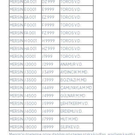
MERSİN
DA 001
DZ 999
TOROS V.D.
MERSİN
E 0001
E 9999
TOROS V.D.
MERSİN
EA 001
EZ 999
TOROS V.D.
MERSİN
F 0001
F 9999
TOROS V.D.
MERSİN
FA 001
FZ 999
TOROS V.D.
MERSİN
H 0001
H 9999
TOROS V.D.
MERSİN
HA 001
HZ 999
TOROS V.D.
MERSİN
J 0001
J 1999
TOROS V.D.
MERSİN
J 2000
J 2999
ANAMUR V.D.
MERSİN
J 3000
J 3499
AYDINCIK M.MD.
MERSİN
J 3500
J 3999
BOZYAZI M.MD
MERSİN
J 4000
J 4499
ÇAMLIYAYLA M.MD.
MERSİN
J 4500
J 4999
GÜLNAR M.MD
MERSİN
J 5000
J 5999
ŞEHİTKERİM V.D.
MERSİN
J 6000
J 6999
ERDEMLİ V.D.
MERSİN
J 7000
J 7999
MUT M.MD
MERSİN
J 8000
J 8999
SİLİFKE V.D.
Mersin'in ilçelerine göre dağılım gösteren plaka kodları, araçların kayıtlı 