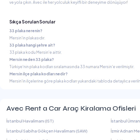
ve yola çıkın. Avec ile her yolculuk keyifli bir deneyime dönüşüyor!
Sıkça Sorulan Sorular
33 plaka nerenin?
Mersin'in plakasıdır.
33 plaka hangi şehre ait?
33 plaka kodu Mersin'e aittir.
Mersin neden 33 plaka?
Türkiye'nin plaka kodları sıralamasında 33 numara Mersin'e verilmiştir.
Mersin ilçe plaka kodları nedir?
Mersin'in ilçelerine göre plaka kodları yukarıdaki tabloda detaylıca verilm
Avec Rent a Car Araç Kiralama Ofisleri
İstanbul Havalimanı (IST)
İstanbul Ümran
İstanbul Sabiha Gökçen Havalimanı (SAW)
İzmir Adnan Me