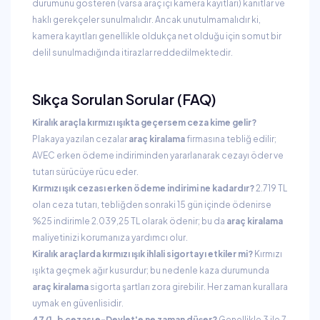
durumunu gösteren (varsa araç içi kamera kayıtları) kanıtlar ve
haklı gerekçeler sunulmalıdır. Ancak unutulmamalıdır ki,
kamera kayıtları genellikle oldukça net olduğu için somut bir
delil sunulmadığında itirazlar reddedilmektedir.
Sıkça Sorulan Sorular (FAQ)
Kiralık araçla kırmızı ışıkta geçersem ceza kime gelir?
Plakaya yazılan cezalar
araç kiralama
firmasına tebliğ edilir;
AVEC erken ödeme indiriminden yararlanarak cezayı öder ve
tutarı sürücüye rücu eder.
Kırmızı ışık cezası erken ödeme indirimi ne kadardır?
2.719 TL
olan ceza tutarı, tebliğden sonraki 15 gün içinde ödenirse
%25 indirimle 2.039,25 TL olarak ödenir; bu da
araç kiralama
maliyetinizi korumanıza yardımcı olur.
Kiralık araçlarda kırmızı ışık ihlali sigortayı etkiler mi?
Kırmızı
ışıkta geçmek ağır kusurdur; bu nedenle kaza durumunda
araç kiralama
sigorta şartları zora girebilir. Her zaman kurallara
uymak en güvenlisidir.
47/1-b cezası e-Devlet'e ne zaman düşer?
Genellikle 3 ile 7