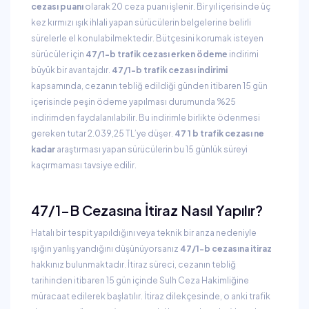
cezası puanı
olarak 20 ceza puanı işlenir. Bir yıl içerisinde üç
kez kırmızı ışık ihlali yapan sürücülerin belgelerine belirli
sürelerle el konulabilmektedir. Bütçesini korumak isteyen
sürücüler için
47/1-b trafik cezası erken ödeme
indirimi
büyük bir avantajdır.
47/1-b trafik cezası indirimi
kapsamında, cezanın tebliğ edildiği günden itibaren 15 gün
içerisinde peşin ödeme yapılması durumunda %25
indirimden faydalanılabilir. Bu indirimle birlikte ödenmesi
gereken tutar 2.039,25 TL’ye düşer.
47 1 b trafik cezası ne
kadar
araştırması yapan sürücülerin bu 15 günlük süreyi
kaçırmaması tavsiye edilir.
47/1-B Cezasına İtiraz Nasıl Yapılır?
Hatalı bir tespit yapıldığını veya teknik bir arıza nedeniyle
ışığın yanlış yandığını düşünüyorsanız
47/1-b cezasına itiraz
hakkınız bulunmaktadır. İtiraz süreci, cezanın tebliğ
tarihinden itibaren 15 gün içinde Sulh Ceza Hakimliğine
müracaat edilerek başlatılır. İtiraz dilekçesinde, o anki trafik