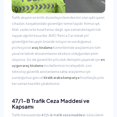
Trafik akışının en kritik düzenleyicilerinden biri olan ışıklı işaret
cihazları, kavşaklardaki güvenliğin temel taşıdır. Kırmızı ışık
ihlali, sadece bir kural hatası değil, aynı zamanda hayati risk
taşıyan ağır bir kusurdur. AVEC Rent a Car olarak yol
güvenliğini her şeyin önünde tutuyor ve sunduğumuz
profesyonel
araç kiralama
hizmetlerinde araçlarımızın tüm
yasal ve teknik donanımlarının eksiksiz olduğundan emin
oluyoruz. Siz de güvenli bir yolculuk deneyimi yaşamak için
en
uygun araç kiralama
modellerimizi inceleyebilir, son
teknoloji güvenlik asistanlarına sahip araçlarımız için
sunduğumuz güncel
kiralık araba kampanya
fırsatlarıyla yola
her zaman hazırlıklı çıkabilirsiniz.
47/1-B Trafik Ceza Maddesi ve
Kapsamı
Trafik mevzuatında
47/1-b trafik ceza maddesi
, sürücülerin