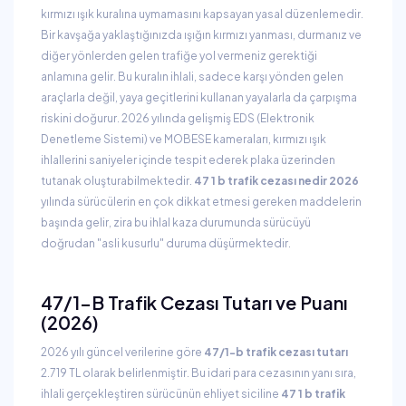
kırmızı ışık kuralına uymamasını kapsayan yasal düzenlemedir.
Bir kavşağa yaklaştığınızda ışığın kırmızı yanması, durmanız ve
diğer yönlerden gelen trafiğe yol vermeniz gerektiği
anlamına gelir. Bu kuralın ihlali, sadece karşı yönden gelen
araçlarla değil, yaya geçitlerini kullanan yayalarla da çarpışma
riskini doğurur. 2026 yılında gelişmiş EDS (Elektronik
Denetleme Sistemi) ve MOBESE kameraları, kırmızı ışık
ihlallerini saniyeler içinde tespit ederek plaka üzerinden
tutanak oluşturabilmektedir.
47 1 b trafik cezası nedir 2026
yılında sürücülerin en çok dikkat etmesi gereken maddelerin
başında gelir, zira bu ihlal kaza durumunda sürücüyü
doğrudan "asli kusurlu" duruma düşürmektedir.
47/1-B Trafik Cezası Tutarı ve Puanı
(2026)
2026 yılı güncel verilerine göre
47/1-b trafik cezası tutarı
2.719 TL olarak belirlenmiştir. Bu idari para cezasının yanı sıra,
ihlali gerçekleştiren sürücünün ehliyet siciline
47 1 b trafik