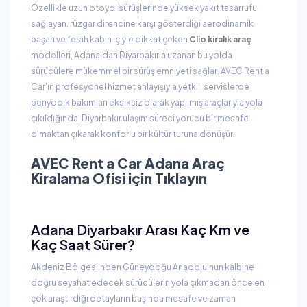
Özellikle uzun otoyol sürüşlerinde yüksek yakıt tasarrufu
sağlayan, rüzgar direncine karşı gösterdiği aerodinamik
başarı ve ferah kabin içiyle dikkat çeken
Clio kiralık araç
modelleri, Adana'dan Diyarbakır'a uzanan bu yolda
sürücülere mükemmel bir sürüş emniyeti sağlar. AVEC Rent a
Car'ın profesyonel hizmet anlayışıyla yetkili servislerde
periyodik bakımları eksiksiz olarak yapılmış araçlarıyla yola
çıkıldığında, Diyarbakır ulaşım süreci yorucu bir mesafe
olmaktan çıkarak konforlu bir kültür turuna dönüşür.
AVEC Rent a Car Adana Araç
Kiralama Ofisi için Tıklayın
Adana Diyarbakır Arası Kaç Km ve
Kaç Saat Sürer?
Akdeniz Bölgesi'nden Güneydoğu Anadolu'nun kalbine
doğru seyahat edecek sürücülerin yola çıkmadan önce en
çok araştırdığı detayların başında mesafe ve zaman