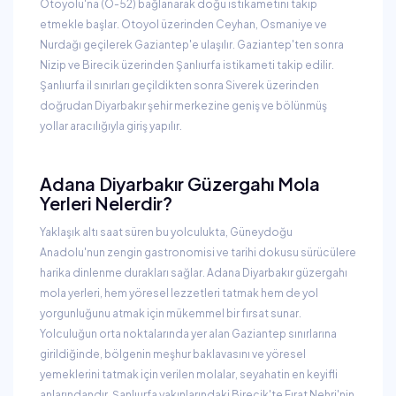
Otoyolu'na (O-52) bağlanarak doğu istikametini takip
etmekle başlar. Otoyol üzerinden Ceyhan, Osmaniye ve
Nurdağı geçilerek Gaziantep'e ulaşılır. Gaziantep'ten sonra
Nizip ve Birecik üzerinden Şanlıurfa istikameti takip edilir.
Şanlıurfa il sınırları geçildikten sonra Siverek üzerinden
doğrudan Diyarbakır şehir merkezine geniş ve bölünmüş
yollar aracılığıyla giriş yapılır.
Adana Diyarbakır Güzergahı Mola
Yerleri Nelerdir?
Yaklaşık altı saat süren bu yolculukta, Güneydoğu
Anadolu'nun zengin gastronomisi ve tarihi dokusu sürücülere
harika dinlenme durakları sağlar. Adana Diyarbakır güzergahı
mola yerleri, hem yöresel lezzetleri tatmak hem de yol
yorgunluğunu atmak için mükemmel bir fırsat sunar.
Yolculuğun orta noktalarında yer alan Gaziantep sınırlarına
girildiğinde, bölgenin meşhur baklavasını ve yöresel
yemeklerini tatmak için verilen molalar, seyahatin en keyifli
anlarındandır. Şanlıurfa yakınlarındaki Birecik'te Fırat Nehri'nin