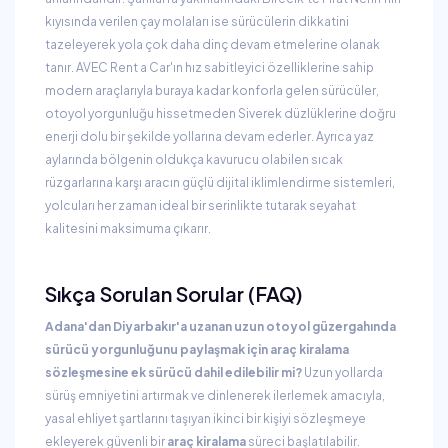
kıyısında verilen çay molaları ise sürücülerin dikkatini
tazeleyerek yola çok daha dinç devam etmelerine olanak
tanır. AVEC Rent a Car'ın hız sabitleyici özelliklerine sahip
modern araçlarıyla buraya kadar konforla gelen sürücüler,
otoyol yorgunluğu hissetmeden Siverek düzlüklerine doğru
enerji dolu bir şekilde yollarına devam ederler. Ayrıca yaz
aylarında bölgenin oldukça kavurucu olabilen sıcak
rüzgarlarına karşı aracın güçlü dijital iklimlendirme sistemleri,
yolcuları her zaman ideal bir serinlikte tutarak seyahat
kalitesini maksimuma çıkarır.
Sıkça Sorulan Sorular (FAQ)
Adana'dan Diyarbakır'a uzanan uzun otoyol güzergahında
sürücü yorgunluğunu paylaşmak için araç kiralama
sözleşmesine ek sürücü dahil edilebilir mi?
Uzun yollarda
sürüş emniyetini artırmak ve dinlenerek ilerlemek amacıyla,
yasal ehliyet şartlarını taşıyan ikinci bir kişiyi sözleşmeye
ekleyerek güvenli bir
araç kiralama
süreci başlatılabilir.