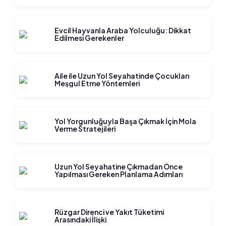
Evcil Hayvanla Araba Yolculuğu: Dikkat
Edilmesi Gerekenler
Aile ile Uzun Yol Seyahatinde Çocukları
Meşgul Etme Yöntemleri
Yol Yorgunluğuyla Başa Çıkmak İçin Mola
Verme Stratejileri
Uzun Yol Seyahatine Çıkmadan Önce
Yapılması Gereken Planlama Adımları
Rüzgar Direnci ve Yakıt Tüketimi
Arasındaki İlişki