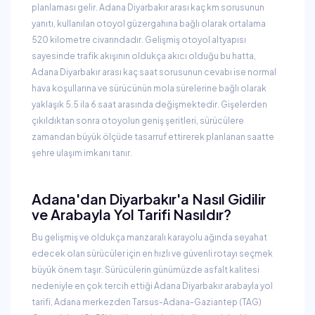
planlaması gelir. Adana Diyarbakır arası kaç km sorusunun
yanıtı, kullanılan otoyol güzergahına bağlı olarak ortalama
520 kilometre civarındadır. Gelişmiş otoyol altyapısı
sayesinde trafik akışının oldukça akıcı olduğu bu hatta,
Adana Diyarbakır arası kaç saat sorusunun cevabı ise normal
hava koşullarına ve sürücünün mola sürelerine bağlı olarak
yaklaşık 5.5 ila 6 saat arasında değişmektedir. Gişelerden
çıkıldıktan sonra otoyolun geniş şeritleri, sürücülere
zamandan büyük ölçüde tasarruf ettirerek planlanan saatte
şehre ulaşım imkanı tanır.
Adana'dan Diyarbakır'a Nasıl Gidilir
ve Arabayla Yol Tarifi Nasıldır?
Bu gelişmiş ve oldukça manzaralı karayolu ağında seyahat
edecek olan sürücüler için en hızlı ve güvenli rotayı seçmek
büyük önem taşır. Sürücülerin günümüzde asfalt kalitesi
nedeniyle en çok tercih ettiği Adana Diyarbakır arabayla yol
tarifi, Adana merkezden Tarsus-Adana-Gaziantep (TAG)