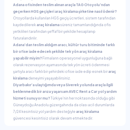
Adana ofisinden teslim alınan araçla TAG Otoyolu'ndan
geçerken HGS geçişleri araç kiralama şirketine nasıl ödenir?
Otoyollarda kullanılan HGS geçiş ücretleri, sistem tarafından
kaydedilerek
araç kiralama
süreniz tamamlandığında ofis
yetkilileri tarafından şeffaf bir şekilde hesaplanıp
faturalandırılır.
Adana'dan teslim aldığım aracı, kültür turu bitiminde farklı
bir ofise iade edecek şekilde tek yön araç kiralama
yapabilir miyim?
Firmaların operasyonel uygunluğuna bağlı
olarak rezervasyon aşamasında tek yön ücreti ödenmesi
şartıyla aracı farklı bir şehirdeki ofise iade edip esnek bir
araç
kiralama
deneyimi yaşayabilirsiniz.
Diyarbakır'a ulaştığımda veya Siverek yolunda araçla ilgili
beklenmedik bir arıza yaşarsam AVEC Rent a Car yol yardım
hizmeti sunuyor mu?
Türkiye'nin her noktasında olduğu gibi
Güneydoğu Anadolu güzergahında da olası acil durumlarda
7/24 kesintisiz yol yardım desteğiyle
araç kiralama
güvencesi kesintisiz olarak devam etmektedir.