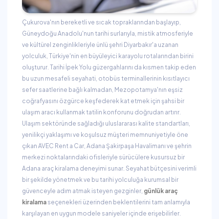
Çukurova'nın bereketli ve sıcak topraklarından başlayıp,
Güneydoğu Anadolu'nun tarihi surlarıyla, mistik atmosferiyle
ve kültürel zenginlikleriyle ünlü şehri Diyarbakır'a uzanan
yolculuk, Türkiye'nin en büyüleyici karayolu rotalarından birini
oluşturur. Tarihi İpek Yolu güzergahlarını da kısmen takip eden
bu uzun mesafeli seyahati, otobüs terminallerinin kısıtlayıcı
sefer saatlerine bağlı kalmadan, Mezopotamya'nın eşsiz
coğrafyasını özgürce keşfederek kat etmek için şahsi bir
ulaşım aracı kullanmak tatilin konforunu doğrudan artırır.
Ulaşım sektöründe sağladığı uluslararası kalite standartları,
yenilikçi yaklaşımı ve koşulsuz müşteri memnuniyetiyle öne
çıkan AVEC Rent a Car, Adana Şakirpaşa Havalimanı ve şehrin
merkezi noktalarındaki ofisleriyle sürücülere kusursuz bir
Adana araç kiralama deneyimi sunar. Seyahat bütçesini verimli
bir şekilde yönetmek ve bu tarihi yolculuğa kurumsal bir
güvenceyle adım atmak isteyen gezginler,
günlük araç
kiralama
seçenekleri üzerinden beklentilerini tam anlamıyla
karşılayan en uygun modele saniyeler içinde erişebilirler.