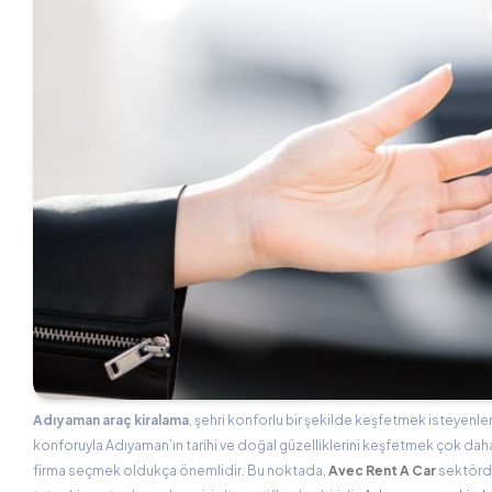
Adıyaman araç kiralama
, şehri konforlu bir şekilde keşfetmek isteyenler
konforuyla Adıyaman’ın tarihi ve doğal güzelliklerini keşfetmek çok daha key
firma seçmek oldukça önemlidir. Bu noktada,
Avec Rent A Car
sektörde