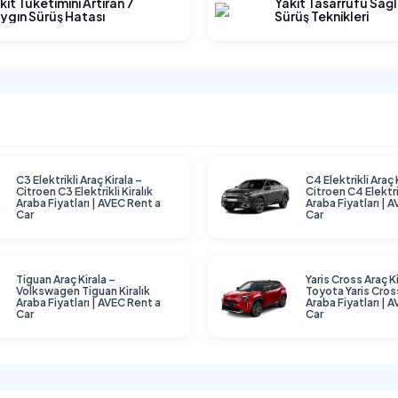
kıt Tüketimini Artıran 7
Yakıt Tasarrufu Sağ
ygın Sürüş Hatası
Sürüş Teknikleri
C3 Elektrikli Araç Kirala –
C4 Elektrikli Araç 
Citroen C3 Elektrikli Kiralık
Citroen C4 Elektrik
Araba Fiyatları | AVEC Rent a
Araba Fiyatları | 
Car
Car
Tiguan Araç Kirala –
Yaris Cross Araç Ki
Volkswagen Tiguan Kiralık
Toyota Yaris Cross
Araba Fiyatları | AVEC Rent a
Araba Fiyatları | 
Car
Car