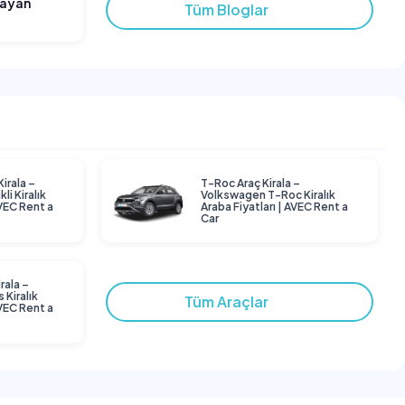
layan
Tüm Bloglar
Kirala –
T-Roc Araç Kirala –
li Kiralık
Volkswagen T-Roc Kiralık
AVEC Rent a
Araba Fiyatları | AVEC Rent a
Car
rala –
 Kiralık
Tüm Araçlar
AVEC Rent a