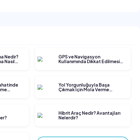
ma Nedir?
GPS ve Navigasyon
a Nasıl
Kullanımında Dikkat Edilmesi
Gerekenler
yahatinde
Yol Yorgunluğuyla Başa
tme
Çıkmak İçin Mola Verme
Stratejileri
t
Hibrit Araç Nedir? Avantajları
ler?
Nelerdir?