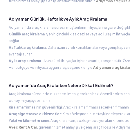
tutan hizmet anlayışıyla en iyi alternatiflerden biridir.
Adıyaman araç kira
Adıyaman Günlük, Haftalık ve Aylık Araç Kiralama
Adıyaman’da araç kiralama süresi, müşterilerin ihtiyaçlarına göre değişiklik
Günlük araç kiralama
: Şehir içindeki kısa geziler veya acil ulaşım ihtiyaçla
sağlar.
Haftalık araç kiralama
: Daha uzun süreli konaklamalar veya geniş kapsaml
avantajı sunar.
Aylık araç kiralama
: Uzun süreli ihtiyaçlar için en avantajlı seçenektir. Özel
Her bütçeye ve ihtiyaca uygun araç seçenekleriyle
Adıyaman araç kiral
Adıyaman’da Araç Kiralarken Nelere Dikkat Edilmeli?
Araç kiralama sürecinde dikkat edilmesi gereken bazı önemli noktalar 
deneyimi yaşayabilirsiniz.
Kiralama firmasının güvenilirliği
: Araç kiralama firması seçerken firmanın 
Araç sigortası ve ek hizmetler
: Kira sözleşmesini detaylı inceleyerek, a
Yakıt ve kilometre sınırı
: Araç kiralarken, sözleşmede yer alan kilometre s
Avec Rent A Car
, güvenilir hizmet anlayışı ve geniş araç filosu ile Adıya