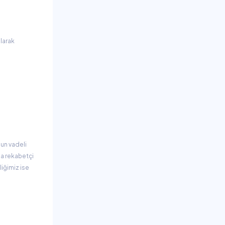
olarak
un vadeli
 rekabetçi
iğimiz ise