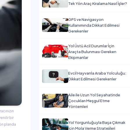
Tek Yön Araç Kiralama Nasıl İşler?
GPS ve Navigasyon
Kullanımında Dikkat Edilmesi
Gerekenler
Yol Üstü Acil Durumlar İçin
Araçta Bulunması Gereken
Ekipmanlar
Evcil Hayvanla Araba Yolculuğu:
Dikkat Edilmesi Gerekenler
Aile ile Uzun Yol Seyahatinde
Çocukları Meşgul Etme
Yöntemleri
racınızın
nilir bir
Yol Yorgunluğuyla Başa Çıkmak
 ön planda
İçin Mola Verme Stratejileri