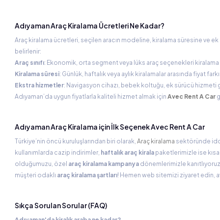
Adıyaman Araç Kiralama Ücretleri Ne Kadar?
Araç kiralama ücretleri, seçilen aracın modeline, kiralama süresine ve ek 
belirlenir:
Araç sınıfı
: Ekonomik, orta segment veya lüks araç seçenekleri kiralama f
Kiralama süresi
: Günlük, haftalık veya aylık kiralamalar arasında fiyat far
Ekstra hizmetler
: Navigasyon cihazı, bebek koltuğu, ek sürücü hizmeti gib
Adıyaman’da uygun fiyatlarla kaliteli hizmet almak için
Avec Rent A Car
g
Adıyaman Araç Kiralama için İlk Seçenek Avec Rent A Car
Türkiye’nin öncü kuruluşlarından biri olarak,
Araç kiralama
sektöründe iddi
kullanımlarda cazip indirimler,
haftalık araç kirala
paketlerimizle ise kısa 
olduğumuzu, özel
araç kiralama kampanya
dönemlerimizle kanıtlıyoruz
müşteri odaklı
araç kiralama şartları
! Hemen web sitemizi ziyaret edin, av
Sıkça Sorulan Sorular (FAQ)
Adıyaman'da kiralık araba ne kadar?