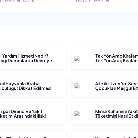
 Havalimanı (DLM)
Trabzon Havalimanı
l Yardım Hizmeti Nedir?
Tek Yön Araç Kirala
ngi Durumlarda Devreye
Tek Yön Araç Kiralam
rer?
İşler?
cil Hayvanla Araba
Aile ile Uzun Yol Se
lculuğu: Dikkat Edilmesi
Çocukları Meşgul E
rekenler
Yöntemleri
zgar Direnci ve Yakıt
Klima Kullanımı Yakı
ketimi Arasındaki İlişki
Tüketimini Nasıl Etki