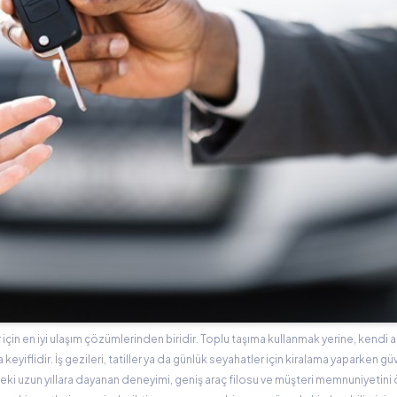
 için en iyi ulaşım çözümlerinden biridir. Toplu taşıma kullanmak yerine, kendi a
iflidir. İş gezileri, tatiller ya da günlük seyahatler için kiralama yaparken güve
ki uzun yıllara dayanan deneyimi, geniş araç filosu ve müşteri memnuniyetini