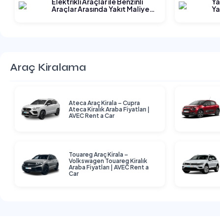
Elektrikli Araçlar ile Benzinli
Ya
Araçlar Arasında Yakıt Maliyeti
Ya
Karşılaştırması
Araç Kiralama
Ateca Araç Kirala – Cupra
Ateca Kiralık Araba Fiyatları |
AVEC Rent a Car
Touareg Araç Kirala –
Volkswagen Touareg Kiralık
Araba Fiyatları | AVEC Rent a
Car