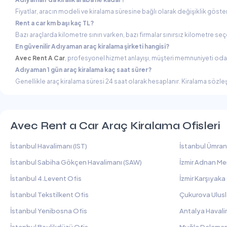
Fiyatlar, aracın modeli ve kiralama süresine bağlı olarak değişiklik göst
Rent a car km başı kaç TL?
Bazı araçlarda kilometre sınırı varken, bazı firmalar sınırsız kilometre 
En güvenilir Adıyaman araç kiralama şirketi hangisi?
Avec Rent A Car
, profesyonel hizmet anlayışı, müşteri memnuniyeti odaklı
Adıyaman 1 gün araç kiralama kaç saat sürer?
Genellikle araç kiralama süresi 24 saat olarak hesaplanır. Kiralama sözle
Avec Rent a Car Araç Kiralama Ofisleri
İstanbul Havalimanı (IST)
İstanbul Ümran
İstanbul Sabiha Gökçen Havalimanı (SAW)
İzmir Adnan Me
İstanbul 4.Levent Ofis
İzmir Karşıyaka
İstanbul Tekstilkent Ofis
Çukurova Ulusl
İstanbul Yenibosna Ofis
Antalya Havali