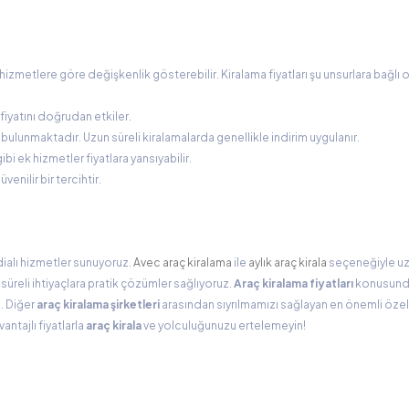
hizmetlere göre değişkenlik gösterebilir. Kiralama fiyatları şu unsurlara bağlı 
iyatını doğrudan etkiler.
kı bulunmaktadır. Uzun süreli kiralamalarda genellikle indirim uygulanır.
i ek hizmetler fiyatlara yansıyabilir.
üvenilir bir tercihtir.
alı hizmetler sunuyoruz.
Avec araç kiralama
ile
aylık araç kirala
seçeneğiyle uz
süreli ihtiyaçlara pratik çözümler sağlıyoruz.
Araç kiralama fiyatları
konusunda
. Diğer
araç kiralama şirketleri
arasından sıyrılmamızı sağlayan en önemli özell
antajlı fiyatlarla
araç kirala
ve yolculuğunuzu ertelemeyin!