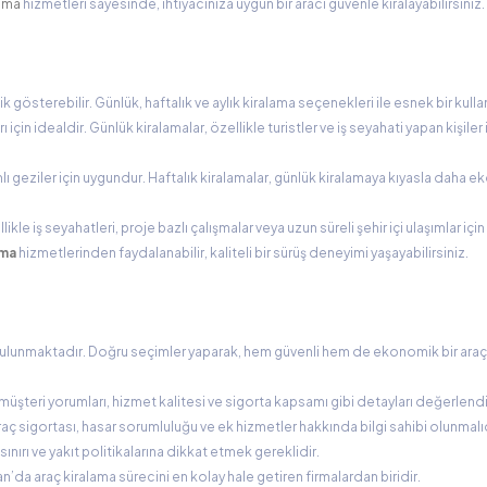
lama
hizmetleri sayesinde, ihtiyacınıza uygun bir aracı güvenle kiralayabilirsiniz.
 gösterebilir. Günlük, haftalık ve aylık kiralama seçenekleri ile esnek bir kulla
rı için idealdir. Günlük kiralamalar, özellikle turistler ve iş seyahati yapan kişiler 
ı geziler için uygundur. Haftalık kiralamalar, günlük kiralamaya kıyasla daha e
likle iş seyahatleri, proje bazlı çalışmalar veya uzun süreli şehir içi ulaşımlar için 
ama
hizmetlerinden faydalanabilir, kaliteli bir sürüş deneyimi yaşayabilirsiniz.
bulunmaktadır. Doğru seçimler yaparak, hem güvenli hem de ekonomik bir araç
müşteri yorumları, hizmet kalitesi ve sigorta kapsamı gibi detayları değerlendir
raç sigortası, hasar sorumluluğu ve ek hizmetler hakkında bilgi sahibi olunmalıd
ınırı ve yakıt politikalarına dikkat etmek gereklidir.
man’da araç kiralama sürecini en kolay hale getiren firmalardan biridir.