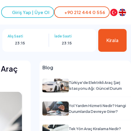
Giriş Yap | Üye Ol
+90 212 444 0 556
Alış Saati
İade Saati
Kirala
23:15
23:15
n Araç
Blog
Türkiye'de Elektrikli Araç Şarj
İstasyonu Ağı: Güncel Durum
Yol Yardım Hizmeti Nedir? Hangi
Durumlarda Devreye Girer?
Tek Yön Araç Kiralama Nedir?