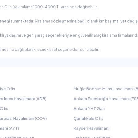
erir. Günlük kiralama 1000-4000 TL arasında değişebilir.
seçeneği sunmaktadır. Kiralama sözleşmesine bağlı olarak km başı maliyet değişe
 yaklaşımı ve geniş araç seçenekleriyle en güvenilir araç kiralama firmalarından
şmesine bağlı olarak, esnek saat seçenekleri sunulabilir.
iye Ofis
Muğla Bodrum Milas Havalimanı (B
nderes Havalimanı (ADB)
Ankara Esenboğa Havalimanı (ES
 Ofis
Ankara YHT Garı
ararası Havalimanı (COV)
Çanakkale Ofis
manı (AYT)
Kayseri Havalimanı