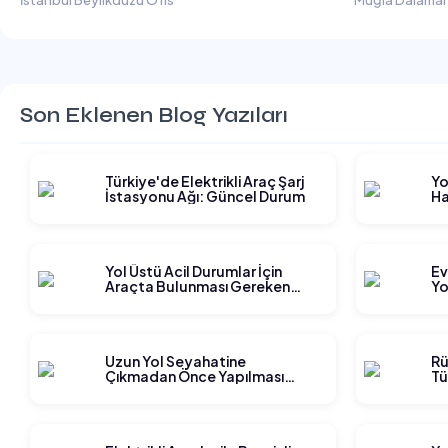
İstanbul Beylikdüzü Ofis
Muğla Dalaman
Son Eklenen Blog Yazıları
Türkiye'de Elektrikli Araç Şarj
Yo
İstasyonu Ağı: Güncel Durum
Ha
Gi
Yol Üstü Acil Durumlar İçin
Ev
Araçta Bulunması Gereken
Yo
Ekipmanlar
Ge
Uzun Yol Seyahatine
Rü
Çıkmadan Önce Yapılması
Tü
Gereken Planlama Adımları