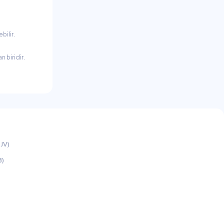
bilir.
 biridir.
JV)
B)