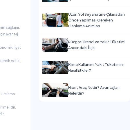
Uzun Yol Seyahatine Çıkmadan
Önce Yapılması Gereken
Planlama Adımları
nım sağlanır.
için avantaj
Rüzgar Direnci ve Yakıt Tüketimi
Arasındaki İlişki
konomik fiyat
tercih edilir.
Klima Kullanımı Yakıt Tüketimini
Nasıl Etkiler?
Hibrit Araç Nedir? Avantajları
Nelerdir?
 kiralama
ilmelidir.
ır.