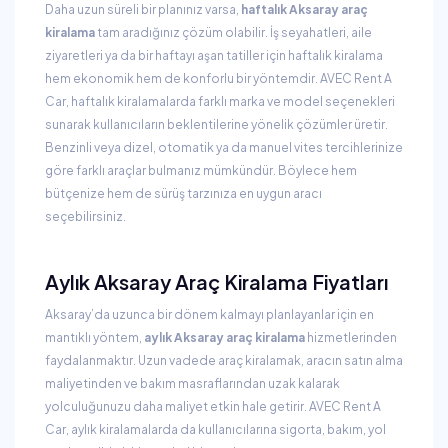
Daha uzun süreli bir planınız varsa,
haftalık Aksaray araç
kiralama
tam aradığınız çözüm olabilir. İş seyahatleri, aile
ziyaretleri ya da bir haftayı aşan tatiller için haftalık kiralama
hem ekonomik hem de konforlu bir yöntemdir. AVEC Rent A
Car, haftalık kiralamalarda farklı marka ve model seçenekleri
sunarak kullanıcıların beklentilerine yönelik çözümler üretir.
Benzinli veya dizel, otomatik ya da manuel vites tercihlerinize
göre farklı araçlar bulmanız mümkündür. Böylece hem
bütçenize hem de sürüş tarzınıza en uygun aracı
seçebilirsiniz.
Aylık Aksaray Araç Kiralama Fiyatları
Aksaray’da uzunca bir dönem kalmayı planlayanlar için en
mantıklı yöntem,
aylık Aksaray araç kiralama
hizmetlerinden
faydalanmaktır. Uzun vadede araç kiralamak, aracın satın alma
maliyetinden ve bakım masraflarından uzak kalarak
yolculuğunuzu daha maliyet etkin hale getirir. AVEC Rent A
Car, aylık kiralamalarda da kullanıcılarına sigorta, bakım, yol