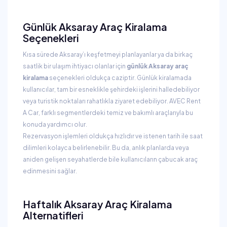
Günlük Aksaray Araç Kiralama
Seçenekleri
Kısa sürede Aksaray’ı keşfetmeyi planlayanlar ya da birkaç
saatlik bir ulaşım ihtiyacı olanlar için
günlük Aksaray araç
kiralama
seçenekleri oldukça caziptir. Günlük kiralamada
kullanıcılar, tam bir esneklikle şehirdeki işlerini halledebiliyor
veya turistik noktaları rahatlıkla ziyaret edebiliyor. AVEC Rent
A Car, farklı segmentlerdeki temiz ve bakımlı araçlarıyla bu
konuda yardımcı olur.
Rezervasyon işlemleri oldukça hızlıdır ve istenen tarih ile saat
dilimleri kolayca belirlenebilir. Bu da, anlık planlarda veya
aniden gelişen seyahatlerde bile kullanıcıların çabucak araç
edinmesini sağlar.
Haftalık Aksaray Araç Kiralama
Alternatifleri