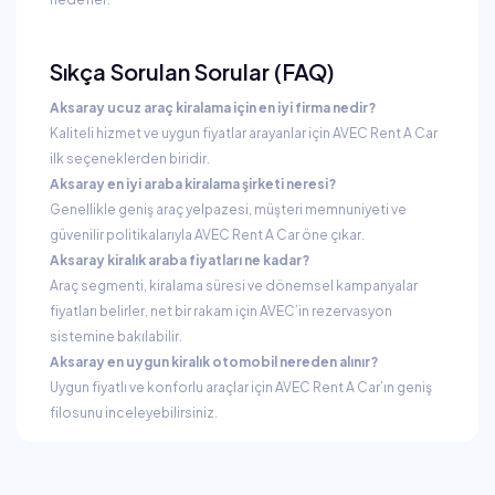
Sıkça Sorulan Sorular (FAQ)
Aksaray ucuz araç kiralama için en iyi firma nedir?
Kaliteli hizmet ve uygun fiyatlar arayanlar için AVEC Rent A Car
ilk seçeneklerden biridir.
Aksaray en iyi araba kiralama şirketi neresi?
Genellikle geniş araç yelpazesi, müşteri memnuniyeti ve
güvenilir politikalarıyla AVEC Rent A Car öne çıkar.
Aksaray kiralık araba fiyatları ne kadar?
Araç segmenti, kiralama süresi ve dönemsel kampanyalar
fiyatları belirler, net bir rakam için AVEC’in rezervasyon
sistemine bakılabilir.
Aksaray en uygun kiralık otomobil nereden alınır?
Uygun fiyatlı ve konforlu araçlar için AVEC Rent A Car’ın geniş
filosunu inceleyebilirsiniz.