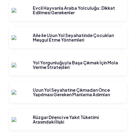
Evcil Hayvanla Araba Yolculuğu: Dikkat
Edilmesi Gerekenler
Aile ile Uzun Yol Seyahatinde Çocukları
Meşgul Etme Yöntemleri
Yol Yorgunluğuyla Başa Çıkmak İçin Mola
Verme Stratejileri
Uzun Yol Seyahatine Çıkmadan Önce
Yapılması Gereken Planlama Adımları
Rüzgar Direnci ve Yakıt Tüketimi
Arasındaki İlişki