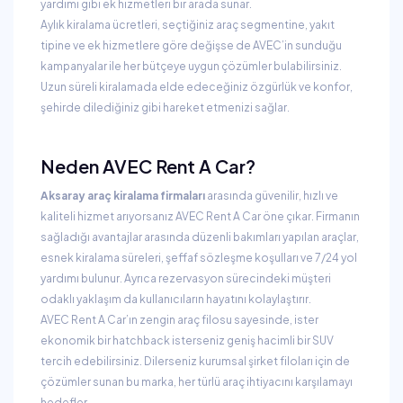
yardımı gibi ek hizmetleri bir arada sunar.
Aylık kiralama ücretleri, seçtiğiniz araç segmentine, yakıt
tipine ve ek hizmetlere göre değişse de AVEC’in sunduğu
kampanyalar ile her bütçeye uygun çözümler bulabilirsiniz.
Uzun süreli kiralamada elde edeceğiniz özgürlük ve konfor,
şehirde dilediğiniz gibi hareket etmenizi sağlar.
Neden AVEC Rent A Car?
Aksaray araç kiralama firmaları
arasında güvenilir, hızlı ve
kaliteli hizmet arıyorsanız AVEC Rent A Car öne çıkar. Firmanın
sağladığı avantajlar arasında düzenli bakımları yapılan araçlar,
esnek kiralama süreleri, şeffaf sözleşme koşulları ve 7/24 yol
yardımı bulunur. Ayrıca rezervasyon sürecindeki müşteri
odaklı yaklaşım da kullanıcıların hayatını kolaylaştırır.
AVEC Rent A Car’ın zengin araç filosu sayesinde, ister
ekonomik bir hatchback isterseniz geniş hacimli bir SUV
tercih edebilirsiniz. Dilerseniz kurumsal şirket filoları için de
çözümler sunan bu marka, her türlü araç ihtiyacını karşılamayı
hedefler.