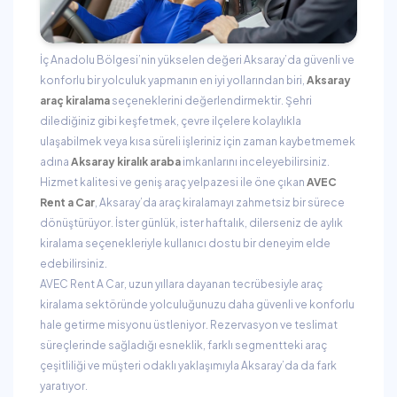
İç Anadolu Bölgesi’nin yükselen değeri Aksaray’da güvenli ve
konforlu bir yolculuk yapmanın en iyi yollarından biri,
Aksaray
araç kiralama
seçeneklerini değerlendirmektir. Şehri
dilediğiniz gibi keşfetmek, çevre ilçelere kolaylıkla
ulaşabilmek veya kısa süreli işleriniz için zaman kaybetmemek
adına
Aksaray kiralık araba
imkanlarını inceleyebilirsiniz.
Hizmet kalitesi ve geniş araç yelpazesi ile öne çıkan
AVEC
Rent a Car
, Aksaray’da araç kiralamayı zahmetsiz bir sürece
dönüştürüyor. İster günlük, ister haftalık, dilerseniz de aylık
kiralama seçenekleriyle kullanıcı dostu bir deneyim elde
edebilirsiniz.
AVEC Rent A Car, uzun yıllara dayanan tecrübesiyle araç
kiralama sektöründe yolculuğunuzu daha güvenli ve konforlu
hale getirme misyonu üstleniyor. Rezervasyon ve teslimat
süreçlerinde sağladığı esneklik, farklı segmentteki araç
çeşitliliği ve müşteri odaklı yaklaşımıyla Aksaray’da da fark
yaratıyor.