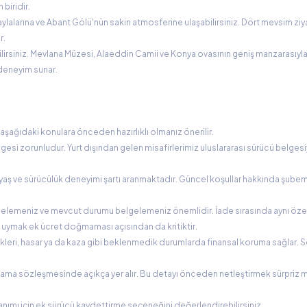
 biridir.
ylalarına ve Abant Gölü'nün sakin atmosferine ulaşabilirsiniz. Dört mevsim ziy
r.
ilirsiniz. Mevlana Müzesi, Alaeddin Camii ve Konya ovasının geniş manzarasıyl
r deneyim sunar.
aşağıdaki konulara önceden hazırlıklı olmanız önerilir.
lgesi zorunludur. Yurt dışından gelen misafirlerimiz uluslararası sürücü belges
ri yaş ve sürücülük deneyimi şartı aranmaktadır. Güncel koşullar hakkında şube
 incelemeniz ve mevcut durumu belgelemeniz önemlidir. İade sırasında aynı öze
e uymak ek ücret doğmaması açısından da kritiktir.
leri, hasar ya da kaza gibi beklenmedik durumlarda finansal koruma sağlar. S
.
iralama sözleşmesinde açıkça yer alır. Bu detayı önceden netleştirmek sürpriz m
anımı için ek sürücü kaydettirme seçeneğini değerlendirebilirsiniz.