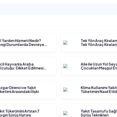
l Yardım Hizmeti Nedir?
Tek Yön Araç Kirala
ngi Durumlarda Devreye
Tek Yön Araç Kiralam
rer?
İşler?
cil Hayvanla Araba
Aile ile Uzun Yol Se
lculuğu: Dikkat Edilmesi
Çocukları Meşgul E
rekenler
Yöntemleri
zgar Direnci ve Yakıt
Klima Kullanımı Yakı
ketimi Arasındaki İlişki
Tüketimini Nasıl Etki
kıt Tüketimini Artıran 7
Yakıt Tasarrufu Sağ
ygın Sürüş Hatası
Sürüş Teknikleri