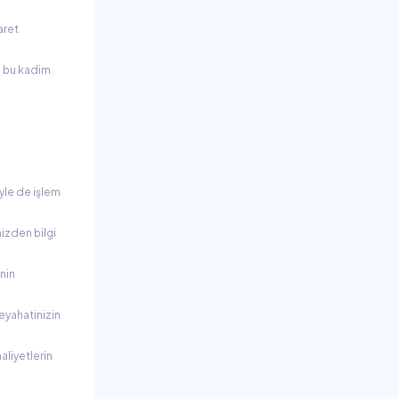
aret
a bu kadim
iyle de işlem
mizden bilgi
nin
eyahatinizin
aliyetlerin