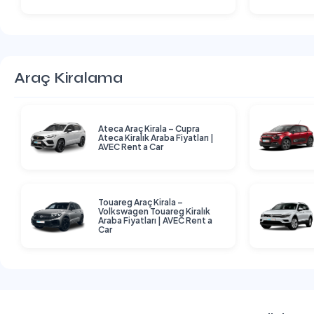
Karşılaştırması
Araç Kiralama
Ateca Araç Kirala – Cupra
Ateca Kiralık Araba Fiyatları |
AVEC Rent a Car
Touareg Araç Kirala –
Volkswagen Touareg Kiralık
Araba Fiyatları | AVEC Rent a
Car