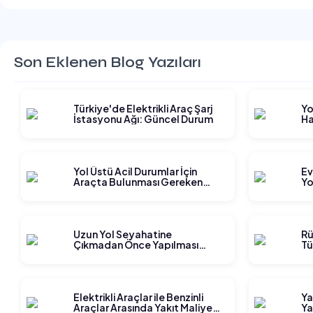
Son Eklenen Blog Yazıları
Türkiye'de Elektrikli Araç Şarj
Yo
İstasyonu Ağı: Güncel Durum
Ha
Gi
Yol Üstü Acil Durumlar İçin
Ev
Araçta Bulunması Gereken
Yo
Ekipmanlar
Ge
Uzun Yol Seyahatine
Rü
Çıkmadan Önce Yapılması
Tü
Gereken Planlama Adımları
Elektrikli Araçlar ile Benzinli
Ya
Araçlar Arasında Yakıt Maliyeti
Ya