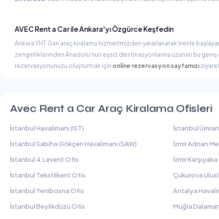
AVEC Rent a Car ile Ankara'yı Özgürce Keşfedin
Ankara YHT Garı araç kiralama hizmetimizden yararlanarak trenle başlayan 
zenginliklerinden Anadolu'nun eşsiz destinasyonlarına uzanan bu geni
rezervasyonunuzu oluşturmak için
online rezervasyon sayfamızı
ziyaret
Avec Rent a Car Araç Kiralama Ofisleri
İstanbul Havalimanı (IST)
İstanbul Ümran
İstanbul Sabiha Gökçen Havalimanı (SAW)
İzmir Adnan Me
İstanbul 4.Levent Ofis
İzmir Karşıyaka
İstanbul Tekstilkent Ofis
Çukurova Ulusl
İstanbul Yenibosna Ofis
Antalya Havali
İstanbul Beylikdüzü Ofis
Muğla Dalaman