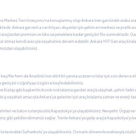
ra Merkez Tren İstasyonu'na konuşlanmış olup Ankara tren garı kiralık araba ara
dir. Ankara gar rent a car ihtiyacı duyanlar için şehrin en merkezi ve pratik ar
i araçlardan premium ve lüks seçeneklere kadar geniş bir filo sunmaktadır. Gar
ar atmaz kendi aracıyla seyahatine devam edebilir. Ankara YHT Garı araç kira
ızdan ulaşabilirsiniz.
şifler hem de Anadolu'nun dört bir yanına uzanan rotalar için son derece elve
 geniş bir coğrafyayı özgürce keşfedebilirsiniz.
 Kızılay gibi başkentin ikonik noktalarına gardan araçla ulaşmak, şehrin farklı 
e iş seyahati amacıyla Ankara'ya gelenler için araç kiralama zaman ve enerji ta
hirleri ve balon turlarıyla ünlü Kapadokya'ya ulaşabilirsiniz. Nevşehir, Ürgüp v
niz gibi şekillendirmenizi sağlar. Trenle Ankara'ya gelip araçla Kapadokya'yı 
tesindeki Safranbolu'ya ulaşabilirsiniz. Osmanlı dönemi konaklarıyla süslü ta