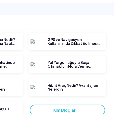
ma Nedir?
GPS ve Navigasyon
a Nasıl
Kullanımında Dikkat Edilmesi
Gerekenler
yahatinde
Yol Yorgunluğuyla Başa
tme
Çıkmak İçin Mola Verme
Stratejileri
t
Hibrit Araç Nedir? Avantajları
ler?
Nelerdir?
layan
Tüm Bloglar