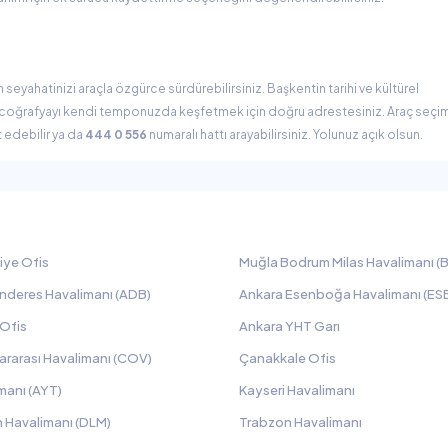
seyahatinizi araçla özgürce sürdürebilirsiniz. Başkentin tarihi ve kültürel
ş coğrafyayı kendi temponuzda keşfetmek için doğru adrestesiniz. Araç seçi
 edebilir ya da
444 0 556
numaralı hattı arayabilirsiniz. Yolunuz açık olsun.
iye Ofis
Muğla Bodrum Milas Havalimanı (B
nderes Havalimanı (ADB)
Ankara Esenboğa Havalimanı (ES
 Ofis
Ankara YHT Garı
ararası Havalimanı (COV)
Çanakkale Ofis
manı (AYT)
Kayseri Havalimanı
 Havalimanı (DLM)
Trabzon Havalimanı