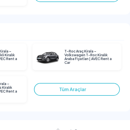
Kirala –
T-Roc Araç Kirala –
li Kiralık
Volkswagen T-Roc Kiralık
AVEC Rent a
Araba Fiyatları | AVEC Rent a
Car
rala –
 Kiralık
Tüm Araçlar
AVEC Rent a