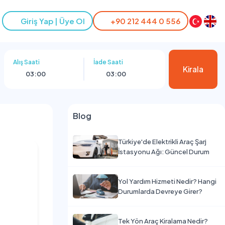
Giriş Yap | Üye Ol
+90 212 444 0 556
Alış Saati
İade Saati
Kirala
03:00
03:00
Blog
Türkiye'de Elektrikli Araç Şarj
İstasyonu Ağı: Güncel Durum
Yol Yardım Hizmeti Nedir? Hangi
Durumlarda Devreye Girer?
Tek Yön Araç Kiralama Nedir?