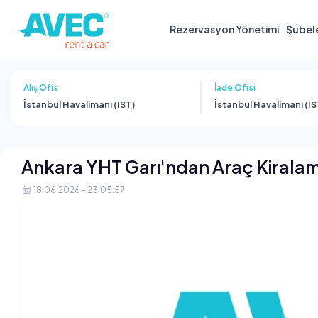
Rezervasyon Yönetimi
Şubel
Alış Ofis
İade Ofisi
İstanbul Havalimanı (IST)
İstanbul Havalimanı (IS
Ankara YHT Garı'ndan Araç Kiralam
18.06.2026 - 23:05:57