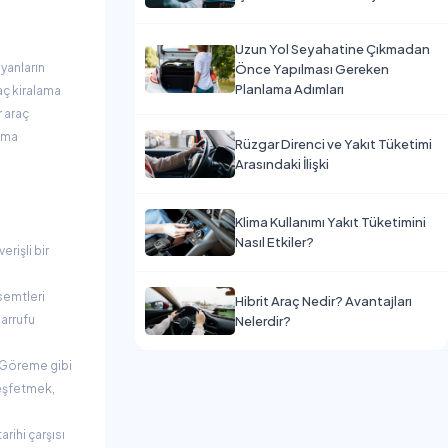
Uzun Yol Seyahatine Çıkmadan
yanların
Önce Yapılması Gereken
Planlama Adımları
aç kiralama
 araç
lama
Rüzgar Direnci ve Yakıt Tüketimi
Arasındaki İlişki
Klima Kullanımı Yakıt Tüketimini
Nasıl Etkiler?
rişli bir
semtleri
Hibrit Araç Nedir? Avantajları
sarrufu
Nelerdir?
e Göreme gibi
keşfetmek,
rihi çarşısı