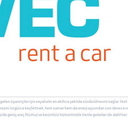
en ziyaretçiler için seyahatin en akıllıca şekilde sürdürülmesini sağlar. Hızlı 
 çevresini özgürce keşfetmek, hem zaman hem de enerji açısından son derece ver
de geniş araç filomuz ve kesintisiz hizmetimizle trenle gelenler de dahil her 