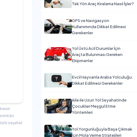
Tek Yön Araç Kiralama Nasıl İşler?
GPS ve Navigasyon
Kullanımında Dikkat Edilmesi
Gerekenler
Yol Üstü Acil Durumlar İçin
Araçta Bulunması Gereken
Ekipmanlar
Evcil Hayvanla Araba Yolculuğu:
Dikkat Edilmesi Gerekenler
Aile ile Uzun Yol Seyahatinde
Çocukları Meşgul Etme
trenin
Yöntemleri
imli bir
türlü seyahat
Yol Yorgunluğuyla Başa Çıkmak
İçin Mola Verme Stratejileri