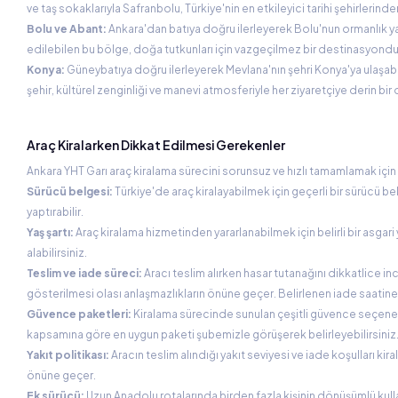
ve taş sokaklarıyla Safranbolu, Türkiye'nin en etkileyici tarihi şehirlerinden
Bolu ve Abant:
Ankara'dan batıya doğru ilerleyerek Bolu'nun ormanlık ya
edilebilen bu bölge, doğa tutkunları için vazgeçilmez bir destinasyondu
Konya:
Güneybatıya doğru ilerleyerek Mevlana'nın şehri Konya'ya ulaşab
şehir, kültürel zenginliği ve manevi atmosferiyle her ziyaretçiye derin bi
Araç Kiralarken Dikkat Edilmesi Gerekenler
Ankara YHT Garı araç kiralama sürecini sorunsuz ve hızlı tamamlamak için 
Sürücü belgesi:
Türkiye'de araç kiralayabilmek için geçerli bir sürücü be
yaptırabilir.
Yaş şartı:
Araç kiralama hizmetinden yararlanabilmek için belirli bir asga
alabilirsiniz.
Teslim ve iade süreci:
Aracı teslim alırken hasar tutanağını dikkatlice
gösterilmesi olası anlaşmazlıkların önüne geçer. Belirlenen iade saatin
Güvence paketleri:
Kiralama sürecinde sunulan çeşitli güvence seçenek
kapsamına göre en uygun paketi şubemizle görüşerek belirleyebilirsiniz
Yakıt politikası:
Aracın teslim alındığı yakıt seviyesi ve iade koşulları k
önüne geçer.
Ek sürücü:
Uzun Anadolu rotalarında birden fazla kişinin dönüşümlü kull