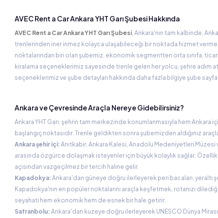
AVEC Rent a Car Ankara YHT Garı Şubesi Hakkında
AVEC Rent a Car Ankara YHT Garı Şubesi
, Ankara'nın tam kalbinde, Anka
trenlerinden iner inmez kolayca ulaşabileceği bir noktada hizmet vermekte
noktalarından biri olan şubemiz, ekonomik segmentten orta sınıfa, ticar
kiralama seçeneklerimiz sayesinde trenle gelen her yolcu, şehre adım at
seçeneklerimiz ve şube detayları hakkında daha fazla bilgiye şube sayfam
Ankara ve Çevresinde Araçla Nereye Gidebilirsiniz?
Ankara YHT Garı, şehrin tam merkezinde konumlanmasıyla hem Ankara içi ke
başlangıç noktasıdır. Trenle geldikten sonra şubemizden aldığınız araçla
Ankara şehir içi:
Anıtkabir, Ankara Kalesi, Anadolu Medeniyetleri Müzesi ve
arasında özgürce dolaşmak isteyenler için büyük kolaylık sağlar. Özellikl
açısından vazgeçilmez bir tercih haline gelir.
Kapadokya:
Ankara'dan güneye doğru ilerleyerek peri bacaları, yeraltı şe
Kapadokya'nın en popüler noktalarını araçla keşfetmek, rotanızı dilediği
seyahati hem ekonomik hem de esnek bir hale getirir.
Safranbolu:
Ankara'dan kuzeye doğru ilerleyerek UNESCO Dünya Mirası lis