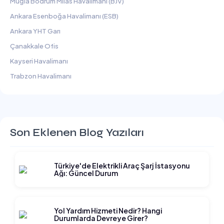
Muğla Bodrum Milas Havalimanı (BJV)
Ankara Esenboğa Havalimanı (ESB)
Ankara YHT Garı
Çanakkale Ofis
Kayseri Havalimanı
Trabzon Havalimanı
Son Eklenen Blog Yazıları
Türkiye'de Elektrikli Araç Şarj İstasyonu
Ağı: Güncel Durum
Yol Yardım Hizmeti Nedir? Hangi
Durumlarda Devreye Girer?