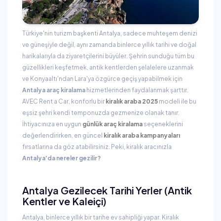
Türkiye'nin turizm başkenti Antalya, sadece muhteşem denizi
ve güneşiyle değil, aynı zamanda binlerce yıllık tarihi ve doğal
harikalarıyla da ziyaretçilerini büyüler. Şehrin sunduğu tüm bu
güzellikleri keşfetmek, antik kentlerden şelalelere uzanmak
ve Konyaaltı'ndan Lara'ya özgürce geçiş yapabilmek için
Antalya araç kiralama
hizmetlerinden faydalanmak şarttır.
AVEC Rent a Car, konforlu bir
kiralık araba 2025
modeli ile bu
eşsiz şehri kendi temponuzda gezmenize olanak tanır.
İhtiyacınıza en uygun
günlük araç kiralama
seçeneklerini
değerlendirirken, en güncel
kiralık araba kampanyaları
fırsatlarına da göz atabilirsiniz. Peki, kiralık aracınızla
Antalya'da nereler gezilir?
Antalya Gezilecek Tarihi Yerler (Antik
Kentler ve Kaleiçi)
Antalya, binlerce yıllık bir tarihe ev sahipliği yapar. Kiralık