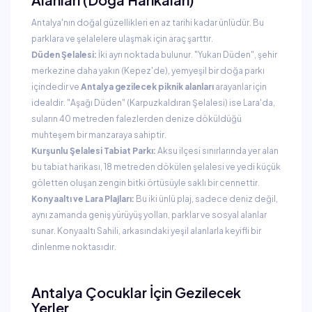
Antalya'nın doğal güzellikleri en az tarihi kadar ünlüdür. Bu
parklara ve şelalelere ulaşmak için araç şarttır.
Düden Şelalesi:
İki ayrı noktada bulunur. "Yukarı Düden", şehir
merkezine daha yakın (Kepez'de), yemyeşil bir doğa parkı
içindedir ve
Antalya gezilecek piknik alanları
arayanlar için
idealdir. "Aşağı Düden" (Karpuzkaldıran Şelalesi) ise Lara'da,
suların 40 metreden falezlerden denize döküldüğü
muhteşem bir manzaraya sahiptir.
Kurşunlu Şelalesi Tabiat Parkı:
Aksu ilçesi sınırlarında yer alan
bu tabiat harikası, 18 metreden dökülen şelalesi ve yedi küçük
göletten oluşan zengin bitki örtüsüyle saklı bir cennettir.
Konyaaltı ve Lara Plajları:
Bu iki ünlü plaj, sadece deniz değil,
aynı zamanda geniş yürüyüş yolları, parklar ve sosyal alanlar
sunar. Konyaaltı Sahili, arkasındaki yeşil alanlarla keyifli bir
dinlenme noktasıdır.
Antalya Çocuklar İçin Gezilecek
Yerler