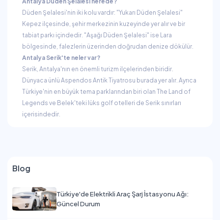
Antalya Düden Şelalesi nerede?
Düden Şelalesi'nin iki kolu vardır: "Yukarı Düden Şelalesi"
Kepez ilçesinde, şehir merkezinin kuzeyinde yer alır ve bir
tabiat parkı içindedir. "Aşağı Düden Şelalesi" ise Lara
bölgesinde, falezlerin üzerinden doğrudan denize dökülür.
Antalya Serik'te neler var?
Serik, Antalya'nın en önemli turizm ilçelerinden biridir.
Dünyaca ünlü Aspendos Antik Tiyatrosu burada yer alır. Ayrıca
Türkiye'nin en büyük tema parklarından biri olan The Land of
Legends ve Belek'teki lüks golf otelleri de Serik sınırları
içerisindedir.
Blog
Türkiye'de Elektrikli Araç Şarj İstasyonu Ağı:
Güncel Durum