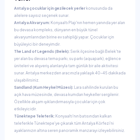
Antalya çocuklar için gezilecek yerler
konusunda da
ailelere sayısız seçenek sunar.
Antalya Akvaryum:
Konyaaltı Plajı'nın hemen yanında yer alan
bu devasa kompleks, dünyanın en büyük tünel
akvaryumlarından birine ev sahipliği yapar. Çocuklar için
büyüleyici bir deneyimdir.
The Land of Legends (Belek):
Serik ilçesine bağlı Belek'te
yer alan bu devasa tema parkı, su parkı (aquapark), eğlence
üniteleri ve alışveriş alanlarıyla tam günlük bir aile aktivitesi
sunar. Antalya merkezden aracınızla yaklaşık 40-45 dakikada
ulaşabilirsiniz.
Sandland (Kum Heykel Müzesi):
Lara sahilinde kurulan bu
açık hava müzesinde, devasa kumdan heykeller sergilenir.
Özellikle akşam ışıklandırmasıyla çocuklar için çok
etkileyicidir.
Tünektepe Teleferik:
Konyaaltı'nın batısından kalkan
teleferikle Tünektepe'ye çıkarak tüm Antalya Körfezi'ni
ayaklarınızın altına seren panoramik manzarayı izleyebilirsiniz.