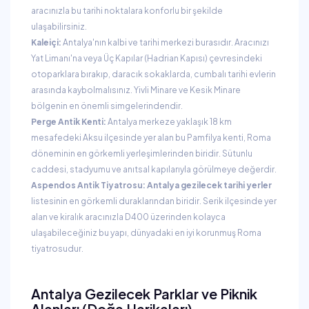
aracınızla bu tarihi noktalara konforlu bir şekilde
ulaşabilirsiniz.
Kaleiçi:
Antalya'nın kalbi ve tarihi merkezi burasıdır. Aracınızı
Yat Limanı'na veya Üç Kapılar (Hadrian Kapısı) çevresindeki
otoparklara bırakıp, daracık sokaklarda, cumbalı tarihi evlerin
arasında kaybolmalısınız. Yivli Minare ve Kesik Minare
bölgenin en önemli simgelerindendir.
Perge Antik Kenti:
Antalya merkeze yaklaşık 18 km
mesafedeki Aksu ilçesinde yer alan bu Pamfilya kenti, Roma
döneminin en görkemli yerleşimlerinden biridir. Sütunlu
caddesi, stadyumu ve anıtsal kapılarıyla görülmeye değerdir.
Aspendos Antik Tiyatrosu:
Antalya gezilecek tarihi yerler
listesinin en görkemli duraklarından biridir. Serik ilçesinde yer
alan ve kiralık aracınızla D400 üzerinden kolayca
ulaşabileceğiniz bu yapı, dünyadaki en iyi korunmuş Roma
tiyatrosudur.
Antalya Gezilecek Parklar ve Piknik
Alanları (Doğa Harikaları)