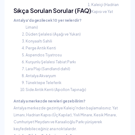
Kaleiçi (Hadrian
Sıkça Sorulan Sorular (FAQ)
Kapısı ve Yat
Antalya'da gezilecek 10 yer nelerdir?
Limanı)
Düden Şelalesi (Aşağı ve Yukarı)
Konyaaltı Sahili
Perge Antik Kenti
Aspendos Tiyatrosu
Kurşunlu Şelalesi Tabiat Parkı
Lara Plajı (Sandland dahil)
Antalya Akvaryum
Tünektepe Teleferik
Side Antik Kenti (Apollon Tapınağı)
Antalya merkezde nereleri gezebilirim?
Antalya merkezde gezintiye Kaleiçi'nden başlamalısınız. Yat
Limanı, Hadrian Kapısı (Üç Kapılar), Yivli Minare, Kesik Minare,
Cumhuriyet Meydanı ve Karaalioğlu Parkı yürüyerek
keşfedebileceğiniz ana noktalardır.