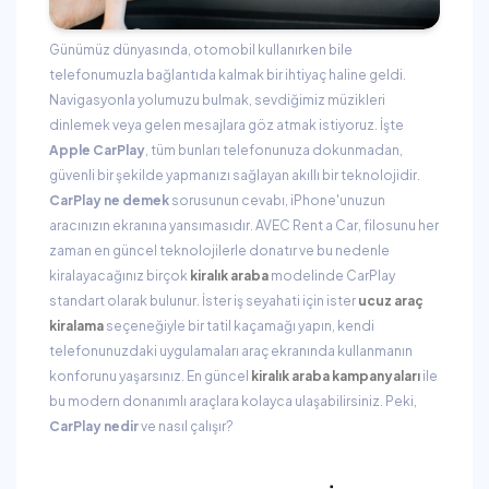
Günümüz dünyasında, otomobil kullanırken bile
telefonumuzla bağlantıda kalmak bir ihtiyaç haline geldi.
Navigasyonla yolumuzu bulmak, sevdiğimiz müzikleri
dinlemek veya gelen mesajlara göz atmak istiyoruz. İşte
Apple CarPlay
, tüm bunları telefonunuza dokunmadan,
güvenli bir şekilde yapmanızı sağlayan akıllı bir teknolojidir.
CarPlay ne demek
sorusunun cevabı, iPhone'unuzun
aracınızın ekranına yansımasıdır. AVEC Rent a Car, filosunu her
zaman en güncel teknolojilerle donatır ve bu nedenle
kiralayacağınız birçok
kiralık araba
modelinde CarPlay
standart olarak bulunur. İster iş seyahati için ister
ucuz araç
kiralama
seçeneğiyle bir tatil kaçamağı yapın, kendi
telefonunuzdaki uygulamaları araç ekranında kullanmanın
konforunu yaşarsınız. En güncel
kiralık araba kampanyaları
ile
bu modern donanımlı araçlara kolayca ulaşabilirsiniz. Peki,
CarPlay nedir
ve nasıl çalışır?