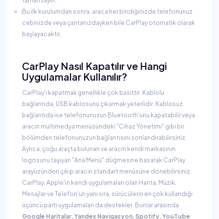
tamamlayın.
Bu ilk kurulumdan sonra, araca her bindiğinizde telefonunuz
cebinizde veya çantanızdayken bile CarPlay otomatik olarak
başlayacaktır.
CarPlay Nasıl Kapatılır ve Hangi
Uygulamalar Kullanılır?
CarPlay'i kapatmak genellikle çok basittir. Kablolu
bağlantıda, USB kablosunu çıkarmak yeterlidir. Kablosuz
bağlantıda ise telefonunuzun Bluetooth'unu kapatabilir veya
aracın multimedya menüsündeki "Cihaz Yönetimi" gibi bir
bölümden telefonunuzun bağlantısını sonlandırabilirsiniz.
Ayrıca, çoğu araçta bulunan ve aracın kendi markasının
logosunu taşıyan "Ana Menü" düğmesine basarak CarPlay
arayüzünden çıkıp aracın standart menüsüne dönebilirsiniz.
CarPlay, Apple'ın kendi uygulamaları olan Harita, Müzik,
Mesajlar ve Telefon'un yanı sıra, sürücülerin en çok kullandığı
üçüncü parti uygulamaları da destekler. Bunlar arasında
Google Haritalar, Yandex Navigasyon, Spotify, YouTube