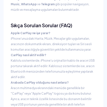
Music, WhatsApp
ve
Telegram
gibi popüler navigasyon,
müzik ve mesajlaşma uygulamaları bulunmaktadır.
Sıkça Sorulan Sorular (FAQ)
Apple CarPlay ne işe yarar?
iPhone'unuzdaki Harita, Müzik, Mesajlar gibi uygulamaları,
aracınızın dokunmatik ekranı, direksiyon tuşları ve Siri sesli
komutları aracılığıyla güvenli bir şekilde kullanmanıza yarar.
CarPlay nasıl aktif edilir?
Kablolu sistemlerde, iPhone'u orijinal bir kablo ile aracın USB
portuna takarak aktif edilir. Kablosuz sistemlerde ise, aracın
Bluetooth menüsünden telefonunuzla eşleştirme yapılarak
aktif edilir.
Arabada CarPlay olduğunu nasıl anlarız?
Aracın multimedya ekranındaki menüde genellikle bir
"CarPlay" veya "Apple CarPlay" logosu ya da ikonu bulunur.
Ayrıca, aracın teknik özellik listesinde bu donanım belirtilir
veya USB portunun yanında genellikle bir akıllı telefon