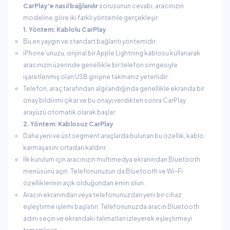
CarPlay'e nasıl bağlanılır
sorusunun cevabı, aracınızın
modeline göre iki farklı yöntemle gerçekleşir.
1. Yöntem: Kablolu CarPlay
Bu en yaygın ve standart bağlantı yöntemidir.
iPhone'unuzu, orijinal bir Apple Lightning kablosu kullanarak
aracınızın üzerinde genellikle bir telefon simgesiyle
işaretlenmiş olan USB girişine takmanız yeterlidir.
Telefon, araç tarafından algılandığında genellikle ekranda bir
onay bildirimi çıkar ve bu onayı verdikten sonra CarPlay
arayüzü otomatik olarak başlar.
2. Yöntem: Kablosuz CarPlay
Daha yeni ve üst segment araçlarda bulunan bu özellik, kablo
karmaşasını ortadan kaldırır.
İlk kurulum için aracınızın multimedya ekranından Bluetooth
menüsünü açın. Telefonunuzun da Bluetooth ve Wi-Fi
özelliklerinin açık olduğundan emin olun.
Aracın ekranından veya telefonunuzdan yeni bir cihaz
eşleştirme işlemi başlatın. Telefonunuzda aracın Bluetooth
adını seçin ve ekrandaki talimatları izleyerek eşleştirmeyi