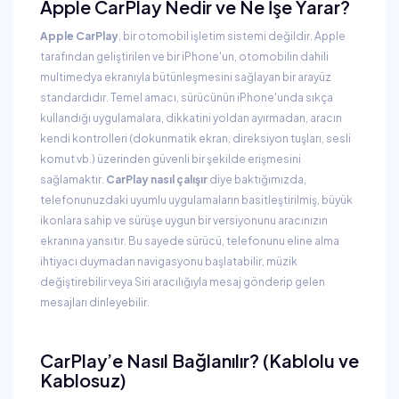
Apple CarPlay Nedir ve Ne İşe Yarar?
Apple CarPlay
, bir otomobil işletim sistemi değildir. Apple
tarafından geliştirilen ve bir iPhone'un, otomobilin dahili
multimedya ekranıyla bütünleşmesini sağlayan bir arayüz
standardıdır. Temel amacı, sürücünün iPhone'unda sıkça
kullandığı uygulamalara, dikkatini yoldan ayırmadan, aracın
kendi kontrolleri (dokunmatik ekran, direksiyon tuşları, sesli
komut vb.) üzerinden güvenli bir şekilde erişmesini
sağlamaktır.
CarPlay nasıl çalışır
diye baktığımızda,
telefonunuzdaki uyumlu uygulamaların basitleştirilmiş, büyük
ikonlara sahip ve sürüşe uygun bir versiyonunu aracınızın
ekranına yansıtır. Bu sayede sürücü, telefonunu eline alma
ihtiyacı duymadan navigasyonu başlatabilir, müzik
değiştirebilir veya Siri aracılığıyla mesaj gönderip gelen
mesajları dinleyebilir.
CarPlay’e Nasıl Bağlanılır? (Kablolu ve
Kablosuz)