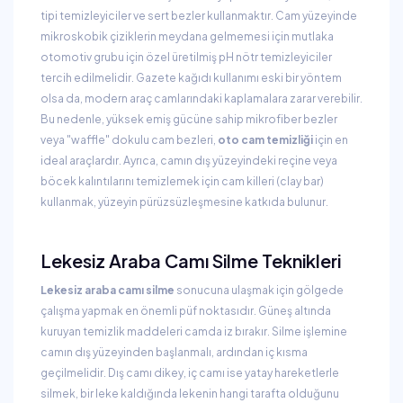
tipi temizleyiciler ve sert bezler kullanmaktır. Cam yüzeyinde
mikroskobik çiziklerin meydana gelmemesi için mutlaka
otomotiv grubu için özel üretilmiş pH nötr temizleyiciler
tercih edilmelidir. Gazete kağıdı kullanımı eski bir yöntem
olsa da, modern araç camlarındaki kaplamalara zarar verebilir.
Bu nedenle, yüksek emiş gücüne sahip mikrofiber bezler
veya "waffle" dokulu cam bezleri,
oto cam temizliği
için en
ideal araçlardır. Ayrıca, camın dış yüzeyindeki reçine veya
böcek kalıntılarını temizlemek için cam killeri (clay bar)
kullanmak, yüzeyin pürüzsüzleşmesine katkıda bulunur.
Lekesiz Araba Camı Silme Teknikleri
Lekesiz araba camı silme
sonucuna ulaşmak için gölgede
çalışma yapmak en önemli püf noktasıdır. Güneş altında
kuruyan temizlik maddeleri camda iz bırakır. Silme işlemine
camın dış yüzeyinden başlanmalı, ardından iç kısma
geçilmelidir. Dış camı dikey, iç camı ise yatay hareketlerle
silmek, bir leke kaldığında lekenin hangi tarafta olduğunu