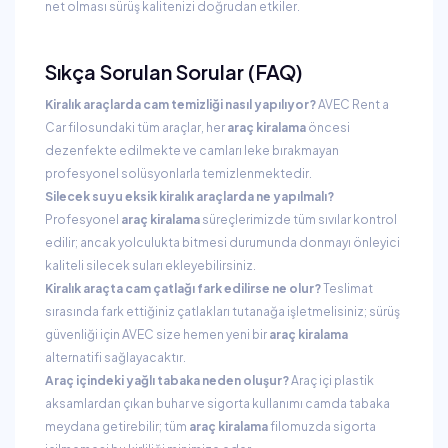
net olması sürüş kalitenizi doğrudan etkiler.
Sıkça Sorulan Sorular (FAQ)
Kiralık araçlarda cam temizliği nasıl yapılıyor?
AVEC Rent a
Car filosundaki tüm araçlar, her
araç kiralama
öncesi
dezenfekte edilmekte ve camları leke bırakmayan
profesyonel solüsyonlarla temizlenmektedir.
Silecek suyu eksik kiralık araçlarda ne yapılmalı?
Profesyonel
araç kiralama
süreçlerimizde tüm sıvılar kontrol
edilir; ancak yolculukta bitmesi durumunda donmayı önleyici
kaliteli silecek suları ekleyebilirsiniz.
Kiralık araçta cam çatlağı fark edilirse ne olur?
Teslimat
sırasında fark ettiğiniz çatlakları tutanağa işletmelisiniz; sürüş
güvenliği için AVEC size hemen yeni bir
araç kiralama
alternatifi sağlayacaktır.
Araç içindeki yağlı tabaka neden oluşur?
Araç içi plastik
aksamlardan çıkan buhar ve sigorta kullanımı camda tabaka
meydana getirebilir; tüm
araç kiralama
filomuzda sigorta