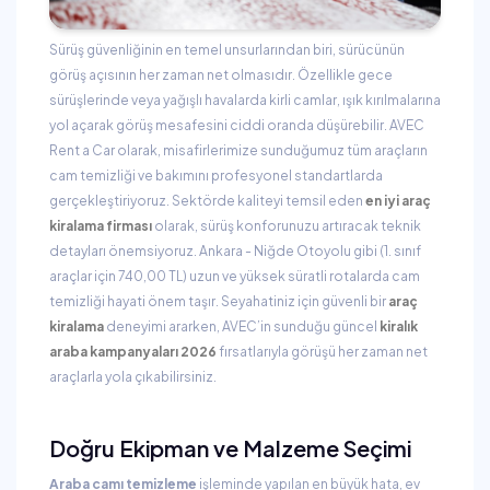
Sürüş güvenliğinin en temel unsurlarından biri, sürücünün
görüş açısının her zaman net olmasıdır. Özellikle gece
sürüşlerinde veya yağışlı havalarda kirli camlar, ışık kırılmalarına
yol açarak görüş mesafesini ciddi oranda düşürebilir. AVEC
Rent a Car olarak, misafirlerimize sunduğumuz tüm araçların
cam temizliği ve bakımını profesyonel standartlarda
gerçekleştiriyoruz. Sektörde kaliteyi temsil eden
en iyi araç
kiralama firması
olarak, sürüş konforunuzu artıracak teknik
detayları önemsiyoruz. Ankara - Niğde Otoyolu gibi (1. sınıf
araçlar için 740,00 TL) uzun ve yüksek süratli rotalarda cam
temizliği hayati önem taşır. Seyahatiniz için güvenli bir
araç
kiralama
deneyimi ararken, AVEC’in sunduğu güncel
kiralık
araba kampanyaları 2026
fırsatlarıyla görüşü her zaman net
araçlarla yola çıkabilirsiniz.
Doğru Ekipman ve Malzeme Seçimi
Araba camı temizleme
işleminde yapılan en büyük hata, ev