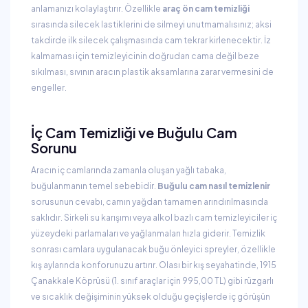
anlamanızı kolaylaştırır. Özellikle
araç ön cam temizliği
sırasında silecek lastiklerini de silmeyi unutmamalısınız; aksi
takdirde ilk silecek çalışmasında cam tekrar kirlenecektir. İz
kalmaması için temizleyicinin doğrudan cama değil beze
sıkılması, sıvının aracın plastik aksamlarına zarar vermesini de
engeller.
İç Cam Temizliği ve Buğulu Cam
Sorunu
Aracın iç camlarında zamanla oluşan yağlı tabaka,
buğulanmanın temel sebebidir.
Buğulu cam nasıl temizlenir
sorusunun cevabı, camın yağdan tamamen arındırılmasında
saklıdır. Sirkeli su karışımı veya alkol bazlı cam temizleyiciler iç
yüzeydeki parlamaları ve yağlanmaları hızla giderir. Temizlik
sonrası camlara uygulanacak buğu önleyici spreyler, özellikle
kış aylarında konforunuzu artırır. Olası bir kış seyahatinde, 1915
Çanakkale Köprüsü (1. sınıf araçlar için 995,00 TL) gibi rüzgarlı
ve sıcaklık değişiminin yüksek olduğu geçişlerde iç görüşün