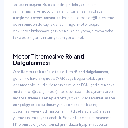
kalitesini düşürür. Bu da silindir içindeki yakıtın tam
yanmamasına ve motorun sarsıntılı çalışmasına yol açar.
Ateşleme sistemi arızası
, sadece bujilerden değil, ateşleme
bobinlerinden de kaynaklanabilir. Eğer motor düşük
devirlerde hızlanmaya çalışırken silkeleniyorsa, bir veya daha
fazla bobin görevini tam yapamıyor demektir.
Motor Titremesi ve Rölanti
Dalgalanması
Özellikle durkalk trafikte fark edilen
rölanti dalgalanması
,
genellikle hava akışmetre (MAF) veya boğaz kelebeğinin
kirlenmesiyle ilgilidir. Motorun beyni olan ECU, içeri giren hava
miktarını doğru ölçemediğinde devir saatinde oynamalar ve
motor titremesi sebepleri
ortaya çıkar. Eğer
sabahları araba
zor çalışıyor
ise bu durum yakıt pompasının basınç
düşürmesi veya kızdırma bujilerinin (dizel araçlarda) işlevini
yitirmesinden kaynaklanabilir. Benzinli araç bakımı sırasında
filtrelerin ve enjektör temizliğinin düzenli yapılması, bu tür