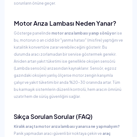
sorunların önüne geçer.
Motor Arıza Lambası Neden Yanar?
Gösterge panelinde
motor arıza lambası yanıp sönüyor
ise
bu, motorun o an ciddi bir "yanma hatası" (misfire) yaptığını ve
katalitik konvertöre zarar verebileceğini gösterir. Bu
durumda aracı zorlamadan bir servise göstermek gerekir.
Aniden artan yakıt tüketimi ise genellikle oksijen sensörü
(Lambda sensörü) arızasından kaynaklanır. Sensör, egzoz
gazındaki oksijeni yanlış ölçerse motor zengin karışımla
çalışır ve yakıt tüketimi bir anda %20-30 oranında artar. Tüm
bu karmaşık sistemlerin düzenli kontrolü, hem aracın ömrünü
uzatır hem de sürüş güvenliğini sağlar.
Sıkça Sorulan Sorular (FAQ)
Kiralık araçta motor arıza lambası yanarsa ne yapmalıyım?
Panik yapmadan aracı güvenli bir noktaya çekin ve
araç