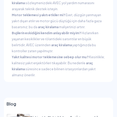
kiralama
sözleşmenizdeki AVEC yol yardım numarasını
arayarak teknik destek isteyin.
Motor teklemesi yakıtı etkiler mi?
Evet, düzgün yanmayan
yakıt dışarı atılır ve motor gücü düştüğü için daha fazla gaza
basarsınız; bu da
araç kiralama
maliyetinizi artırır.
Bujilerin eskidiğini kendim anlayabilir miyim?
Hızlanırken
yaşanan kesiklikler ve rölantideki sarsıntılar en büyük
belirtidir; AVEC üzerinden
araç kiralama
yaptığınızda bu
kontroller zaten yapılmıştır.
Yakıt kalitesi motor teklemesine sebep olur mu?
Kesinlikle;
kalitesiz yakıt enjektörleri tıkayabilir. Bu nedenle
araç
kiralama
süresince sadece bilinen istasyonlardan yakıt
almanız önerilir.
Blog