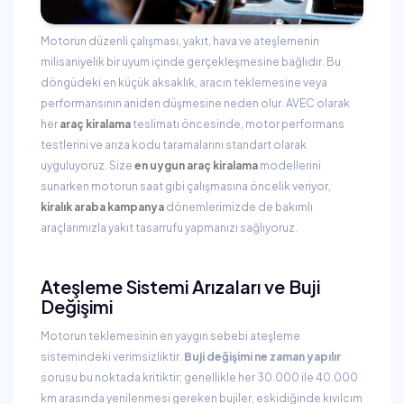
Motorun düzenli çalışması, yakıt, hava ve ateşlemenin
milisaniyelik bir uyum içinde gerçekleşmesine bağlıdır. Bu
döngüdeki en küçük aksaklık, aracın teklemesine veya
performansının aniden düşmesine neden olur. AVEC olarak
her
araç kiralama
teslimatı öncesinde, motor performans
testlerini ve arıza kodu taramalarını standart olarak
uyguluyoruz. Size
en uygun araç kiralama
modellerini
sunarken motorun saat gibi çalışmasına öncelik veriyor,
kiralık araba kampanya
dönemlerimizde de bakımlı
araçlarımızla yakıt tasarrufu yapmanızı sağlıyoruz.
Ateşleme Sistemi Arızaları ve Buji
Değişimi
Motorun teklemesinin en yaygın sebebi ateşleme
sistemindeki verimsizliktir.
Buji değişimi ne zaman yapılır
sorusu bu noktada kritiktir; genellikle her 30.000 ile 40.000
km arasında yenilenmesi gereken bujiler, eskidiğinde kıvılcım