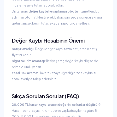
incelemesiyle tutarı rapora bağlar.
Dijital
araç değer kaybı hesaplama robotu
hizmetleri, bu
adımları otomatikleştirerek birkaç saniyede sonucu ekrana
getirir; ancak kesin tutar, eksper raporunda netleşir.
Değer Kaybı Hesabının Önemi
Satış Pazarlığı:
Doğru değer kaybı tazminatı, aracın satış
fiyatını korur.
Sigorta Prim Avantajı:
İleri yaş araç değer kaybı düşse de
prime olumlu yansır.
Yasal Hak Arama:
Haksız kazaya uğradığınızda kaybınızı
somut veriyle talep edersiniz.
Sıkça Sorulan Sorular (FAQ)
20.000 TL hasar kaydı aracın değerini ne kadar düşürür?
Hasarlı panel sayısı, kilometre ve yaş katsayılarına göre 5
000–12 000 TL arası kayıp söz konusu olabilir.