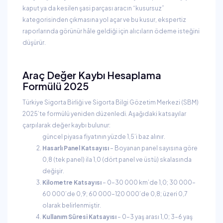
kaput ya da kesilen şasi parçası aracın “kusursuz”
kategorisinden çıkmasına yol açar ve bu kusur, ekspertiz
raporlarında görünür hâle geldiği için alıcıların ödeme isteğini
düşürür.
Araç Değer Kaybı Hesaplama
Formülü 2025
Türkiye Sigorta Birliği ve Sigorta Bilgi Gözetim Merkezi (SBM)
2025’te formülü yeniden düzenledi. Aşağıdaki katsayılar
çarpılarak değer kaybı bulunur:
güncel piyasa fiyatının yüzde 1,5’i baz alınır.
Hasarlı Panel Katsayısı
– Boyanan panel sayısına göre
0,8 (tek panel) ila 1,0 (dört panel ve üstü) skalasında
değişir.
Kilometre Katsayısı
– 0–30 000 km’de 1,0; 30 000–
60 000’de 0,9; 60 000–120 000’de 0,8; üzeri 0,7
olarak belirlenmiştir.
Kullanım Süresi Katsayısı
– 0–3 yaş arası 1,0; 3–6 yaş