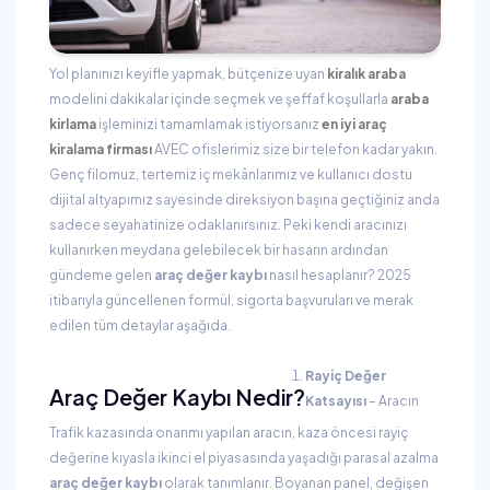
Yol planınızı keyifle yapmak, bütçenize uyan
kiralık araba
modelini dakikalar içinde seçmek ve şeffaf koşullarla
araba
kirlama
işleminizi tamamlamak istiyorsanız
en iyi araç
kiralama firması
AVEC ofislerimiz size bir telefon kadar yakın.
Genç filomuz, tertemiz iç mekânlarımız ve kullanıcı dostu
dijital altyapımız sayesinde direksiyon başına geçtiğiniz anda
sadece seyahatinize odaklanırsınız. Peki kendi aracınızı
kullanırken meydana gelebilecek bir hasarın ardından
gündeme gelen
araç değer kaybı
nasıl hesaplanır? 2025
itibarıyla güncellenen formül, sigorta başvuruları ve merak
edilen tüm detaylar aşağıda.
Rayiç Değer
Araç Değer Kaybı Nedir?
Katsayısı
– Aracın
Trafik kazasında onarımı yapılan aracın, kaza öncesi rayiç
değerine kıyasla ikinci el piyasasında yaşadığı parasal azalma
araç değer kaybı
olarak tanımlanır. Boyanan panel, değişen