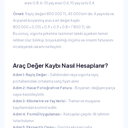
arası 0,8; 6–10 yaş arası 0,6; 10 yaş üstü 0,4.
Örnek
: Rayiç değeri 800 000 TL, 45 000 km’de, 4 yaşında ve
iki paneli boyanmış araca ait değer kaybı;
800 000 × 0,015 × 0,9 × 0,9 × 0,8 ≈ 7 800 TL’dir.
Bu sonuç, sigorta şirketine tazminat talebi açarken temel
rehber olur; bilirkişi, boya kalınlığı ölçümü ve onarım faturasını
inceleyerek rakamı netleştirir.
Araç Değer Kaybı Nasıl Hesaplanır?
Adım 1: Rayiç Değer
– Sahibinden veya sigorta rayiç
portallarındaki ortalama satış fiyatı alınır.
Adım 2: Hasar Fotoğrafı ve Fatura
– Boyanan, değişen parça
sayısı kesinleştirilir.
Adım 3: Kilometre ve Yaş Verisi
– Tramer ve muayene
kayıtlarından kontrol edilir.
Adım 4: Formül Uygulaması
– Katsayılar çarpılır, ilk tahmini
tutar bulunur.
Adım 5: Ekspertiz Onayı
– Sigorta eksperi saha