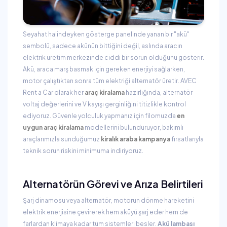
Seyahat halindeyken gösterge panelinde yanan bir "akü"
sembolü, sadece akünün bittiğini değil, aslında aracın
elektrik üretim merkezinde ciddi bir sorun olduğunu gösterir.
Akü, araca marş basmak için gereken enerjiyi sağlarken,
motor çalıştıktan sonra tüm elektriği alternatör üretir. AVEC
Rent a Car olarak her
araç kiralama
hazırlığında, alternatör
voltaj değerlerini ve V kayışı gerginliğini titizlikle kontrol
ediyoruz. Güvenle yolculuk yapmanız için filomuzda
en
uygun araç kiralama
modellerini bulunduruyor, bakımlı
araçlarımızla sunduğumuz
kiralık araba kampanya
fırsatlarıyla
teknik sorun riskini minimuma indiriyoruz.
Alternatörün Görevi ve Arıza Belirtileri
Şarj dinamosu veya alternatör, motorun dönme hareketini
elektrik enerjisine çevirerek hem aküyü şarj eder hem de
farlardan klimaya kadar tüm sistemleri besler.
Akü lambası