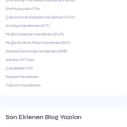
İzmir Adnan Menderes Havalimanı (ADB)
İzmir Karşıyaka Ofis
Çukurova Uluslararası Havalimanı (COV)
Antalya Havalimanı (AYT)
Muğla Dalaman Havalimanı (DLM)
Muğla Bodrum Milas Havalimanı (BJV)
Ankara Esenboğa Havalimanı (ESB)
Ankara YHT Garı
Çanakkale Ofis
Kayseri Havalimanı
Trabzon Havalimanı
Son Eklenen Blog Yazıları