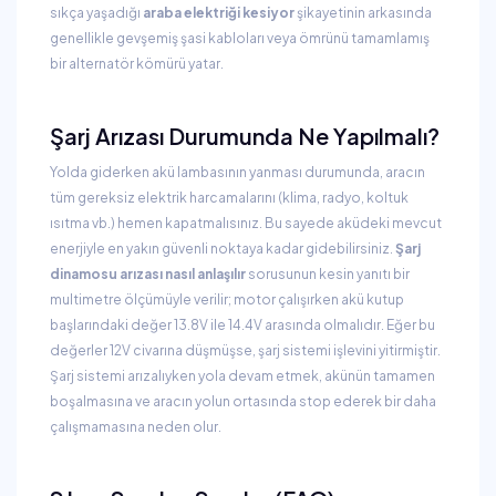
sıkça yaşadığı
araba elektriği kesiyor
şikayetinin arkasında
genellikle gevşemiş şasi kabloları veya ömrünü tamamlamış
bir alternatör kömürü yatar.
Şarj Arızası Durumunda Ne Yapılmalı?
Yolda giderken akü lambasının yanması durumunda, aracın
tüm gereksiz elektrik harcamalarını (klima, radyo, koltuk
ısıtma vb.) hemen kapatmalısınız. Bu sayede aküdeki mevcut
enerjiyle en yakın güvenli noktaya kadar gidebilirsiniz.
Şarj
dinamosu arızası nasıl anlaşılır
sorusunun kesin yanıtı bir
multimetre ölçümüyle verilir; motor çalışırken akü kutup
başlarındaki değer 13.8V ile 14.4V arasında olmalıdır. Eğer bu
değerler 12V civarına düşmüşse, şarj sistemi işlevini yitirmiştir.
Şarj sistemi arızalıyken yola devam etmek, akünün tamamen
boşalmasına ve aracın yolun ortasında stop ederek bir daha
çalışmamasına neden olur.