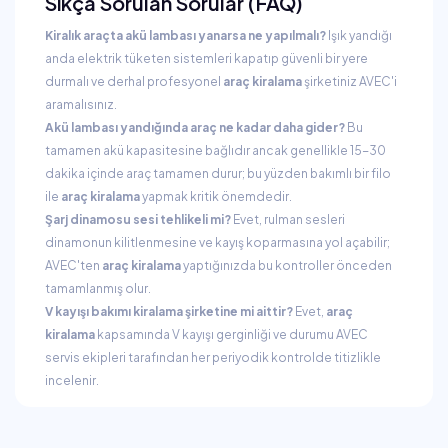
Sıkça Sorulan Sorular (FAQ)
Kiralık araçta akü lambası yanarsa ne yapılmalı?
Işık yandığı
anda elektrik tüketen sistemleri kapatıp güvenli bir yere
durmalı ve derhal profesyonel
araç kiralama
şirketiniz AVEC'i
aramalısınız.
Akü lambası yandığında araç ne kadar daha gider?
Bu
tamamen akü kapasitesine bağlıdır ancak genellikle 15-30
dakika içinde araç tamamen durur; bu yüzden bakımlı bir filo
ile
araç kiralama
yapmak kritik önemdedir.
Şarj dinamosu sesi tehlikeli mi?
Evet, rulman sesleri
dinamonun kilitlenmesine ve kayış koparmasına yol açabilir;
AVEC'ten
araç kiralama
yaptığınızda bu kontroller önceden
tamamlanmış olur.
V kayışı bakımı kiralama şirketine mi aittir?
Evet,
araç
kiralama
kapsamında V kayışı gerginliği ve durumu AVEC
servis ekipleri tarafından her periyodik kontrolde titizlikle
incelenir.