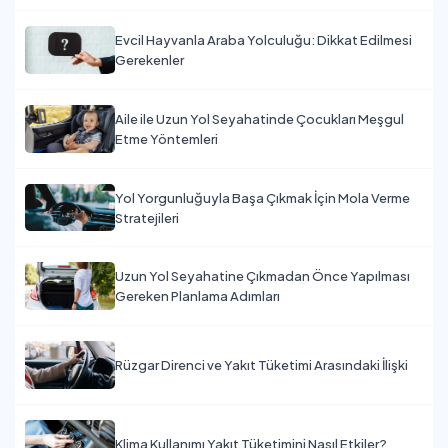
Evcil Hayvanla Araba Yolculuğu: Dikkat Edilmesi
Gerekenler
Aile ile Uzun Yol Seyahatinde Çocukları Meşgul
Etme Yöntemleri
Yol Yorgunluğuyla Başa Çıkmak İçin Mola Verme
Stratejileri
Uzun Yol Seyahatine Çıkmadan Önce Yapılması
Gereken Planlama Adımları
Rüzgar Direnci ve Yakıt Tüketimi Arasındaki İlişki
Klima Kullanımı Yakıt Tüketimini Nasıl Etkiler?