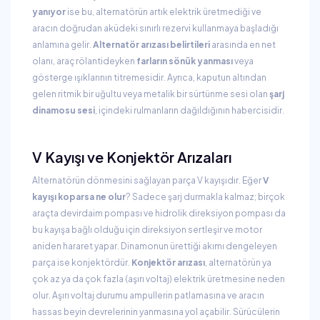
yanıyor
ise bu, alternatörün artık elektrik üretmediği ve
aracın doğrudan aküdeki sınırlı rezervi kullanmaya başladığı
anlamına gelir.
Alternatör arızası belirtileri
arasında en net
olanı, araç rölantideyken
farların sönük yanması
veya
gösterge ışıklarının titremesidir. Ayrıca, kaputun altından
gelen ritmik bir uğultu veya metalik bir sürtünme sesi olan
şarj
dinamosu sesi
, içindeki rulmanların dağıldığının habercisidir.
V Kayışı ve Konjektör Arızaları
Alternatörün dönmesini sağlayan parça V kayışıdır. Eğer
V
kayışı koparsa ne olur
? Sadece şarj durmakla kalmaz; birçok
araçta devirdaim pompası ve hidrolik direksiyon pompası da
bu kayışa bağlı olduğu için direksiyon sertleşir ve motor
aniden hararet yapar. Dinamonun ürettiği akımı dengeleyen
parça ise konjektördür.
Konjektör arızası
, alternatörün ya
çok az ya da çok fazla (aşırı voltaj) elektrik üretmesine neden
olur. Aşırı voltaj durumu ampullerin patlamasına ve aracın
hassas beyin devrelerinin yanmasına yol açabilir. Sürücülerin