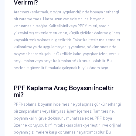
Verir mi?
Aracınızı kaplatmak, doğru uygulandığında boyaya herhangi
bir zarar vermez. Hatta uzun vadede orijinal boyanın
korunmasını sağlar. Kaliteli vinil veya PPF filmleri, aracın
yüzeyini dış etkenlerden korur, küçük çizikleri önler ve güneş
kaynaklı renk solmasını geciktirir. Fakat kalitesiz malzemeler
kullanılırsa ya da uygulama yanlış yapılırsa, söküm sırasında
boyada hasar oluşabilir. Özellikle kalıcı yapışkan izleri, vernik
soyulmaları veya boya kalkmaları söz konusu olabilir. Bu
nedenle güvenilir firmalarla çalışmak büyük önem taşır.
PPF Kaplama Araç Boyasını İnceltir
mi?
PPF kaplama, boyanın incelmesine yol açmaz çünkü herhangi
bir zımparalama veya kimyasal işlem içermez. Tam tersine,
boyanın kalınlığı ve dokusunu muhafaza eder. PPF, boya
üzerine koruyucu bir film tabakası olarak yerleştirilir ve orijinal
boyanın çizilmelere karşı korunmasına yardımcı olur. Bu