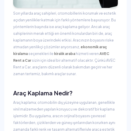
Son yıllarda araç sahipleri, otomobillerini korumak ve estetik
açıdan yenilikler katmak için farklı yöntemlere başvuruyor. Bu
yöntemlerin başında ise araç kaplama geliyor. Ancak araç
sahiplerinin merak ettiği en önemli konulardan biri de, araç
kaplamanın boya üzerindeki etkisi. Aracınızın boyasını riske
atmadan yenilikçi çözümler arıyorsanız,
ekonomik araç
kiralama
seçenekleri ile
kiralık araba
hizmeti veren
AVEC
Rent a Car
sizin için ideal bir alternatif olacaktır. Çünkü AVEC
Rent a Car, araçlarını düzenli olarak bakımdan geçirir ve her
zaman tertemiz, bakımlı araçlar sunar.
Araç Kaplama Nedir?
Araç kaplama; otomobilin dış yüzeyine uygulanan, genellikle
vinil malzemeden yapılan koruyucu ve dekoratif bir kaplama
işlemidir. Bu uygulama, aracın orijinal boyasını çevresel
faktörlerden, çiziklerden ve güneş ışınlarından korurken aynı
zamanda farklı renk ve tasarım alternatifleriyle araca estetik