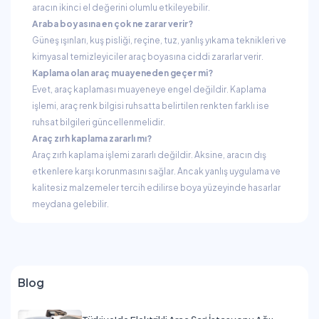
aracın ikinci el değerini olumlu etkileyebilir.
Araba boyasına en çok ne zarar verir?
Güneş ışınları, kuş pisliği, reçine, tuz, yanlış yıkama teknikleri ve
kimyasal temizleyiciler araç boyasına ciddi zararlar verir.
Kaplama olan araç muayeneden geçer mi?
Evet, araç kaplaması muayeneye engel değildir. Kaplama
işlemi, araç renk bilgisi ruhsatta belirtilen renkten farklı ise
ruhsat bilgileri güncellenmelidir.
Araç zırh kaplama zararlı mı?
Araç zırh kaplama işlemi zararlı değildir. Aksine, aracın dış
etkenlere karşı korunmasını sağlar. Ancak yanlış uygulama ve
kalitesiz malzemeler tercih edilirse boya yüzeyinde hasarlar
meydana gelebilir.
Blog