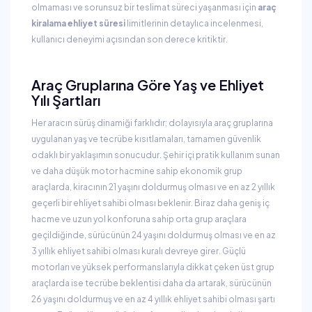
olmaması ve sorunsuz bir teslimat süreci yaşanması için
araç
kiralama ehliyet süresi
limitlerinin detaylıca incelenmesi,
kullanıcı deneyimi açısından son derece kritiktir.
Araç Gruplarına Göre Yaş ve Ehliyet
Yılı Şartları
Her aracın sürüş dinamiği farklıdır; dolayısıyla araç gruplarına
uygulanan yaş ve tecrübe kısıtlamaları, tamamen güvenlik
odaklı bir yaklaşımın sonucudur. Şehir içi pratik kullanım sunan
ve daha düşük motor hacmine sahip ekonomik grup
araçlarda, kiracının 21 yaşını doldurmuş olması ve en az 2 yıllık
geçerli bir ehliyet sahibi olması beklenir. Biraz daha geniş iç
hacme ve uzun yol konforuna sahip orta grup araçlara
geçildiğinde, sürücünün 24 yaşını doldurmuş olması ve en az
3 yıllık ehliyet sahibi olması kuralı devreye girer. Güçlü
motorları ve yüksek performanslarıyla dikkat çeken üst grup
araçlarda ise tecrübe beklentisi daha da artarak, sürücünün
26 yaşını doldurmuş ve en az 4 yıllık ehliyet sahibi olması şartı