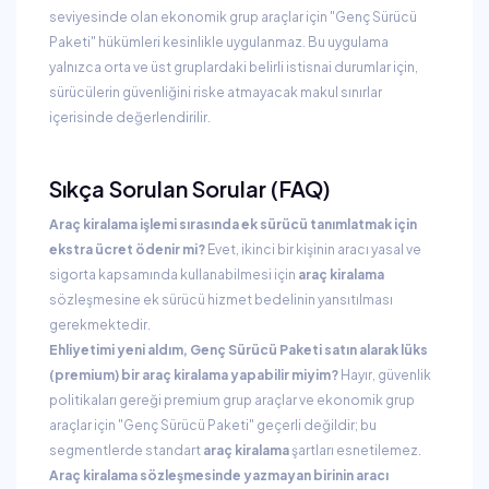
seviyesinde olan ekonomik grup araçlar için "Genç Sürücü
Paketi" hükümleri kesinlikle uygulanmaz. Bu uygulama
yalnızca orta ve üst gruplardaki belirli istisnai durumlar için,
sürücülerin güvenliğini riske atmayacak makul sınırlar
içerisinde değerlendirilir.
Sıkça Sorulan Sorular (FAQ)
Araç kiralama işlemi sırasında ek sürücü tanımlatmak için
ekstra ücret ödenir mi?
Evet, ikinci bir kişinin aracı yasal ve
sigorta kapsamında kullanabilmesi için
araç kiralama
sözleşmesine ek sürücü hizmet bedelinin yansıtılması
gerekmektedir.
Ehliyetimi yeni aldım, Genç Sürücü Paketi satın alarak lüks
(premium) bir araç kiralama yapabilir miyim?
Hayır, güvenlik
politikaları gereği premium grup araçlar ve ekonomik grup
araçlar için "Genç Sürücü Paketi" geçerli değildir; bu
segmentlerde standart
araç kiralama
şartları esnetilemez.
Araç kiralama sözleşmesinde yazmayan birinin aracı