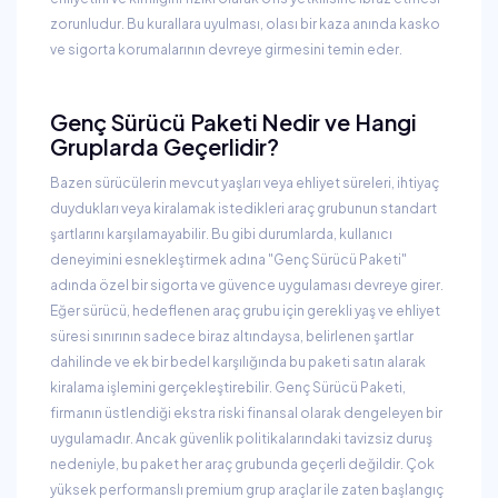
zorunludur. Bu kurallara uyulması, olası bir kaza anında kasko
ve sigorta korumalarının devreye girmesini temin eder.
Genç Sürücü Paketi Nedir ve Hangi
Gruplarda Geçerlidir?
Bazen sürücülerin mevcut yaşları veya ehliyet süreleri, ihtiyaç
duydukları veya kiralamak istedikleri araç grubunun standart
şartlarını karşılamayabilir. Bu gibi durumlarda, kullanıcı
deneyimini esnekleştirmek adına "Genç Sürücü Paketi"
adında özel bir sigorta ve güvence uygulaması devreye girer.
Eğer sürücü, hedeflenen araç grubu için gerekli yaş ve ehliyet
süresi sınırının sadece biraz altındaysa, belirlenen şartlar
dahilinde ve ek bir bedel karşılığında bu paketi satın alarak
kiralama işlemini gerçekleştirebilir. Genç Sürücü Paketi,
firmanın üstlendiği ekstra riski finansal olarak dengeleyen bir
uygulamadır. Ancak güvenlik politikalarındaki tavizsiz duruş
nedeniyle, bu paket her araç grubunda geçerli değildir. Çok
yüksek performanslı premium grup araçlar ile zaten başlangıç