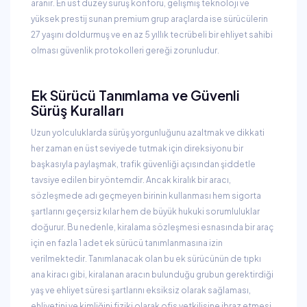
aranır. En üst düzey sürüş konforu, gelişmiş teknoloji ve
yüksek prestij sunan premium grup araçlarda ise sürücülerin
27 yaşını doldurmuş ve en az 5 yıllık tecrübeli bir ehliyet sahibi
olması güvenlik protokolleri gereği zorunludur.
Ek Sürücü Tanımlama ve Güvenli
Sürüş Kuralları
Uzun yolculuklarda sürüş yorgunluğunu azaltmak ve dikkati
her zaman en üst seviyede tutmak için direksiyonu bir
başkasıyla paylaşmak, trafik güvenliği açısından şiddetle
tavsiye edilen bir yöntemdir. Ancak kiralık bir aracı,
sözleşmede adı geçmeyen birinin kullanması hem sigorta
şartlarını geçersiz kılar hem de büyük hukuki sorumluluklar
doğurur. Bu nedenle, kiralama sözleşmesi esnasında bir araç
için en fazla 1 adet ek sürücü tanımlanmasına izin
verilmektedir. Tanımlanacak olan bu ek sürücünün de tıpkı
ana kiracı gibi, kiralanan aracın bulunduğu grubun gerektirdiği
yaş ve ehliyet süresi şartlarını eksiksiz olarak sağlaması,
ehliyetini ve kimliğini fiziki olarak ofis yetkilisine ibraz etmesi