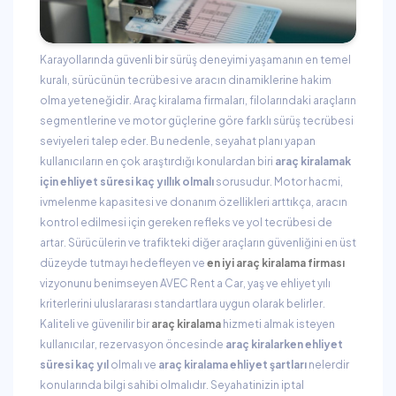
Karayollarında güvenli bir sürüş deneyimi yaşamanın en temel
kuralı, sürücünün tecrübesi ve aracın dinamiklerine hakim
olma yeteneğidir. Araç kiralama firmaları, filolarındaki araçların
segmentlerine ve motor güçlerine göre farklı sürüş tecrübesi
seviyeleri talep eder. Bu nedenle, seyahat planı yapan
kullanıcıların en çok araştırdığı konulardan biri
araç kiralamak
için ehliyet süresi kaç yıllık olmalı
sorusudur. Motor hacmi,
ivmelenme kapasitesi ve donanım özellikleri arttıkça, aracın
kontrol edilmesi için gereken refleks ve yol tecrübesi de
artar. Sürücülerin ve trafikteki diğer araçların güvenliğini en üst
düzeyde tutmayı hedefleyen ve
en iyi araç kiralama firması
vizyonunu benimseyen AVEC Rent a Car, yaş ve ehliyet yılı
kriterlerini uluslararası standartlara uygun olarak belirler.
Kaliteli ve güvenilir bir
araç kiralama
hizmeti almak isteyen
kullanıcılar, rezervasyon öncesinde
araç kiralarken ehliyet
süresi kaç yıl
olmalı ve
araç kiralama ehliyet şartları
nelerdir
konularında bilgi sahibi olmalıdır. Seyahatinizin iptal