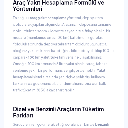
Araç Yakıt Hesaplama Formülü ve
Yöntemleri
En sağlıklı
araç yakıt hesaplama
yöntemi, depoyu tam
doldurarak yapılan ölçümdür. Aracınızın deposunu tamamen
doldurduktan sonra kilometre sayacınızı sıfırlayıp belirli bir
mesafe (mümkünse en az 100 km) katetmeniz gerekir.
Yolculuk sonunda depoyu tekrar tam doldurduğunuzda,
aldığınız yakıt miktarını katettiğiniz kilometreye bölüp 100 ile
çarparak
100 km yakıt tüketimi
verisine ulaşabilirsiniz.
Örneğin, 100 km sonunda 6 litre yakıt alan bir araç, fabrika
verilerine yakın bir performans sergiliyor demektir.
Yakıt
hesaplama
işlemi sırasında şehir içi ve şehir dışı kullanım
farklarını da göz önünde bulundurmalısınız; zira dur-kalk
trafik tüketimi %30'a kadar artırabilir.
Dizel ve Benzinli Araçların Tüketim
Farkları
Sürücülerin en çok merak ettiği sorulardan biri de
benzinli