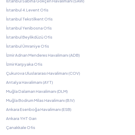
İstanbul Sabiha Gökçen Havalimanı (SAW)
İstanbul 4.Levent Ofis
İstanbul Tekstilkent Ofis
İstanbul Yenibosna Ofis
İstanbul Beylikdüzü Ofis
İstanbul Ümraniye Ofis
İzmir Adnan Menderes Havalimanı (ADB)
İzmir Karşıyaka Ofis
Çukurova Uluslararası Havalimanı (COV)
Antalya Havalimanı (AYT)
Muğla Dalaman Havalimanı (DLM)
Muğla Bodrum Milas Havalimanı (BJV)
Ankara Esenboğa Havalimanı (ESB)
Ankara YHT Garı
Çanakkale Ofis