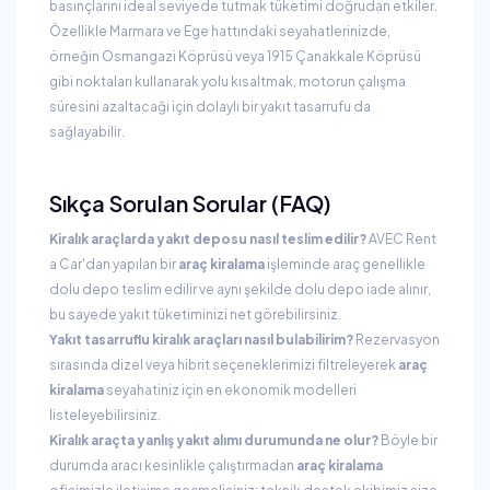
basınçlarını ideal seviyede tutmak tüketimi doğrudan etkiler.
Özellikle Marmara ve Ege hattındaki seyahatlerinizde,
örneğin Osmangazi Köprüsü veya 1915 Çanakkale Köprüsü
gibi noktaları kullanarak yolu kısaltmak, motorun çalışma
süresini azaltacağı için dolaylı bir yakıt tasarrufu da
sağlayabilir.
Sıkça Sorulan Sorular (FAQ)
Kiralık araçlarda yakıt deposu nasıl teslim edilir?
AVEC Rent
a Car'dan yapılan bir
araç kiralama
işleminde araç genellikle
dolu depo teslim edilir ve aynı şekilde dolu depo iade alınır,
bu sayede yakıt tüketiminizi net görebilirsiniz.
Yakıt tasarruflu kiralık araçları nasıl bulabilirim?
Rezervasyon
sırasında dizel veya hibrit seçeneklerimizi filtreleyerek
araç
kiralama
seyahatiniz için en ekonomik modelleri
listeleyebilirsiniz.
Kiralık araçta yanlış yakıt alımı durumunda ne olur?
Böyle bir
durumda aracı kesinlikle çalıştırmadan
araç kiralama