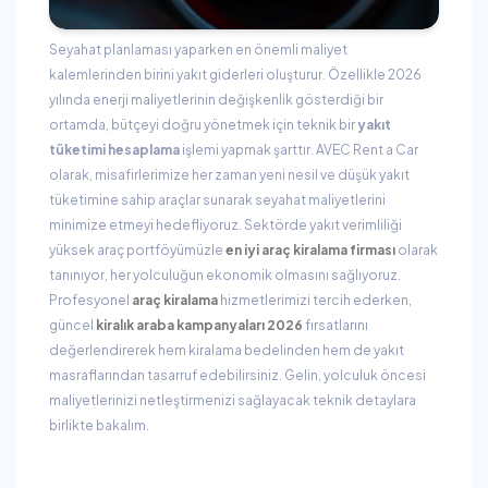
Seyahat planlaması yaparken en önemli maliyet
kalemlerinden birini yakıt giderleri oluşturur. Özellikle 2026
yılında enerji maliyetlerinin değişkenlik gösterdiği bir
ortamda, bütçeyi doğru yönetmek için teknik bir
yakıt
tüketimi hesaplama
işlemi yapmak şarttır. AVEC Rent a Car
olarak, misafirlerimize her zaman yeni nesil ve düşük yakıt
tüketimine sahip araçlar sunarak seyahat maliyetlerini
minimize etmeyi hedefliyoruz. Sektörde yakıt verimliliği
yüksek araç portföyümüzle
en iyi araç kiralama firması
olarak
tanınıyor, her yolculuğun ekonomik olmasını sağlıyoruz.
Profesyonel
araç kiralama
hizmetlerimizi tercih ederken,
güncel
kiralık araba kampanyaları 2026
fırsatlarını
değerlendirerek hem kiralama bedelinden hem de yakıt
masraflarından tasarruf edebilirsiniz. Gelin, yolculuk öncesi
maliyetlerinizi netleştirmenizi sağlayacak teknik detaylara
birlikte bakalım.