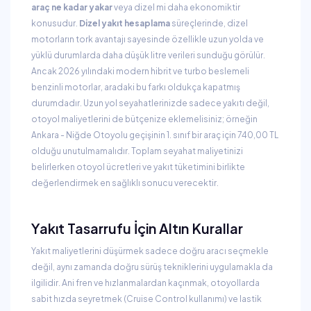
araç ne kadar yakar
veya dizel mi daha ekonomiktir
konusudur.
Dizel yakıt hesaplama
süreçlerinde, dizel
motorların tork avantajı sayesinde özellikle uzun yolda ve
yüklü durumlarda daha düşük litre verileri sunduğu görülür.
Ancak 2026 yılındaki modern hibrit ve turbo beslemeli
benzinli motorlar, aradaki bu farkı oldukça kapatmış
durumdadır. Uzun yol seyahatlerinizde sadece yakıtı değil,
otoyol maliyetlerini de bütçenize eklemelisiniz; örneğin
Ankara - Niğde Otoyolu geçişinin 1. sınıf bir araç için 740,00 TL
olduğu unutulmamalıdır. Toplam seyahat maliyetinizi
belirlerken otoyol ücretleri ve yakıt tüketimini birlikte
değerlendirmek en sağlıklı sonucu verecektir.
Yakıt Tasarrufu İçin Altın Kurallar
Yakıt maliyetlerini düşürmek sadece doğru aracı seçmekle
değil, aynı zamanda doğru sürüş tekniklerini uygulamakla da
ilgilidir. Ani fren ve hızlanmalardan kaçınmak, otoyollarda
sabit hızda seyretmek (Cruise Control kullanımı) ve lastik