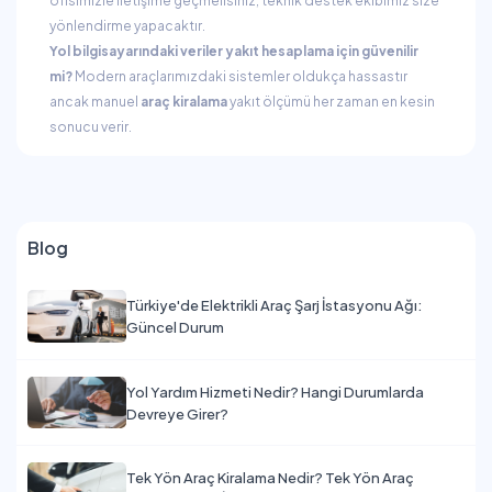
ofisimizle iletişime geçmelisiniz; teknik destek ekibimiz size
yönlendirme yapacaktır.
Yol bilgisayarındaki veriler yakıt hesaplama için güvenilir
mi?
Modern araçlarımızdaki sistemler oldukça hassastır
ancak manuel
araç kiralama
yakıt ölçümü her zaman en kesin
sonucu verir.
Blog
Türkiye'de Elektrikli Araç Şarj İstasyonu Ağı:
Güncel Durum
Yol Yardım Hizmeti Nedir? Hangi Durumlarda
Devreye Girer?
Tek Yön Araç Kiralama Nedir? Tek Yön Araç