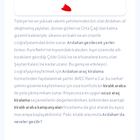
Türkiye'nin en yüksek rakımlı şehirlerinden biri olan Ardahan, el
değmemiş yaylaları, donan gölleri ve Orta Çağ'dan kalma
gizemli kaleleriyle, ülkenin en bakir ve en otantik
coğrafyalarından birini sunar.
Ardahan gezilecek yerler
listesi, Kura Nehri'nin kıyısındaki kaleden, kışın üzerinde atlı
kızakların gezdiği Çıldır Gölü'ne ve efsanelere konu olan
Şeytan Kalesi'ne kadar uzanır. Bu geniş ve etkileyici
coğrafyayı keşfetmek için
Ardahan araç kiralama
hizmetinden faydalanmak şarttır. AVEC Rent a Car, bu serhat
şehrini güvenle keşfetmeniz için size konforlu bir
kiralık araba
ile yola çıkma imkanı sunar. İhtiyacınıza en uygun
ucuz araç
kiralama
seçeneklerini değerlendirirken, birbirinden avantajlı
kiralık araba kampanyaları
fırsatlarına da göz atarak bu eşsiz
maceraya başlayabilirsiniz. Peki, kiralık aracınızla
Ardahan'da
nereler gezilir?