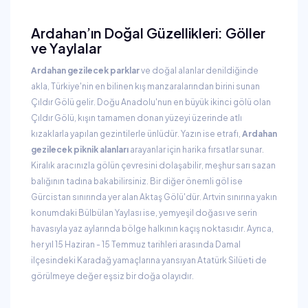
Ardahan’ın Doğal Güzellikleri: Göller
ve Yaylalar
Ardahan gezilecek parklar
ve doğal alanlar denildiğinde
akla, Türkiye'nin en bilinen kış manzaralarından birini sunan
Çıldır Gölü gelir. Doğu Anadolu'nun en büyük ikinci gölü olan
Çıldır Gölü, kışın tamamen donan yüzeyi üzerinde atlı
kızaklarla yapılan gezintilerle ünlüdür. Yazın ise etrafı,
Ardahan
gezilecek piknik alanları
arayanlar için harika fırsatlar sunar.
Kiralık aracınızla gölün çevresini dolaşabilir, meşhur sarı sazan
balığının tadına bakabilirsiniz. Bir diğer önemli göl ise
Gürcistan sınırında yer alan Aktaş Gölü'dür. Artvin sınırına yakın
konumdaki Bülbülan Yaylası ise, yemyeşil doğası ve serin
havasıyla yaz aylarında bölge halkının kaçış noktasıdır. Ayrıca,
her yıl 15 Haziran - 15 Temmuz tarihleri arasında Damal
ilçesindeki Karadağ yamaçlarına yansıyan Atatürk Silüeti de
görülmeye değer eşsiz bir doğa olayıdır.