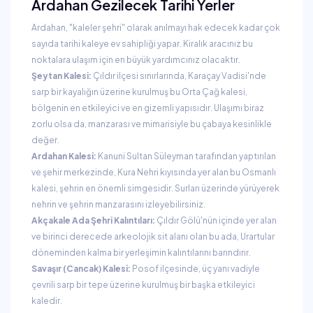
Ardahan Gezilecek Tarihi Yerler
Ardahan, "kaleler şehri" olarak anılmayı hak edecek kadar çok
sayıda tarihi kaleye ev sahipliği yapar. Kiralık aracınız bu
noktalara ulaşım için en büyük yardımcınız olacaktır.
Şeytan Kalesi:
Çıldır ilçesi sınırlarında, Karaçay Vadisi'nde
sarp bir kayalığın üzerine kurulmuş bu Orta Çağ kalesi,
bölgenin en etkileyici ve en gizemli yapısıdır. Ulaşımı biraz
zorlu olsa da, manzarası ve mimarisiyle bu çabaya kesinlikle
değer.
Ardahan Kalesi:
Kanuni Sultan Süleyman tarafından yaptırılan
ve şehir merkezinde, Kura Nehri kıyısında yer alan bu Osmanlı
kalesi, şehrin en önemli simgesidir. Surları üzerinde yürüyerek
nehrin ve şehrin manzarasını izleyebilirsiniz.
Akçakale Ada Şehri Kalıntıları:
Çıldır Gölü'nün içinde yer alan
ve birinci derecede arkeolojik sit alanı olan bu ada, Urartular
döneminden kalma bir yerleşimin kalıntılarını barındırır.
Savaşır (Cancak) Kalesi:
Posof ilçesinde, üç yanı vadiyle
çevrili sarp bir tepe üzerine kurulmuş bir başka etkileyici
kaledir.