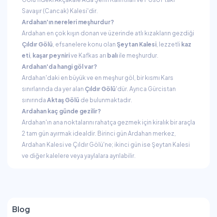
Savaşır (Cancak) Kalesi'dir.
Ardahan'ın nereleri meşhurdur?
Ardahan en çok kışın donan ve üzerinde atlı kızakların gezdiği
Çıldır Gölü
, efsanelere konu olan
Şeytan Kalesi
, lezzetli
kaz
eti
,
kaşar peyniri
ve Kafkas arı
balı
ile meşhurdur.
Ardahan'da hangi göl var?
Ardahan'daki en büyük ve en meşhur göl, bir kısmı Kars
sınırlarında da yer alan
Çıldır Gölü
'dür. Ayrıca Gürcistan
sınırında
Aktaş Gölü
de bulunmaktadır.
Ardahan kaç günde gezilir?
Ardahan'ın ana noktalarını rahatça gezmek için kiralık bir araçla
2 tam gün ayırmak idealdir. Birinci gün Ardahan merkez,
Ardahan Kalesi ve Çıldır Gölü'ne; ikinci gün ise Şeytan Kalesi
ve diğer kalelere veya yaylalara ayrılabilir.
Blog