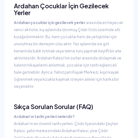
Ardahan Çocuklar İçin Gezilecek
Yerler
Ardahan çocuklar için gezilecek yerler
arasında en heyecan
verici aktivite, kış aylarında donmuş Çıldır Gölü üzerinde atlı
kızağa binmektir. Bu, hem çocuklar hem de yetişkinler için
unutulmaz bir deneyim olacaktır. Yaz aylarında ise göl
kenarında balık tutmak veya tekne turu yapmak keyifli bir aile
aktivitesidir. Ardahan Kalesi'nin surları arasında dolaşmak ve
kalenin hikayelerini anlatmak, çocuklar için tarihi eğlenceli
hale getirebilir. Ayrıca, Yalnızçam Kayak Merkezi, kışın kayak
öğrenmek veya kızakla kaymak isteyen aileler için harika bir
seçenektir.
Sıkça Sorulan Sorular (FAQ)
Ardahan'ın tarihi yerleri nelerdir?
Ardahan'ın en önemli tarihi yerleri; Çıldır ilçesindeki Şeytan
Kalesi, şehir merkezindeki Ardahan Kalesi, yine Çıldır
Gölü'ndeki Akçakale Ada Şehri Kalıntıları ve Posof'taki