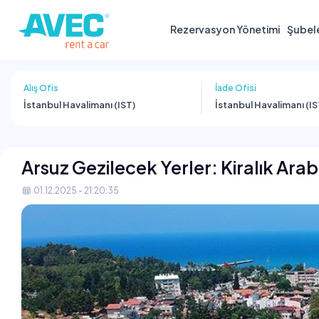
Rezervasyon Yönetimi
Şubel
Alış Ofis
İade Ofisi
İstanbul Havalimanı (IST)
İstanbul Havalimanı (IS
Arsuz Gezilecek Yerler: Kiralık Araba
01.12.2025 - 21:20:35