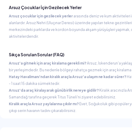
Arsuz Çocuklar İçin Gezilecek Yerler
Arsuz çocuklar için gezilecek yerler
arasında deniz ve kum aktiviteleri i
alanlardır. Arsuz Nehri (Uluçınar Deresi) üzerinde yapılan tekne gezintileri
merkezindeki parklarda ve kordon boyunda akşam yürüyüşleri yapmak, d
aktivitelerdendir.
Sıkça Sorulan Sorular (FAQ)
Arsuz'a gitmek için araç kiralama gerekli mi?
Arsuz, İskenderun'a yaklaşı
bir yerleşimdedir. Bu nedenle bölgeyi rahatça gezmek için araç kiralama b
Hatay Havalimanı'ndan kiralık araçla Arsuz'a ulaşım ne kadar sürer?
Hat
- 1 saat 15 dakika sürmektedir.
Arsuz'da araç kiralayarak günübirlik nereye gidilir?
Kiralık aracınızla A
Samandağ tarafına geçerek Titus Tüneli'ni ziyaret edebilirsiniz.
Kiralık araçla Arsuz yaylalarına çıkılır mı?
Evet, Soğukoluk gibi popüler yay
çıkıp serin havanın tadını çıkarabilirsiniz.