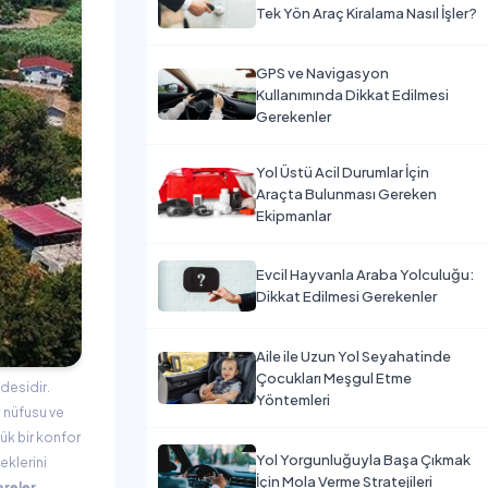
Tek Yön Araç Kiralama Nasıl İşler?
GPS ve Navigasyon
Kullanımında Dikkat Edilmesi
Gerekenler
Yol Üstü Acil Durumlar İçin
Araçta Bulunması Gereken
Ekipmanlar
Evcil Hayvanla Araba Yolculuğu:
Dikkat Edilmesi Gerekenler
Aile ile Uzun Yol Seyahatinde
Çocukları Meşgul Etme
ldesidir.
Yöntemleri
n nüfusu ve
k bir konfor
Yol Yorgunluğuyla Başa Çıkmak
klerini
İçin Mola Verme Stratejileri
ereler