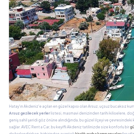
Hatay'ın Akdeniz'e açılan en güzel kapısı olan Arsuz, uçsuz bucaksız kums
Arsuz gezilecek yerler
listesi, masmavi denizinden tarihi kiliselere, do
geniş sahil şeridi göz önüne alındığında, bu güzel ilçeyi ve çevresindeki
sağlar. AVEC Rent a Car, bu keyifli Akdeniz tatilinizde size konforlu bir
gü
değerlendirirken, birbirinden avantajlı
kiralık araba kampanyaları
fırsatl