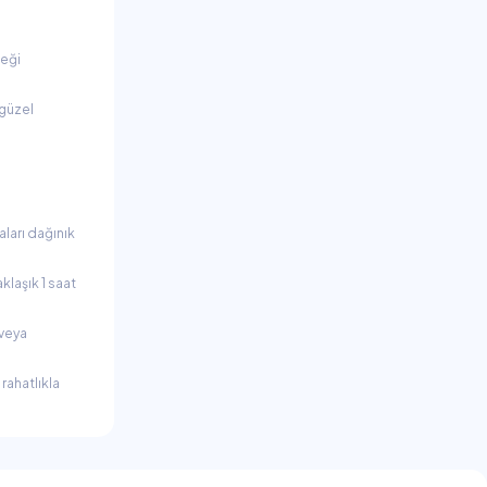
ceği
 güzel
aları dağınık
klaşık 1 saat
 veya
rahatlıkla