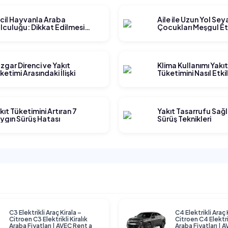
cil Hayvanla Araba
Aile ile Uzun Yol Se
lculuğu: Dikkat Edilmesi
Çocukları Meşgul E
rekenler
Yöntemleri
zgar Direnci ve Yakıt
Klima Kullanımı Yakı
ketimi Arasındaki İlişki
Tüketimini Nasıl Etki
kıt Tüketimini Artıran 7
Yakıt Tasarrufu Sağ
ygın Sürüş Hatası
Sürüş Teknikleri
C3 Elektrikli Araç Kirala –
C4 Elektrikli Araç 
Citroen C3 Elektrikli Kiralık
Citroen C4 Elektrik
Araba Fiyatları | AVEC Rent a
Araba Fiyatları | 