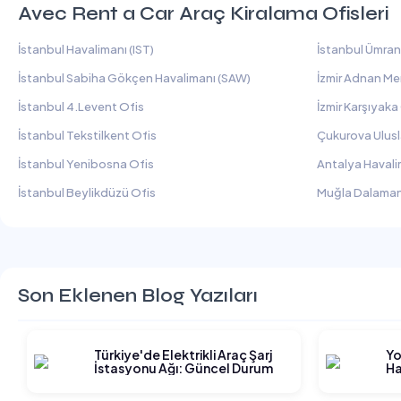
Avec Rent a Car Araç Kiralama Ofisleri
İstanbul Havalimanı (IST)
İstanbul Ümran
İstanbul Sabiha Gökçen Havalimanı (SAW)
İzmir Adnan Me
İstanbul 4.Levent Ofis
İzmir Karşıyaka
İstanbul Tekstilkent Ofis
Çukurova Ulusl
İstanbul Yenibosna Ofis
Antalya Havali
İstanbul Beylikdüzü Ofis
Muğla Dalaman
Son Eklenen Blog Yazıları
Türkiye'de Elektrikli Araç Şarj
Yo
İstasyonu Ağı: Güncel Durum
Ha
Gi