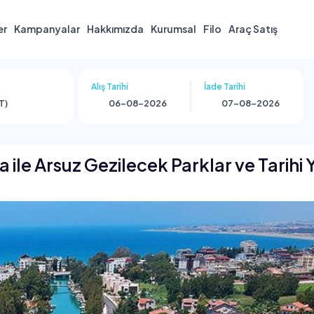
er
Kampanyalar
Hakkımızda
Kurumsal
Filo
Araç Satış
Alış Tarihi
İade Tarihi
T)
 ile Arsuz Gezilecek Parklar ve Tarihi 