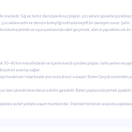
lk sıradadır. Sığ ve temiz deniziyle Arsuz plajları, çocukların güvenle yüzebile
, çocuklara nehir ve denizin birleştiği noktada keyifli bir deneyim sunar. Şehir
ondurma yemek ve oyun parklarında vakit geçirmek, ailece yapılabilecek en
k 30-40 km mesafededir ve ilçenin kendi içindeki plajları, tarihi yerleri ve yayl
üyük bir avantaj sağlar.
ay Havalimanı'ndan kiralık aracınızla Arsuz'a ulaşım, Belen Geçidi üzerinden ya
rsuz'dan çıkarak İskenderun sahilini gezebilir, Belen yaylasında yemek yiyebilir
lalara asfalt yollarla ulaşım mümkündür. Standart bir binek araçla bu yaylalara 