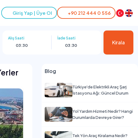
Giriş Yap | Üye Ol
+90 212 444 0 556
Alış Saati
İade Saati
Kirala
03:30
03:30
Yerler
Blog
Türkiye'de Elektrikli Araç Şarj
İstasyonu Ağı: Güncel Durum
Yol Yardım Hizmeti Nedir? Hangi
Durumlarda Devreye Girer?
Tek Yön Araç Kiralama Nedir?