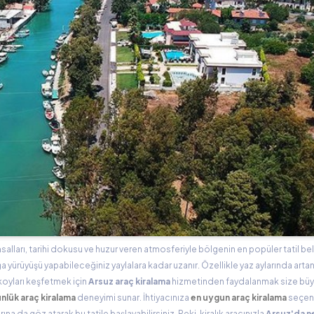
alları, tarihi dokusu ve huzur veren atmosferiyle bölgenin en popüler tatil be
ğa yürüyüşü yapabileceğiniz yaylalara kadar uzanır. Özellikle yaz aylarında arta
 koyları keşfetmek için
Arsuz araç kiralama
hizmetinden faydalanmak size büyü
nlük araç kiralama
deneyimi sunar. İhtiyacınıza
en uygun araç kiralama
seçene
arına da göz atarak bu tatile başlayabilirsiniz. Peki, kiralık aracınızla
Arsuz'da n