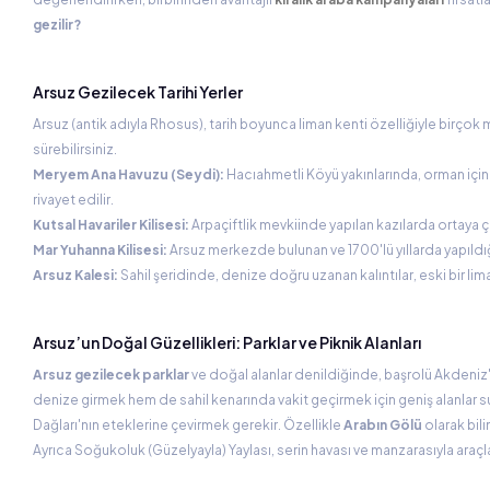
gezilir?
Arsuz Gezilecek Tarihi Yerler
Arsuz (antik adıyla Rhosus), tarih boyunca liman kenti özelliğiyle birçok me
sürebilirsiniz.
Meryem Ana Havuzu (Seydi):
Hacıahmetli Köyü yakınlarında, orman için
rivayet edilir.
Kutsal Havariler Kilisesi:
Arpaçiftlik mevkiinde yapılan kazılarda ortaya çıkar
Mar Yuhanna Kilisesi:
Arsuz merkezde bulunan ve 1700'lü yıllarda yapıldığı 
Arsuz Kalesi:
Sahil şeridinde, denize doğru uzanan kalıntılar, eski bir lima
Arsuz’un Doğal Güzellikleri: Parklar ve Piknik Alanları
Arsuz gezilecek parklar
ve doğal alanlar denildiğinde, başrolü Akdeniz'i
denize girmek hem de sahil kenarında vakit geçirmek için geniş alanlar s
Dağları'nın eteklerine çevirmek gerekir. Özellikle
Arabın Gölü
olarak bili
Ayrıca Soğukoluk (Güzelyayla) Yaylası, serin havası ve manzarasıyla araçla 