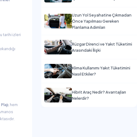
Uzun Yol Seyahatine Çıkmadan
Önce Yapılması Gereken
Planlama Adımları
tarihi izleri
Rüzgar Direnci ve Yakıt Tüketimi
yıkandığı
Arasındaki İlişki
Klima Kullanımı Yakıt Tüketimini
Nasıl Etkiler?
Hibrit Araç Nedir? Avantajları
Nelerdir?
Plajı
, hem
, Amanos
ktasıdır.