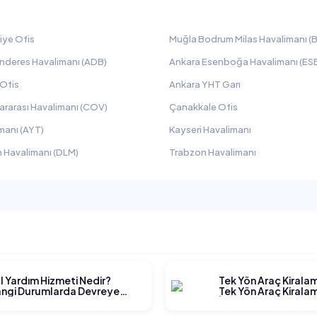
iye Ofis
Muğla Bodrum Milas Havalimanı (B
nderes Havalimanı (ADB)
Ankara Esenboğa Havalimanı (ES
 Ofis
Ankara YHT Garı
ararası Havalimanı (COV)
Çanakkale Ofis
manı (AYT)
Kayseri Havalimanı
 Havalimanı (DLM)
Trabzon Havalimanı
l Yardım Hizmeti Nedir?
Tek Yön Araç Kirala
ngi Durumlarda Devreye
Tek Yön Araç Kiralam
rer?
İşler?