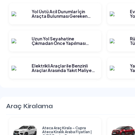
Yol Üstü Acil Durumlar İçin
Ev
Araçta Bulunması Gereken
Yo
Ekipmanlar
Ge
Uzun Yol Seyahatine
Rü
Çıkmadan Önce Yapılması
Tü
Gereken Planlama Adımları
Elektrikli Araçlar ile Benzinli
Ya
Araçlar Arasında Yakıt Maliyeti
Ya
Karşılaştırması
Araç Kiralama
Ateca Araç Kirala – Cupra
Ateca Kiralık Araba Fiyatları |