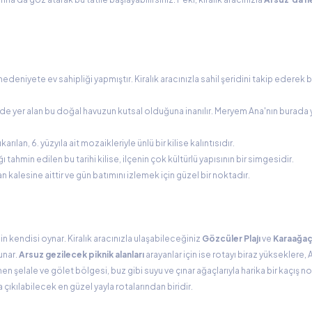
deniyete ev sahipliği yapmıştır. Kiralık aracınızla sahil şeridini takip ederek bu 
de yer alan bu doğal havuzun kutsal olduğuna inanılır. Meryem Ana'nın burada 
ılan, 6. yüzyıla ait mozaikleriyle ünlü bir kilise kalıntısıdır.
tahmin edilen bu tarihi kilise, ilçenin çok kültürlü yapısının bir simgesidir.
n kalesine aittir ve gün batımını izlemek için güzel bir noktadır.
n kendisi oynar. Kiralık aracınızla ulaşabileceğiniz
Gözcüler Plajı
ve
Karaağaç 
unar.
Arsuz gezilecek piknik alanları
arayanlar için ise rotayı biraz yükseklere
nen şelale ve gölet bölgesi, buz gibi suyu ve çınar ağaçlarıyla harika bir kaçış no
çıkılabilecek en güzel yayla rotalarından biridir.