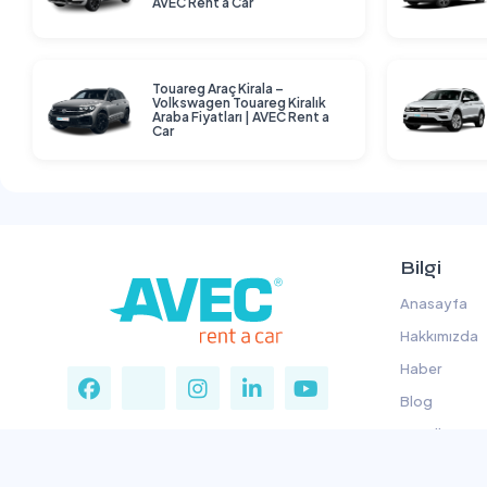
AVEC Rent a Car
Touareg Araç Kirala –
Volkswagen Touareg Kiralık
Araba Fiyatları | AVEC Rent a
Car
Bilgi
Anasayfa
Hakkımızda
Haber
Blog
Koşullar
Gizlilik Politi