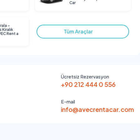
Car
rala –
 Kiralık
Tüm Araçlar
AVEC Rent a
Ücretsiz Rezervasyon
+90 212 444 0 556
E-mail
info@avecrentacar.com