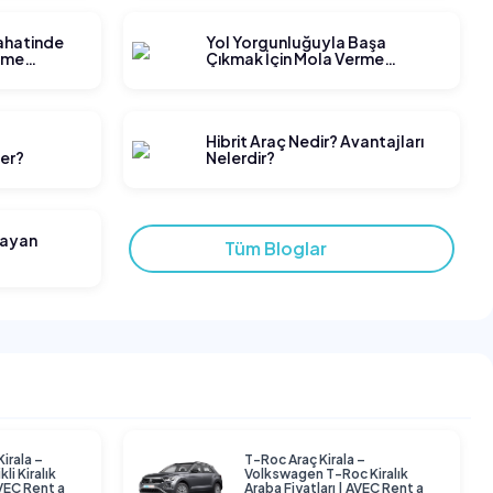
yahatinde
Yol Yorgunluğuyla Başa
tme
Çıkmak İçin Mola Verme
Stratejileri
t
Hibrit Araç Nedir? Avantajları
ler?
Nelerdir?
layan
Tüm Bloglar
Kirala –
T-Roc Araç Kirala –
li Kiralık
Volkswagen T-Roc Kiralık
AVEC Rent a
Araba Fiyatları | AVEC Rent a