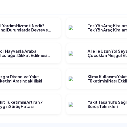
l Yardım Hizmeti Nedir?
Tek Yön Araç Kirala
ngi Durumlarda Devreye
Tek Yön Araç Kiralam
rer?
İşler?
cil Hayvanla Araba
Aile ile Uzun Yol Se
lculuğu: Dikkat Edilmesi
Çocukları Meşgul E
rekenler
Yöntemleri
zgar Direnci ve Yakıt
Klima Kullanımı Yakı
ketimi Arasındaki İlişki
Tüketimini Nasıl Etki
kıt Tüketimini Artıran 7
Yakıt Tasarrufu Sağ
ygın Sürüş Hatası
Sürüş Teknikleri