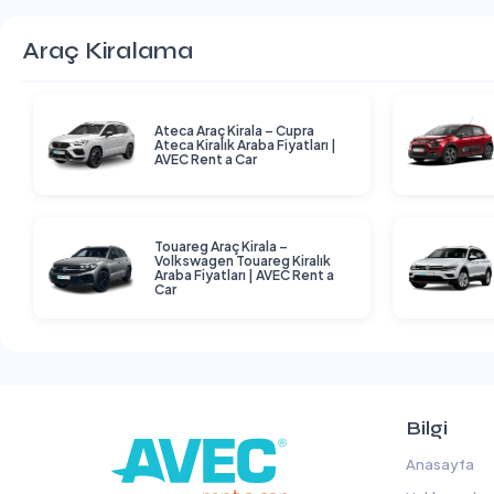
Araç Kiralama
Ateca Araç Kirala – Cupra
Ateca Kiralık Araba Fiyatları |
AVEC Rent a Car
Touareg Araç Kirala –
Volkswagen Touareg Kiralık
Araba Fiyatları | AVEC Rent a
Car
Bilgi
Anasayfa