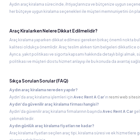
Aydın araç kiralama sürecinde, ihtiyaçlarınıza ve bütçenize uygun seçen
her bütçeye uygun kiralama seçenekleri ile müşteri memnuniyetini ön pl
Araç Kiralarken Nelere Dikkat Edilmelidir?
Araç kiralama yaparken dikkat edilmesi gereken birkaç önemli nokta bulu
kalitesi oldukça önemlidir. Araç teslim alırken tüm belgeleri dikkatlice o
Ayrıca, yakıt politikası ve sigorta kapsamı hakkında detaylı bilgi almak, 
politikası ve müşteri dostu hizmet anlayışı ile bu konuda da avantaj sağ
Sıkça Sorulan Sorular (FAQ)
Aydın araç kiralama nereden yapılır?
Aydın'da araç kiralama işlemleri için
Avec Rent A Car
'ın
resmi web sitesi
Aydın'da güvenilir araç kiralama firması hangisi?
Aydın'da güvenilir araç kiralama firmalarının başında
Avec Rent A Car
gel
çekmektedir.
Aydın günlük araç kiralama fiyatları ne kadar?
Araç kiralama fiyatları seçilen araç tipi, kiralama süresi ve ek hizmetlere gör