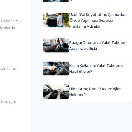
Uzun Yol Seyahatine Çıkmadan
Önce Yapılması Gereken
ikle ekonomik
Planlama Adımları
iyatlarda
Rüzgar Direnci ve Yakıt Tüketimi
Arasındaki İlişki
Klima Kullanımı Yakıt Tüketimini
teli hizmet
Nasıl Etkiler?
Hibrit Araç Nedir? Avantajları
Nelerdir?
ık ve aylık