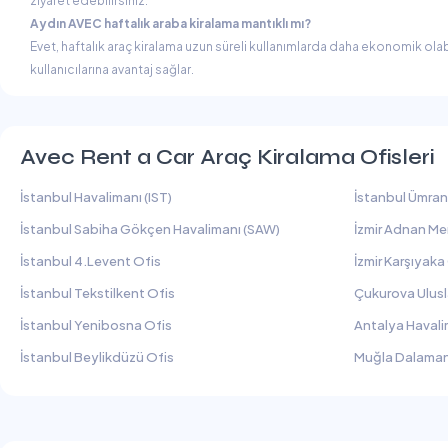
ziyaret edebilirsiniz.
Aydın AVEC haftalık araba kiralama mantıklı mı?
Evet, haftalık araç kiralama uzun süreli kullanımlarda daha ekonomik olabi
kullanıcılarına avantaj sağlar.
Avec Rent a Car Araç Kiralama Ofisleri
İstanbul Havalimanı (IST)
İstanbul Ümran
İstanbul Sabiha Gökçen Havalimanı (SAW)
İzmir Adnan Me
İstanbul 4.Levent Ofis
İzmir Karşıyaka
İstanbul Tekstilkent Ofis
Çukurova Ulusl
İstanbul Yenibosna Ofis
Antalya Havali
İstanbul Beylikdüzü Ofis
Muğla Dalaman