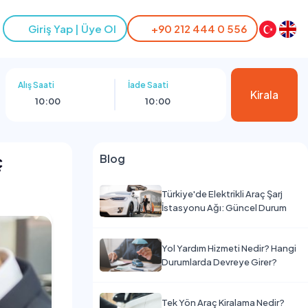
Giriş Yap | Üye Ol
+90 212 444 0 556
Alış Saati
İade Saati
Kirala
10:00
10:00
ç
Blog
Türkiye'de Elektrikli Araç Şarj
İstasyonu Ağı: Güncel Durum
Yol Yardım Hizmeti Nedir? Hangi
Durumlarda Devreye Girer?
Tek Yön Araç Kiralama Nedir?