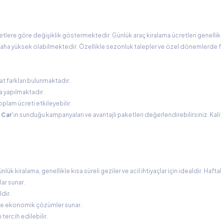
zmetlere göre değişiklik göstermektedir. Günlük araç kiralama ücretleri genell
az daha yüksek olabilmektedir. Özellikle sezonluk talepler ve özel dönemlerde f
t farkları bulunmaktadır.
ma yapılmaktadır.
plam ücreti etkileyebilir.
 Car
'ın sunduğu kampanyaları ve avantajlı paketleri değerlendirebilirsiniz. Kali
 kiralama, genellikle kısa süreli geziler ve acil ihtiyaçlar için idealdir. Haftal
lar sunar.
ldir.
nde ekonomik çözümler sunar.
 tercih edilebilir.