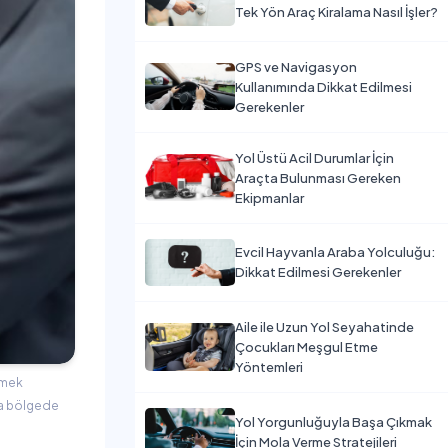
Tek Yön Araç Kiralama Nasıl İşler?
GPS ve Navigasyon
Kullanımında Dikkat Edilmesi
Gerekenler
Yol Üstü Acil Durumlar İçin
Araçta Bulunması Gereken
Ekipmanlar
Evcil Hayvanla Araba Yolculuğu:
Dikkat Edilmesi Gerekenler
Aile ile Uzun Yol Seyahatinde
Çocukları Meşgul Etme
Yöntemleri
etmek
yla bölgede
Yol Yorgunluğuyla Başa Çıkmak
İçin Mola Verme Stratejileri