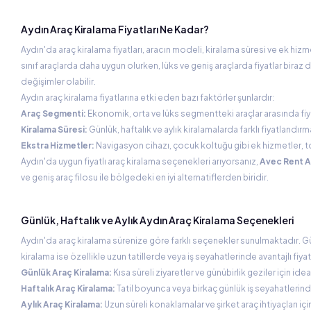
Aydın Araç Kiralama Fiyatları Ne Kadar?
Aydın'da araç kiralama fiyatları, aracın modeli, kiralama süresi ve ek hi
sınıf araçlarda daha uygun olurken, lüks ve geniş araçlarda fiyatlar bir
değişimler olabilir.
Aydın araç kiralama fiyatlarına etki eden bazı faktörler şunlardır:
Araç Segmenti:
Ekonomik, orta ve lüks segmentteki araçlar arasında fiya
Kiralama Süresi:
Günlük, haftalık ve aylık kiralamalarda farklı fiyatlandır
Ekstra Hizmetler:
Navigasyon cihazı, çocuk koltuğu gibi ek hizmetler, to
Aydın'da uygun fiyatlı araç kiralama seçenekleri arıyorsanız,
Avec Rent A
ve geniş araç filosu ile bölgedeki en iyi alternatiflerden biridir.
Günlük, Haftalık ve Aylık Aydın Araç Kiralama Seçenekleri
Aydın'da araç kiralama sürenize göre farklı seçenekler sunulmaktadır. Günlük
kiralama ise özellikle uzun tatillerde veya iş seyahatlerinde avantajlı fiyat
Günlük Araç Kiralama:
Kısa süreli ziyaretler ve günübirlik geziler için idea
Haftalık Araç Kiralama:
Tatil boyunca veya birkaç günlük iş seyahatleri
Aylık Araç Kiralama:
Uzun süreli konaklamalar ve şirket araç ihtiyaçları için