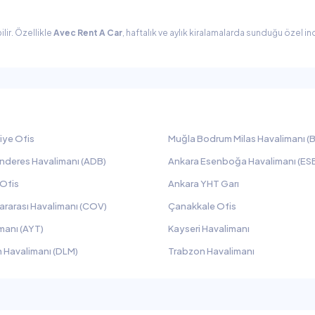
lir. Özellikle
Avec Rent A Car
, haftalık ve aylık kiralamalarda sunduğu özel in
iye Ofis
Muğla Bodrum Milas Havalimanı (B
nderes Havalimanı (ADB)
Ankara Esenboğa Havalimanı (ES
 Ofis
Ankara YHT Garı
ararası Havalimanı (COV)
Çanakkale Ofis
manı (AYT)
Kayseri Havalimanı
 Havalimanı (DLM)
Trabzon Havalimanı