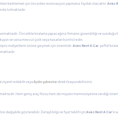
ekleri belirlemek için önceden rezervasyon yapmanız faydalı olacaktır.
Avec R
anda tutmaktadır.
nmaktadır. Öncelikle kiralama yapacağınız firmanın güvenilirliği ve sunduğu 
kuyun ve varsa mevcut çizik veya hasarları kontrol edin.
sürpriz maliyetlerin önüne geçmek için önemlidir.
Avec Rent A Car
, şeffaf kira
lamaktadır.
ni
ziyaret edebilir veya
Aydın şubesine
direkt başvurabilirsiniz.
mektedir. Hem geniş araç filosu hem de müşteri memnuniyetine verdiği önem 
e değişiklik gösterebilir. Detaylı bilgi ve fiyat teklifi için
Avec Rent A Car
'ın 