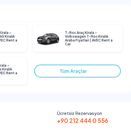
Kirala –
T-Roc Araç Kirala –
li Kiralık
Volkswagen T-Roc Kiralık
AVEC Rent a
Araba Fiyatları | AVEC Rent a
Car
rala –
 Kiralık
Tüm Araçlar
AVEC Rent a
Ücretsiz Rezervasyon
+90 212 444 0 556