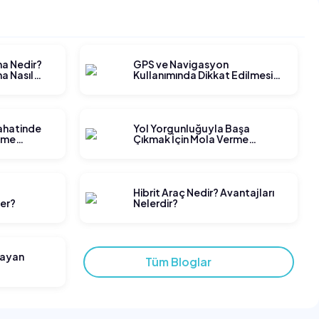
ma Nedir?
GPS ve Navigasyon
a Nasıl
Kullanımında Dikkat Edilmesi
Gerekenler
yahatinde
Yol Yorgunluğuyla Başa
tme
Çıkmak İçin Mola Verme
Stratejileri
t
Hibrit Araç Nedir? Avantajları
ler?
Nelerdir?
layan
Tüm Bloglar