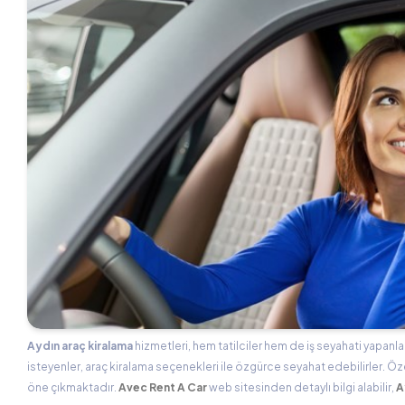
Aydın araç kiralama
hizmetleri, hem tatilciler hem de iş seyahati yapanlar
isteyenler, araç kiralama seçenekleri ile özgürce seyahat edebilirler. Öz
öne çıkmaktadır.
Avec Rent A Car
web sitesinden detaylı bilgi alabilir,
A