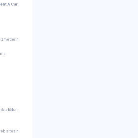
ent A Car
,
hizmetlerin
lama
ile dikkat
web sitesini