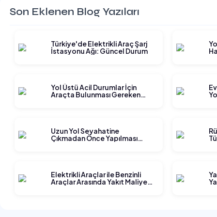
Son Eklenen Blog Yazıları
Türkiye'de Elektrikli Araç Şarj
Yo
İstasyonu Ağı: Güncel Durum
Ha
Gi
Yol Üstü Acil Durumlar İçin
Ev
Araçta Bulunması Gereken
Yo
Ekipmanlar
Ge
Uzun Yol Seyahatine
Rü
Çıkmadan Önce Yapılması
Tü
Gereken Planlama Adımları
Elektrikli Araçlar ile Benzinli
Ya
Araçlar Arasında Yakıt Maliyeti
Ya
Karşılaştırması