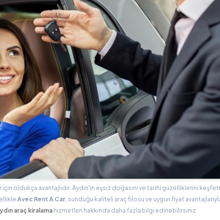
 için oldukça avantajlıdır. Aydın'ın eşsiz doğasını ve tarihi güzelliklerini keşf
ellikle
Avec Rent A Car
, sunduğu kaliteli araç filosu ve uygun fiyat avantajları
ydın araç kiralama
hizmetleri hakkında daha fazla bilgi edinebilirsiniz.