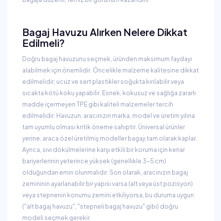
Bagaj Havuzu Alırken Nelere Dikkat
Edilmeli?
Doğru bagaj havuzunu seçmek, üründen maksimum faydayı
alabilmek için önemlidir. Öncelikle malzeme kalitesine dikkat
edilmelidir; ucuz ve sert plastikler soğukta kırılabilir veya
sıcakta kötü koku yapabilir. Esnek, kokusuz ve sağlığa zararlı
madde içermeyen TPE gibi kaliteli malzemeler tercih
edilmelidir. Havuzun, aracınızın marka, model ve üretim yılına
tam uyumlu olması kritik öneme sahiptir. Üniversal ürünler
yerine, araca özel üretilmiş modeller bagajı tam olarak kaplar.
Ayrıca, sıvı dökülmelerine karşı etkili bir koruma için kenar
bariyerlerinin yeterince yüksek (genellikle 3-5 cm)
olduğundan emin olunmalıdır. Son olarak, aracınızın bagaj
zemininin ayarlanabilir bir yapısı varsa (alt veya üst pozisyon)
veya stepnenin konumu zemini etkiliyorsa, bu duruma uygun
("alt bagaj havuzu", "stepneli bagaj havuzu" gibi) doğru
modeli seçmek gerekir.