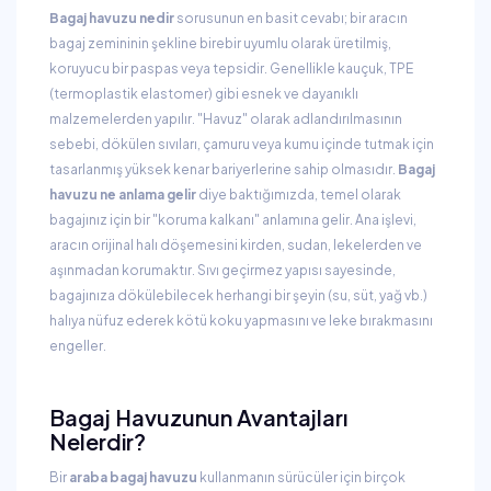
Bagaj havuzu nedir
sorusunun en basit cevabı; bir aracın
bagaj zemininin şekline birebir uyumlu olarak üretilmiş,
koruyucu bir paspas veya tepsidir. Genellikle kauçuk, TPE
(termoplastik elastomer) gibi esnek ve dayanıklı
malzemelerden yapılır. "Havuz" olarak adlandırılmasının
sebebi, dökülen sıvıları, çamuru veya kumu içinde tutmak için
tasarlanmış yüksek kenar bariyerlerine sahip olmasıdır.
Bagaj
havuzu ne anlama gelir
diye baktığımızda, temel olarak
bagajınız için bir "koruma kalkanı" anlamına gelir. Ana işlevi,
aracın orijinal halı döşemesini kirden, sudan, lekelerden ve
aşınmadan korumaktır. Sıvı geçirmez yapısı sayesinde,
bagajınıza dökülebilecek herhangi bir şeyin (su, süt, yağ vb.)
halıya nüfuz ederek kötü koku yapmasını ve leke bırakmasını
engeller.
Bagaj Havuzunun Avantajları
Nelerdir?
Bir
araba bagaj havuzu
kullanmanın sürücüler için birçok