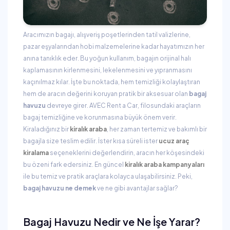
Aracımızın bagajı, alışveriş poşetlerinden tatil valizlerine,
pazar eşyalarından hobi malzemelerine kadar hayatımızın her
anına tanıklık eder. Bu yoğun kullanım, bagajın orijinal halı
kaplamasının kirlenmesini, lekelenmesini ve yıpranmasını
kaçınılmaz kılar. İşte bu noktada, hem temizliği kolaylaştıran
hem de aracın değerini koruyan pratik bir aksesuar olan
bagaj
havuzu
devreye girer. AVEC Rent a Car, filosundaki araçların
bagaj temizliğine ve korunmasına büyük önem verir.
Kiraladığınız bir
kiralık araba
, her zaman tertemiz ve bakımlı bir
bagajla size teslim edilir. İster kısa süreli ister
ucuz araç
kiralama
seçeneklerini değerlendirin, aracın her köşesindeki
bu özeni fark edersiniz. En güncel
kiralık araba kampanyaları
ile bu temiz ve pratik araçlara kolayca ulaşabilirsiniz. Peki,
bagaj havuzu ne demek
ve ne gibi avantajlar sağlar?
Bagaj Havuzu Nedir ve Ne İşe Yarar?