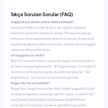
Sıkça Sorulan Sorular (FAQ)
Bagaj havuzu alırken nelere dikkat edilmeli?
Aracınızın marka, model ve yılına tam uyumlu olmasına,
malzeme kalitesinin (kokusuz, esnek TPE veya kauçuk) iyi
olmasına, kenar bariyerlerinin yeterince yüksek olmasına ve
bagajınızın yapısına (alt/üst pozisyon, stepne durumu) uygun
olmasına dikkat edilmelidir.
Alt bagaj havuzu nedir?
Bazı SUV veya Hatchback araçlarda, bagaj zemini (pandizot)
iki farklı seviyeye ayarlanabilir. "Alt bagaj havuzu", bu hareketli
zeminin en alt konumuna göre tasarlanmış havuzdur. "Üst
bagaj havuzu" ise zeminin üst konumuna göredir.
Bagaj filesi ne için kullanılır?
Bagaj filesi, bagaj havuzundan farklı olarak, bagajdaki küçük
ve dağınık eşyaların (alışveriş poşetleri, toplar, su şişeleri vb.)
araç hareket halindeyken savrulmasını ve devrilmesini
önlemek için kullanılan, esnek ve genellikle kancalarla