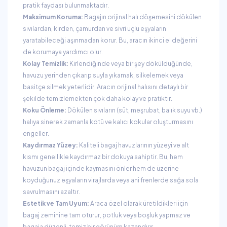
pratik faydası bulunmaktadır.
Maksimum Koruma:
Bagajın orijinal halı döşemesini dökülen
sıvılardan, kirden, çamurdan ve sivri uçlu eşyaların
yaratabileceği aşınmadan korur. Bu, aracın ikinci el değerini
de korumaya yardımcı olur.
Kolay Temizlik:
Kirlendiğinde veya bir şey döküldüğünde,
havuzu yerinden çıkarıp suyla yıkamak, silkelemek veya
basitçe silmek yeterlidir. Aracın orijinal halısını detaylı bir
şekilde temizlemekten çok daha kolay ve pratiktir.
Koku Önleme:
Dökülen sıvıların (süt, meşrubat, balık suyu vb.)
halıya sinerek zamanla kötü ve kalıcı kokular oluşturmasını
engeller.
Kaydırmaz Yüzey:
Kaliteli bagaj havuzlarının yüzeyi ve alt
kısmı genellikle kaydırmaz bir dokuya sahiptir. Bu, hem
havuzun bagaj içinde kaymasını önler hem de üzerine
koyduğunuz eşyaların virajlarda veya ani frenlerde sağa sola
savrulmasını azaltır.
Estetik ve Tam Uyum:
Araca özel olarak üretildikleri için
bagaj zeminine tam oturur, potluk veya boşluk yapmaz ve
bagaja düzenli, temiz bir görünüm kazandırır.