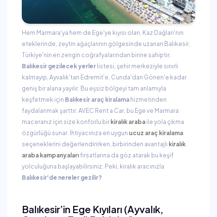
Hem Marmara'ya hem de Ege'ye kıyısı olan, Kaz Dağları'nın
eteklerinde, zeytin ağaçlarının gölgesinde uzanan Balıkesir,
Türkiye'nin en zengin coğrafyalarından birine sahiptir.
Balıkesir gezilecek yerler
listesi, şehir merkeziyle sınırlı
kalmayıp, Ayvalık'tan Edremit'e, Cunda'dan Gönen'e kadar
geniş bir alana yayılır. Bu eşsiz bölgeyi tam anlamıyla
keşfetmek için
Balıkesir araç kiralama
hizmetinden
faydalanmak şarttır. AVEC Rent a Car, bu Ege ve Marmara
maceranız için size konforlu bir
kiralık araba
ile yola çıkma
özgürlüğü sunar. İhtiyacınıza en uygun
ucuz araç kiralama
seçeneklerini değerlendirirken, birbirinden avantajlı
kiralık
araba kampanyaları
fırsatlarına da göz atarak bu keşif
yolculuğuna başlayabilirsiniz. Peki, kiralık aracınızla
Balıkesir'de nereler gezilir?
Balıkesir’in Ege Kıyıları (Ayvalık,