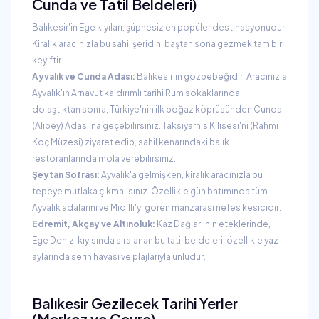
Cunda ve Tatil Beldeleri)
Balıkesir'in Ege kıyıları, şüphesiz en popüler destinasyonudur.
Kiralık aracınızla bu sahil şeridini baştan sona gezmek tam bir
keyiftir.
Ayvalık ve Cunda Adası:
Balıkesir'in gözbebeğidir. Aracınızla
Ayvalık'ın Arnavut kaldırımlı tarihi Rum sokaklarında
dolaştıktan sonra, Türkiye'nin ilk boğaz köprüsünden Cunda
(Alibey) Adası'na geçebilirsiniz. Taksiyarhis Kilisesi'ni (Rahmi
Koç Müzesi) ziyaret edip, sahil kenarındaki balık
restoranlarında mola verebilirsiniz.
Şeytan Sofrası:
Ayvalık'a gelmişken, kiralık aracınızla bu
tepeye mutlaka çıkmalısınız. Özellikle gün batımında tüm
Ayvalık adalarını ve Midilli'yi gören manzarası nefes kesicidir.
Edremit, Akçay ve Altınoluk:
Kaz Dağları'nın eteklerinde,
Ege Denizi kıyısında sıralanan bu tatil beldeleri, özellikle yaz
aylarında serin havası ve plajlarıyla ünlüdür.
Balıkesir Gezilecek Tarihi Yerler
(Merkez ve Çevre)