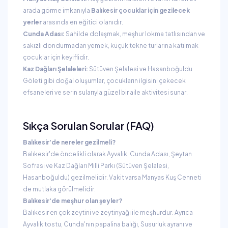
arada görme imkanıyla
Balıkesir çocuklar için gezilecek
yerler
arasında en eğitici olanıdır.
Cunda Adası:
Sahilde dolaşmak, meşhur lokma tatlısından ve
sakızlı dondurmadan yemek, küçük tekne turlarına katılmak
çocuklar için keyiflidir.
Kaz Dağları Şelaleleri:
Sütüven Şelalesi ve Hasanboğuldu
Göleti gibi doğal oluşumlar, çocukların ilgisini çekecek
efsaneleri ve serin sularıyla güzel bir aile aktivitesi sunar.
Sıkça Sorulan Sorular (FAQ)
Balıkesir'de nereler gezilmeli?
Balıkesir'de öncelikli olarak Ayvalık, Cunda Adası, Şeytan
Sofrası ve Kaz Dağları Milli Parkı (Sütüven Şelalesi,
Hasanboğuldu) gezilmelidir. Vakit varsa Manyas Kuş Cenneti
de mutlaka görülmelidir.
Balıkesir'de meşhur olan şeyler?
Balıkesir en çok zeytini ve zeytinyağı ile meşhurdur. Ayrıca
Ayvalık tostu, Cunda'nın papalina balığı, Susurluk ayranı ve