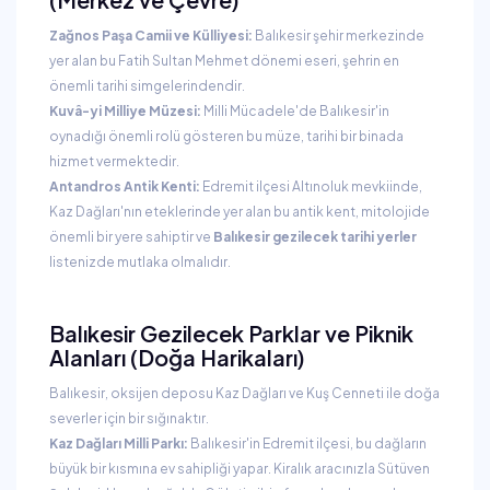
Zağnos Paşa Camii ve Külliyesi:
Balıkesir şehir merkezinde
yer alan bu Fatih Sultan Mehmet dönemi eseri, şehrin en
önemli tarihi simgelerindendir.
Kuvâ-yi Milliye Müzesi:
Milli Mücadele'de Balıkesir'in
oynadığı önemli rolü gösteren bu müze, tarihi bir binada
hizmet vermektedir.
Antandros Antik Kenti:
Edremit ilçesi Altınoluk mevkiinde,
Kaz Dağları'nın eteklerinde yer alan bu antik kent, mitolojide
önemli bir yere sahiptir ve
Balıkesir gezilecek tarihi yerler
listenizde mutlaka olmalıdır.
Balıkesir Gezilecek Parklar ve Piknik
Alanları (Doğa Harikaları)
Balıkesir, oksijen deposu Kaz Dağları ve Kuş Cenneti ile doğa
severler için bir sığınaktır.
Kaz Dağları Milli Parkı:
Balıkesir'in Edremit ilçesi, bu dağların
büyük bir kısmına ev sahipliği yapar. Kiralık aracınızla Sütüven