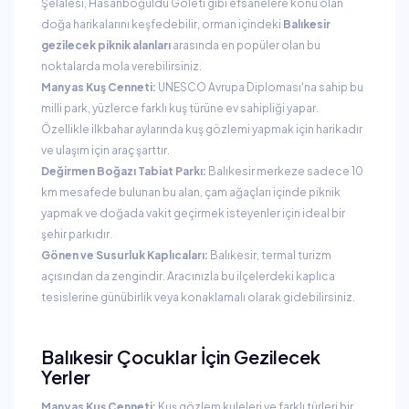
Şelalesi, Hasanboğuldu Göleti gibi efsanelere konu olan
doğa harikalarını keşfedebilir, orman içindeki
Balıkesir
gezilecek piknik alanları
arasında en popüler olan bu
noktalarda mola verebilirsiniz.
Manyas Kuş Cenneti:
UNESCO Avrupa Diploması'na sahip bu
milli park, yüzlerce farklı kuş türüne ev sahipliği yapar.
Özellikle ilkbahar aylarında kuş gözlemi yapmak için harikadır
ve ulaşım için araç şarttır.
Değirmen Boğazı Tabiat Parkı:
Balıkesir merkeze sadece 10
km mesafede bulunan bu alan, çam ağaçları içinde piknik
yapmak ve doğada vakit geçirmek isteyenler için ideal bir
şehir parkıdır.
Gönen ve Susurluk Kaplıcaları:
Balıkesir, termal turizm
açısından da zengindir. Aracınızla bu ilçelerdeki kaplıca
tesislerine günübirlik veya konaklamalı olarak gidebilirsiniz.
Balıkesir Çocuklar İçin Gezilecek
Yerler
Manyas Kuş Cenneti:
Kuş gözlem kuleleri ve farklı türleri bir