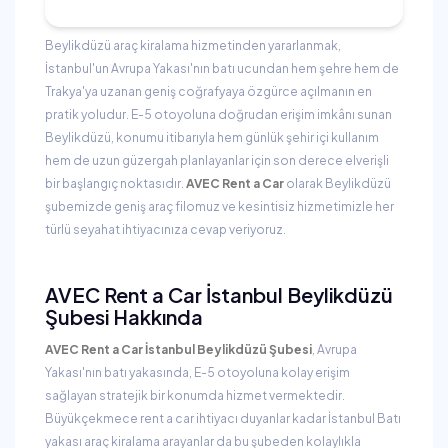
Beylikdüzü araç kiralama hizmetinden yararlanmak,
İstanbul'un Avrupa Yakası'nın batı ucundan hem şehre hem de
Trakya'ya uzanan geniş coğrafyaya özgürce açılmanın en
pratik yoludur. E-5 otoyoluna doğrudan erişim imkânı sunan
Beylikdüzü, konumu itibarıyla hem günlük şehir içi kullanım
hem de uzun güzergah planlayanlar için son derece elverişli
bir başlangıç noktasıdır.
AVEC Rent a Car
olarak Beylikdüzü
şubemizde geniş araç filomuz ve kesintisiz hizmetimizle her
türlü seyahat ihtiyacınıza cevap veriyoruz.
AVEC Rent a Car İstanbul Beylikdüzü
Şubesi Hakkında
AVEC Rent a Car İstanbul Beylikdüzü Şubesi
, Avrupa
Yakası'nın batı yakasında, E-5 otoyoluna kolay erişim
sağlayan stratejik bir konumda hizmet vermektedir.
Büyükçekmece rent a car ihtiyacı duyanlar kadar İstanbul Batı
yakası araç kiralama arayanlar da bu şubeden kolaylıkla