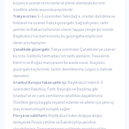
boyunca uzanan restoranlar ve piknik alanlarıyla bu rota
özellikle aileler arasında popülerdir.
Trakya rotası:
E-5 üzerinden Tekirdağ'a, oradan da Edirne ve
Kırklareli'ne uzanan Trakya güzergahı, bağ bahçeleri, tarihi
şehirler ve Balkan kültürünün izlerini taşıyan zengin bir rotadır.
Beylikdüzü'nün batı konumu bu güzergaha erişimi son
derece kolaylaştırır.
Çanakkale güzergahı:
Trakya üzerinden Çanakkale'ye uzanan
bu rota, Gelibolu Yarımadası'nın tarihi alanlarını, Truva Antik
Kenti'ni ve Boğaz manzarasını bir arada sunar. Araçla bu
güzergahı keşfetmek, tarihin derinliklerine özgürce dalmak
demektir.
İstanbul Avrupa Yakası şehir içi:
Beylikdüzü'nden E-5
üzerinden Bakırköy, Fatih, Beyoğlu ve Beşiktaş gibi
İstanbul'un en canlı semtlerine rahatlıkla ulaşabilirsiniz.
Özellikle geniş bagajla seyahat edenler ve aileler için şehir içi
araç kiralama büyük kolaylık sağlar.
Florya ve sahil hattı:
Beylikdüzü'nden doğuya doğru
ilerleyerek Florya sahiline ve Bakırköy kıyı şeridine
ulaşabilirsiniz. Deniz manzarası eşliğinde geçirilecek bir