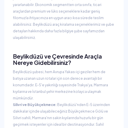
yararlanabilir. Ekonomik segmentten orta sınıfa, ticari
araçlardan premium ve lüks seçeneklere kadar geniş
filomuzla ihtiyacınıza en uygun aracı kısa sürede teslim
alabilirsiniz. Beylikdüzü araç kiralama seçeneklerimiz ve şube
detayları hakkında daha fazla bilgiye şube sayfamızdan
ulaşabilirsiniz.
Beylikdüzü ve Çevresinde Araçla
Nereye Gidebilirsiniz?
Beylikdüzü şubesi, hem Avrupa Yakası içi geziler hem de
batıya uzanan uzun rotalar için son derece avantajlı bir
konumdadır. E-5'e yakınlığı sayesinde Trakya'ya, Marmara
kıyılarına ve İstanbul şehir merkezine kolayca ulaşmak
mümkündür.
Silivri ve Büyükçekmece:
Beylikdüzü'nden E-5 üzerinden
dakikalar içinde ulaşabileceğiniz Büyükçekmece Gölü ve
Silivri sahili, Marmara'nın sakin kıyılarında huzurlu bir gün
geçirmek isteyenler için ideal bir destinasyondur. Sahil