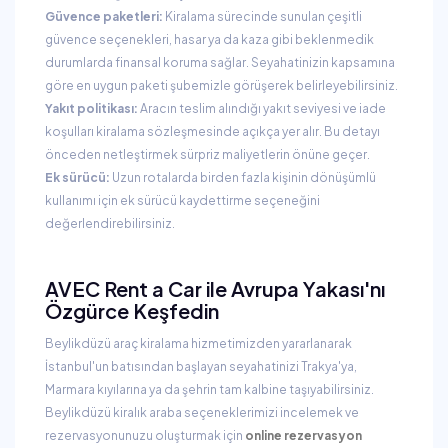
Güvence paketleri:
Kiralama sürecinde sunulan çeşitli
güvence seçenekleri, hasar ya da kaza gibi beklenmedik
durumlarda finansal koruma sağlar. Seyahatinizin kapsamına
göre en uygun paketi şubemizle görüşerek belirleyebilirsiniz.
Yakıt politikası:
Aracın teslim alındığı yakıt seviyesi ve iade
koşulları kiralama sözleşmesinde açıkça yer alır. Bu detayı
önceden netleştirmek sürpriz maliyetlerin önüne geçer.
Ek sürücü:
Uzun rotalarda birden fazla kişinin dönüşümlü
kullanımı için ek sürücü kaydettirme seçeneğini
değerlendirebilirsiniz.
AVEC Rent a Car ile Avrupa Yakası'nı
Özgürce Keşfedin
Beylikdüzü araç kiralama hizmetimizden yararlanarak
İstanbul'un batısından başlayan seyahatinizi Trakya'ya,
Marmara kıyılarına ya da şehrin tam kalbine taşıyabilirsiniz.
Beylikdüzü kiralık araba seçeneklerimizi incelemek ve
rezervasyonunuzu oluşturmak için
online rezervasyon