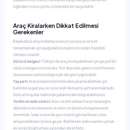
öğleden sonra için bu rota birebir bir seçenektir.
Araç Kiralarken Dikkat Edilmesi
Gerekenler
Beylikdüzü araç kiralama sürecini sorunsuz ve hızlı
tamamlamak için aşağıdaki konulara önceden hazırlıklı
olmanız önerilir.
Sürücü belgesi:
Türkiye'de araç kiralayabilmek için geçerli bir
sürücü belgesi zorunludur. Yurt dışından gelen misafirlerimiz
uluslararası sürücü belgesiyle de işlem yaptırabilir.
Yaş şartı:
Araç kiralama hizmetinden yararlanabilmek için
belirli bir asgari yaş ve sürücülük deneyimi şartı aranmaktadır.
Güncel koşullar hakkında şubemizden bilgi alabilirsiniz.
Teslim ve iade süreci:
Aracı teslim alırken hasar tutanağını
dikkatlice incelemeniz ve mevcut durumu belgelemeniz
önemlidir. İade sırasında aynı özenin gösterilmesi olası
anlaşmazlıkların önüne geçer. Belirlenen iade saatine uymak
ek ücret doğmaması açısından da kritiktir.