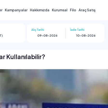
er
Kampanyalar
Hakkımızda
Kurumsal
Filo
Araç Satış
Alış Tarihi
İade Tarihi
T)
r Kullanılabilir?