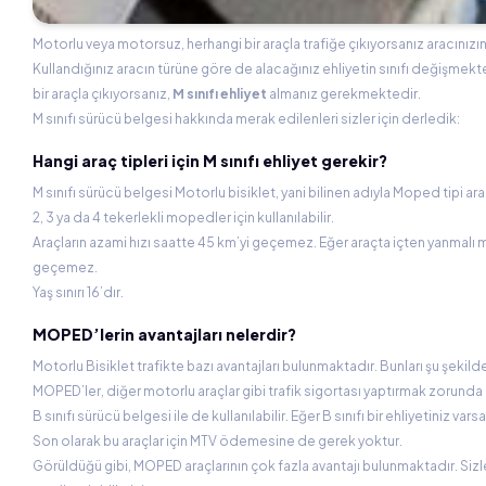
Motorlu veya motorsuz, herhangi bir araçla trafiğe çıkıyorsanız aracınızı
Kullandığınız aracın türüne göre de alacağınız ehliyetin sınıfı değişmek
bir araçla çıkıyorsanız,
M sınıfı ehliyet
almanız gerekmektedir.
M sınıfı sürücü belgesi hakkında merak edilenleri sizler için derledik:
Hangi araç tipleri için M sınıfı ehliyet gerekir?
M sınıfı sürücü belgesi Motorlu bisiklet, yani bilinen adıyla Moped tipi araçl
2, 3 ya da 4 tekerlekli mopedler için kullanılabilir.
Araçların azami hızı saatte 45 km’yi geçemez. Eğer araçta içten yanmalı mo
geçemez.
Yaş sınırı 16’dır.
MOPED’lerin avantajları nelerdir?
Motorlu Bisiklet trafikte bazı avantajları bulunmaktadır. Bunları şu şekilde
MOPED’ler, diğer motorlu araçlar gibi trafik sigortası yaptırmak zorunda d
B sınıfı sürücü belgesi ile de kullanılabilir. Eğer B sınıfı bir ehliyetiniz varsa
Son olarak bu araçlar için MTV ödemesine de gerek yoktur.
Görüldüğü gibi, MOPED araçlarının çok fazla avantajı bulunmaktadır. Sizl