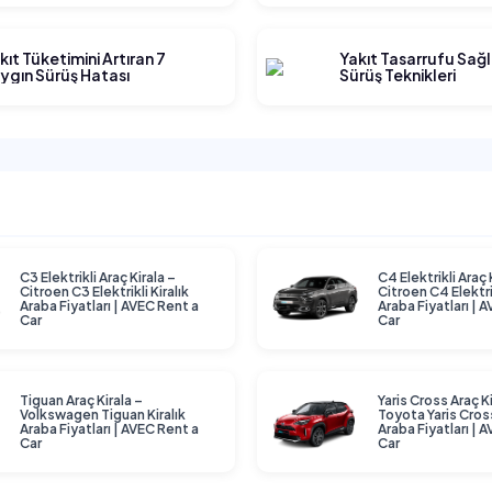
kıt Tüketimini Artıran 7
Yakıt Tasarrufu Sağ
ygın Sürüş Hatası
Sürüş Teknikleri
C3 Elektrikli Araç Kirala –
C4 Elektrikli Araç 
Citroen C3 Elektrikli Kiralık
Citroen C4 Elektrik
Araba Fiyatları | AVEC Rent a
Araba Fiyatları | 
Car
Car
Tiguan Araç Kirala –
Yaris Cross Araç Ki
Volkswagen Tiguan Kiralık
Toyota Yaris Cross
Araba Fiyatları | AVEC Rent a
Araba Fiyatları | 
Car
Car