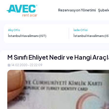
Rezervasyon Yönetimi
Şubel
Alış Ofis
İade Ofisi
İstanbul Havalimanı (IST)
İstanbul Havalimanı (IS
M Sınıfı Ehliyet Nedir ve Hangi Araçla
14.02.2020 - 22:22:09