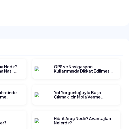
ma Nedir?
GPS ve Navigasyon
a Nasıl
Kullanımında Dikkat Edilmesi
Gerekenler
yahatinde
Yol Yorgunluğuyla Başa
tme
Çıkmak İçin Mola Verme
Stratejileri
t
Hibrit Araç Nedir? Avantajları
ler?
Nelerdir?