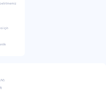
ı belirtmemiz
si için
enlik
JV)
B)