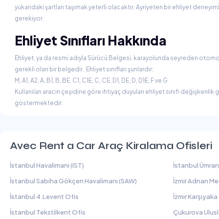
yukarıdaki şartları taşımak yeterli olacaktır. Ayriyeten bir ehliyet deneyim
gerekiyor.
Ehliyet Sınıfları Hakkında
Ehliyet, ya da resmi adıyla Sürücü Belgesi, karayolunda seyreden otomobi
gerekli olan bir belgedir. Ehliyet sınıfları şunlardır:
M, A1, A2, A, B1, B, BE, C1, C1E, C, CE, D1, DE, D, D1E, F ve G
Kullanılan aracın çeşidine göre ihtiyaç duyulan ehliyet sınıfı değişkenlik 
göstermektedir.
Avec Rent a Car Araç Kiralama Ofisleri
İstanbul Havalimanı (IST)
İstanbul Ümran
İstanbul Sabiha Gökçen Havalimanı (SAW)
İzmir Adnan Me
İstanbul 4.Levent Ofis
İzmir Karşıyaka
İstanbul Tekstilkent Ofis
Çukurova Ulusl