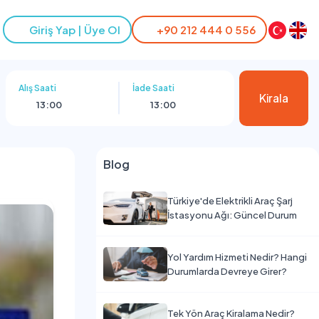
Giriş Yap | Üye Ol
+90 212 444 0 556
Alış Saati
İade Saati
Kirala
13:00
13:00
Blog
Türkiye'de Elektrikli Araç Şarj
İstasyonu Ağı: Güncel Durum
Yol Yardım Hizmeti Nedir? Hangi
Durumlarda Devreye Girer?
Tek Yön Araç Kiralama Nedir?