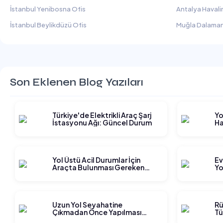
İstanbul Yenibosna Ofis
Antalya Havali
İstanbul Beylikdüzü Ofis
Muğla Dalaman
Son Eklenen Blog Yazıları
Türkiye'de Elektrikli Araç Şarj
Yo
İstasyonu Ağı: Güncel Durum
Ha
Gi
Yol Üstü Acil Durumlar İçin
Ev
Araçta Bulunması Gereken
Yo
Ekipmanlar
Ge
Uzun Yol Seyahatine
Rü
Çıkmadan Önce Yapılması
Tü
Gereken Planlama Adımları