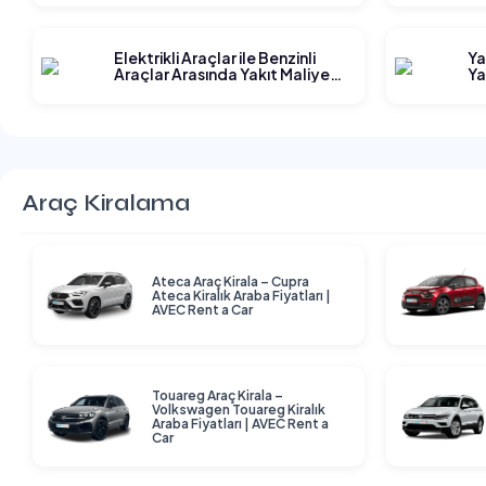
Elektrikli Araçlar ile Benzinli
Ya
Araçlar Arasında Yakıt Maliyeti
Ya
Karşılaştırması
Araç Kiralama
Ateca Araç Kirala – Cupra
Ateca Kiralık Araba Fiyatları |
AVEC Rent a Car
Touareg Araç Kirala –
Volkswagen Touareg Kiralık
Araba Fiyatları | AVEC Rent a
Car