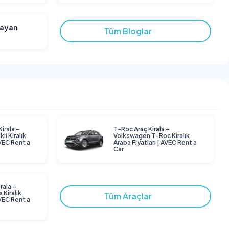
layan
Tüm Bloglar
Kirala –
T-Roc Araç Kirala –
li Kiralık
Volkswagen T-Roc Kiralık
AVEC Rent a
Araba Fiyatları | AVEC Rent a
Car
rala –
 Kiralık
Tüm Araçlar
AVEC Rent a