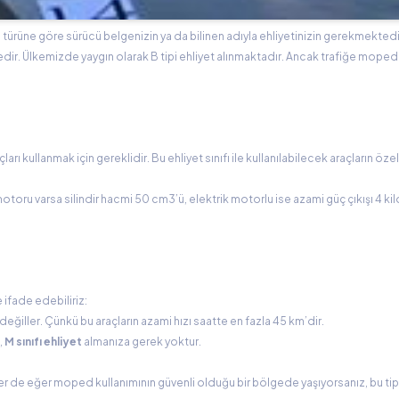
n türüne göre sürücü belgenizin ya da bilinen adıyla ehliyetinizin gerekmektedi
tedir. Ülkemizde yaygın olarak B tipi ehliyet alınmaktadır. Ancak trafiğe mope
arı kullanmak için gereklidir. Bu ehliyet sınıfı ile kullanılabilecek araçların özell
toru varsa silindir hacmi 50 cm3’ü, elektrik motorlu ise azami güç çıkışı 4 kil
 ifade edebiliriz:
eğiller. Çünkü bu araçların azami hızı saatte en fazla 45 km’dir.
,
M sınıfı ehliyet
almanıza gerek yoktur.
er de eğer moped kullanımının güvenli olduğu bir bölgede yaşıyorsanız, bu tip 