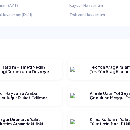
manı (AYT)
Kayseri Havalimanı
 Havalimanı (DLM)
Trabzon Havalimanı
l Yardım Hizmeti Nedir?
Tek Yön Araç Kirala
ngi Durumlarda Devreye
Tek Yön Araç Kiralam
rer?
İşler?
cil Hayvanla Araba
Aile ile Uzun Yol Se
lculuğu: Dikkat Edilmesi
Çocukları Meşgul E
rekenler
Yöntemleri
zgar Direnci ve Yakıt
Klima Kullanımı Yakı
ketimi Arasındaki İlişki
Tüketimini Nasıl Etki