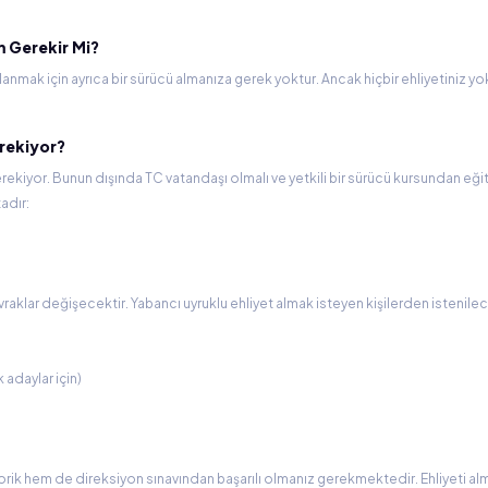
m Gerekir Mi?
ullanmak için ayrıca bir sürücü almanıza gerek yoktur. Ancak hiçbir ehliyetiniz 
erekiyor?
erekiyor. Bunun dışında TC vatandaşı olmalı ve yetkili bir sürücü kursundan eği
adır:
 evraklar değişecektir. Yabancı uyruklu ehliyet almak isteyen kişilerden istenil
adaylar için)
teorik hem de direksiyon sınavından başarılı olmanız gerekmektedir. Ehliyeti alm