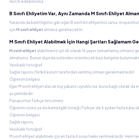
tercih edebilirsiniz.
B Sınıfı Ehliyetim Var, Aynı Zamanda M Sınıfı Ehliyet Alma
Yukarıda da belirttiğimiz gibi eğer B sınıfı bir ehliyetiniz varsa, moped k
için
M sınıfı ehliyet
almanız gerekecektir.
M Sınıfı Ehliyet Alabilmek İçin Hangi Şartları Sağlamam G
M sınıfı ehliyet
alabilmeniz için ilk olarak 16 yaşını tamamlamış olmanız g
almalısınız. Bunun dışında sizlerden istenilecek bazı belgeler bulunmakt
Vesikalık fotoğraf
Sağlık raporu (Yetkili kurum tarafından verilmiş olması gerekmektedir)
Öğrenim belgesi
Eğer M sınıfı ehliyet alacak kişi yabancı uyruklu ise, buna bağlı olarak da
şu şekildedir:
Pasaportun Türkçe tercümesi
Öğrenim vizesi ya da ikametgâh örneği (Türkiye’de 6 aydan fazla kalacak 
Öğrenim belgesi
Sağlık raporu
Vesikalık fotoğraf
M sınıfı ehliyet alabilmek için en fazla 4 sınav hakkı verilmektedir. Hem 