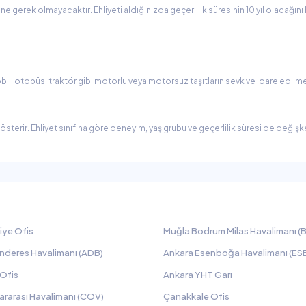
ine gerek olmayacaktır. Ehliyeti aldığınızda geçerlilik süresinin 10 yıl olacağın
l, otobüs, traktör gibi motorlu veya motorsuz taşıtların sevk ve idare edilme
gösterir. Ehliyet sınıfına göre deneyim, yaş grubu ve geçerlilik süresi de değişk
iye Ofis
Muğla Bodrum Milas Havalimanı (B
nderes Havalimanı (ADB)
Ankara Esenboğa Havalimanı (ES
 Ofis
Ankara YHT Garı
ararası Havalimanı (COV)
Çanakkale Ofis