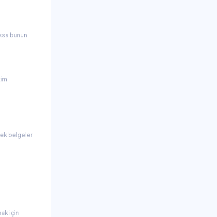
yoksa bunun
tim
ecek belgeler
ak için