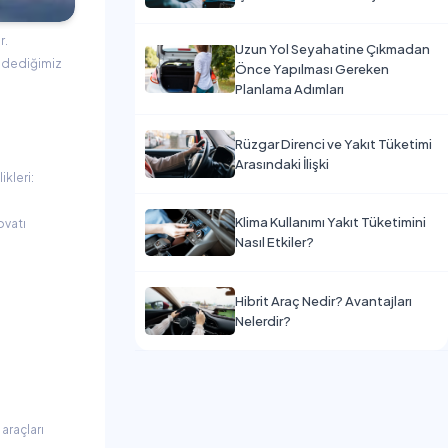
r.
Uzun Yol Seyahatine Çıkmadan
d dediğimiz
Önce Yapılması Gereken
Planlama Adımları
Rüzgar Direnci ve Yakıt Tüketimi
Arasındaki İlişki
ikleri:
Klima Kullanımı Yakıt Tüketimini
ovatı
Nasıl Etkiler?
Hibrit Araç Nedir? Avantajları
Nelerdir?
araçları