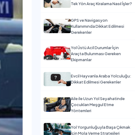
Tek Yön Araç Kiralama Nasıl İşler?
GPS ve Navigasyon
Kullanımında Dikkat Edilmesi
Gerekenler
Yol Üstü Acil Durumlar İçin
Araçta Bulunması Gereken
Ekipmanlar
Evcil Hayvanla Araba Yolculuğu:
Dikkat Edilmesi Gerekenler
Aile ile Uzun Yol Seyahatinde
Çocukları Meşgul Etme
Yöntemleri
Yol Yorgunluğuyla Başa Çıkmak
İçin Mola Verme Stratejileri