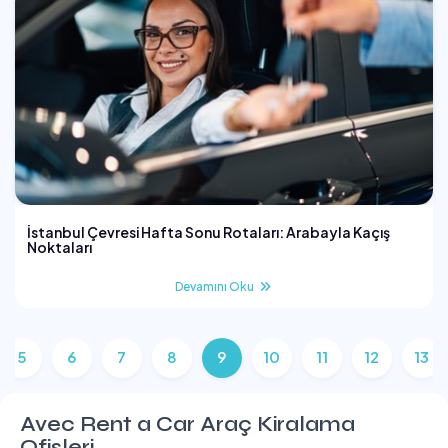
İstanbul Çevresi Hafta Sonu Rotaları: Arabayla Kaçış
Noktaları
Devamını Oku
5
6
7
8
9
10
11
12
13
Avec Rent a Car Araç Kiralama
Ofisleri