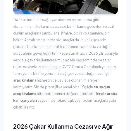
Trafikte üstünlük sağlayan siren ve çakar lamba gibi
donanımların kullanımı, sadece belirli kamu görevleri ve acil
durum araçlarına (ambulans, itfaiye, polis vb.) tanınmış bir
haktır. Ancak son yıllarda sivil araçlarda usulsüz şekilde
görülen bu donanımlar, trafik düzenini bozmakta ve diğer
sürücülerin güvenliğini tehlikeye atmaktadır. 2026 yılı itibarıyla
yetkisiz çakar kullanımıyla mücadele kapsamında cezalar
rekor seviyelere çıkarılmıştır. AVEC Rent a Car olarak yasalara
tam uyumlu bir filo yönetimi sağlıyor ve sunduğumuz hiçbir
araç kiralama
hizmetinde usulsüz donanımlara yer
vermiyoruz. Siz de prestijli ve yasal bir sürüş için
en uygun
araç kiralama
alternatiflerimizi değerlendirebilir,
kiralık araba
kampanyaları
sayesinde teknolojik ve modern araçlarla yola
çıkabilirsiniz.
2026 Çakar Kullanma Cezası ve Ağır