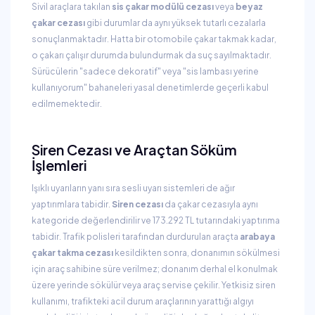
Sivil araçlara takılan
sis çakar modülü cezası
veya
beyaz
çakar cezası
gibi durumlar da aynı yüksek tutarlı cezalarla
sonuçlanmaktadır. Hatta bir otomobile çakar takmak kadar,
o çakarı çalışır durumda bulundurmak da suç sayılmaktadır.
Sürücülerin "sadece dekoratif" veya "sis lambası yerine
kullanıyorum" bahaneleri yasal denetimlerde geçerli kabul
edilmemektedir.
Siren Cezası ve Araçtan Söküm
İşlemleri
Işıklı uyarıların yanı sıra sesli uyarı sistemleri de ağır
yaptırımlara tabidir.
Siren cezası
da çakar cezasıyla aynı
kategoride değerlendirilir ve 173.292 TL tutarındaki yaptırıma
tabidir. Trafik polisleri tarafından durdurulan araçta
arabaya
çakar takma cezası
kesildikten sonra, donanımın sökülmesi
için araç sahibine süre verilmez; donanım derhal el konulmak
üzere yerinde sökülür veya araç servise çekilir. Yetkisiz siren
kullanımı, trafikteki acil durum araçlarının yarattığı algıyı