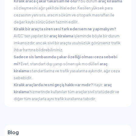
Kiralık araca çakar takarsam ne olur?
Bu durum
araç kiralama
sözleşmesini ağır şekilde ihlal eder. Kesilen yüksek para
cezasının yanı sıra, aracın söküm ve otopark masrafları ile
değer kaybı sürücüden tazmin edilir.
Kiralık bir araçta siren sesi fark edersem ne yapmalıyım?
AVEC'ten yapılan bir
araç kiralama
işleminde böyle bir durum
imkansızdır; ancak sivil bir araçta usulsüzlük görürseniz trafik
ihbar hattına bildirebilirsiniz.
Sadece sis lambasında çakar özelliği olması ceza sebebi
mi?
Evet, standart dışı yanıp sönen ışık modülleri
araç
kiralama
standartlarına ve trafik yasalarına aykırıdır, ağır ceza
sebebidir.
Kiralık araçlarda resmi geçiş hakkı var mıdır?
Hayır,
araç
kiralama
hizmetinde kullanılan tüm araçlar sivil statüdedir ve
diğer tüm araçlarla aynı trafik kurallarına tabidir.
Blog