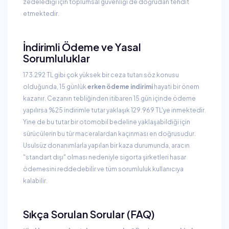
zedelediği için toplumsal güvenliği de doğrudan tehdit
etmektedir.
İndirimli Ödeme ve Yasal
Sorumluluklar
173.292 TL gibi çok yüksek bir ceza tutarı söz konusu
olduğunda, 15 günlük
erken ödeme indirimi
hayati bir önem
kazanır. Cezanın tebliğinden itibaren 15 gün içinde ödeme
yapılırsa %25 indirimle tutar yaklaşık 129.969 TL'ye inmektedir.
Yine de bu tutar bir otomobil bedeline yaklaşabildiği için
sürücülerin bu tür maceralardan kaçınması en doğrusudur.
Usulsüz donanımlarla yapılan bir kaza durumunda, aracın
"standart dışı" olması nedeniyle sigorta şirketleri hasar
ödemesini reddedebilir ve tüm sorumluluk kullanıcıya
kalabilir.
Sıkça Sorulan Sorular (FAQ)