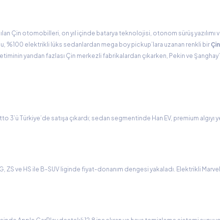
an Çin otomobilleri, on yıl içinde batarya teknolojisi, otonom sürüş yazılımı 
u, %100 elektrikli lüks sedanlardan mega boy pickup’lara uzanan renkli bir
Çin
timinin yarıdan fazlası Çin merkezli fabrikalardan çıkarken, Pekin ve Şangha
tto 3’ü Türkiye’de satışa çıkardı; sedan segmentinde Han EV, premium algıyı y
, ZS ve HS ile B-SUV liginde fiyat-donanım dengesi yakaladı. Elektrikli Marvel