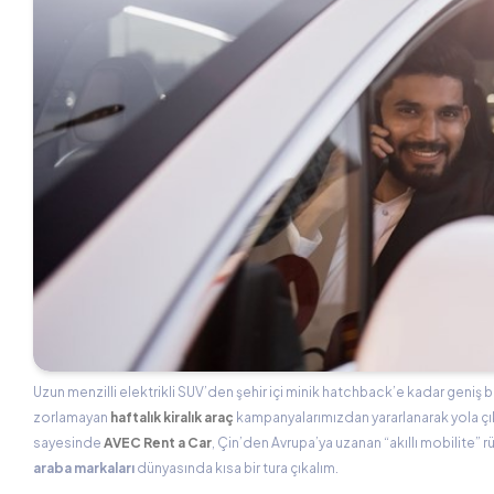
Uzun menzilli elektrikli SUV’den şehir içi minik hatchback’e kadar geniş 
zorlamayan
haftalık kiralık araç
kampanyalarımızdan yararlanarak yola çık
sayesinde
AVEC Rent a Car
, Çin’den Avrupa’ya uzanan “akıllı mobilite” 
araba markaları
dünyasında kısa bir tura çıkalım.