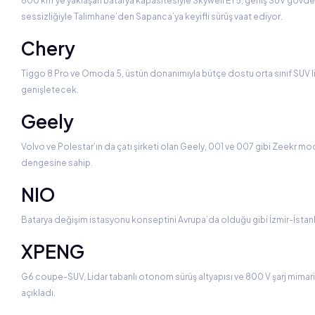
600 km’ye yaklaşan batarya kapasitesiyle Skywell ET5, geniş SUV gövdesi
sessizliğiyle Talimhane’den Sapanca’ya keyifli sürüş vaat ediyor.
Chery
Tiggo 8 Pro ve Omoda 5, üstün donanımıyla bütçe dostu orta sınıf SUV list
genişletecek.
Geely
Volvo ve Polestar’ın da çatı şirketi olan Geely, 001 ve 007 gibi Zeekr m
dengesine sahip.
NIO
Batarya değişim istasyonu konseptini Avrupa’da olduğu gibi İzmir-İstanbu
XPENG
G6 coupe-SUV, Lidar tabanlı otonom sürüş altyapısı ve 800 V şarj mimar
açıkladı.