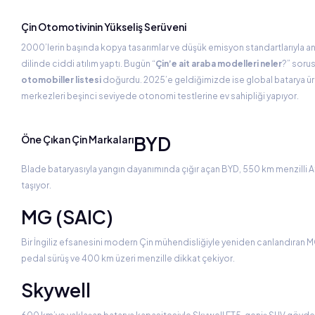
Çin Otomotivinin Yükseliş Serüveni
2000’lerin başında kopya tasarımlar ve düşük emisyon standartlarıyla anıl
dilinde ciddi atılım yaptı. Bugün “
Çin’e ait araba modelleri neler
?” sorus
otomobiller listesi
doğurdu. 2025’e geldiğimizde ise global batarya üre
merkezleri beşinci seviyede otonomi testlerine ev sahipliği yapıyor.
BYD
Öne Çıkan Çin Markaları
Blade bataryasıyla yangın dayanımında çığır açan BYD, 550 km menzilli A
taşıyor.
MG (SAIC)
Bir İngiliz efsanesini modern Çin mühendisliğiyle yeniden canlandıran MG
pedal sürüş ve 400 km üzeri menzille dikkat çekiyor.
Skywell