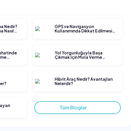
ma Nedir?
GPS ve Navigasyon
a Nasıl
Kullanımında Dikkat Edilmesi
Gerekenler
yahatinde
Yol Yorgunluğuyla Başa
tme
Çıkmak İçin Mola Verme
Stratejileri
t
Hibrit Araç Nedir? Avantajları
ler?
Nelerdir?
layan
Tüm Bloglar