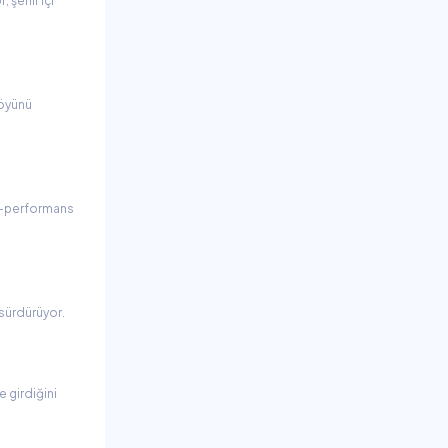
 şehir içi
föyünü
il–performans
 sürdürüyor.
 girdiğini