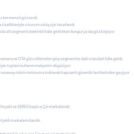
0+ km menzil gösterdi.
özellikleriyle otonom sürüş için tasarlandı.
da alt segmenti elektrikli hâle getirirken Avrupa’ya da göz kırpıyor.
 kamera ve OTA güncellemeler giriş segmentte dahi standart hâle geldi.
riyle toplam kullanım maliyetini düşürüyor.
 runaway riskini minimuma indirerek kapsamlı güvenlik testlerinden geçiyor.
Voyah) ve SERES başlıca Çin markalarıdır.
lçekli markalarındandır.