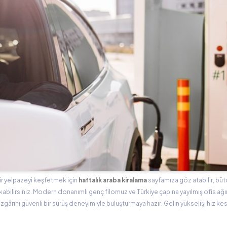
bir yelpazeyi keşfetmek için
haftalık araba kiralama
sayfamıza göz atabilir, büt
abilirsiniz. Modern donanımlı genç filomuz ve Türkiye çapına yayılmış ofis ağ
rüzgârını güvenli bir sürüş deneyimiyle buluşturmaya hazır. Gelin yükselişi hız 