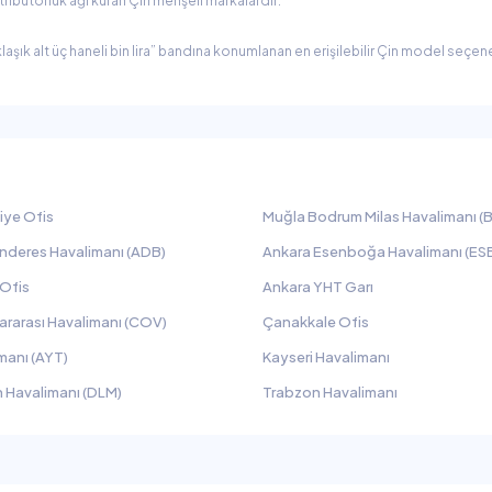
ribütörlük ağı kuran Çin menşeli markalardır.
aşık alt üç haneli bin lira” bandına konumlanan en erişilebilir Çin model seçen
iye Ofis
Muğla Bodrum Milas Havalimanı (B
nderes Havalimanı (ADB)
Ankara Esenboğa Havalimanı (ES
 Ofis
Ankara YHT Garı
ararası Havalimanı (COV)
Çanakkale Ofis
manı (AYT)
Kayseri Havalimanı
 Havalimanı (DLM)
Trabzon Havalimanı