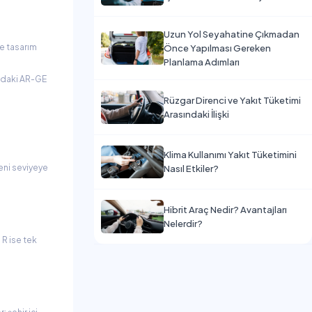
Uzun Yol Seyahatine Çıkmadan
ve tasarım
Önce Yapılması Gereken
Planlama Adımları
y’daki AR-GE
Rüzgar Direnci ve Yakıt Tüketimi
Arasındaki İlişki
Klima Kullanımı Yakıt Tüketimini
eni seviyeye
Nasıl Etkiler?
Hibrit Araç Nedir? Avantajları
Nelerdir?
 R ise tek