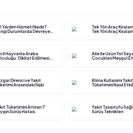
l Yardım Hizmeti Nedir?
Tek Yön Araç Kirala
ngi Durumlarda Devreye
Tek Yön Araç Kiralam
rer?
İşler?
cil Hayvanla Araba
Aile ile Uzun Yol Se
lculuğu: Dikkat Edilmesi
Çocukları Meşgul E
rekenler
Yöntemleri
zgar Direnci ve Yakıt
Klima Kullanımı Yakı
ketimi Arasındaki İlişki
Tüketimini Nasıl Etki
kıt Tüketimini Artıran 7
Yakıt Tasarrufu Sağ
ygın Sürüş Hatası
Sürüş Teknikleri