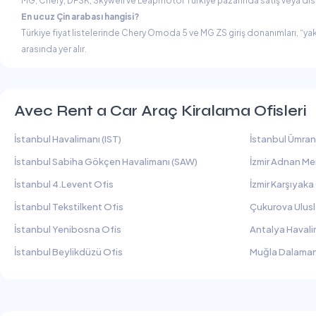
MG, Chery, DFSK, Skywell ve Leapmotor Türkiye pazarında satış veya dist
En ucuz Çin arabası hangisi?
Türkiye fiyat listelerinde Chery Omoda 5 ve MG ZS giriş donanımları, “yakl
arasında yer alır.
Avec Rent a Car Araç Kiralama Ofisleri
İstanbul Havalimanı (IST)
İstanbul Ümran
İstanbul Sabiha Gökçen Havalimanı (SAW)
İzmir Adnan Me
İstanbul 4.Levent Ofis
İzmir Karşıyaka
İstanbul Tekstilkent Ofis
Çukurova Ulusl
İstanbul Yenibosna Ofis
Antalya Havali
İstanbul Beylikdüzü Ofis
Muğla Dalaman