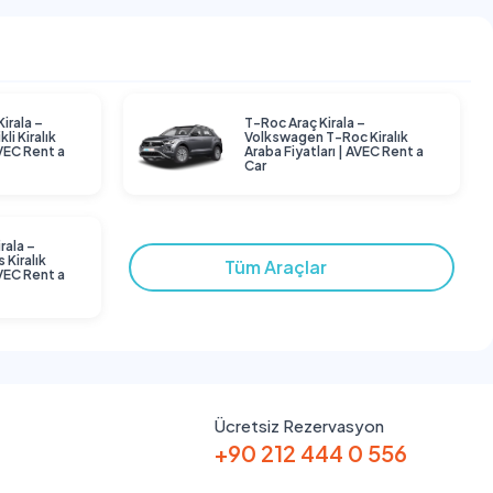
Kirala –
T-Roc Araç Kirala –
li Kiralık
Volkswagen T-Roc Kiralık
AVEC Rent a
Araba Fiyatları | AVEC Rent a
Car
rala –
 Kiralık
Tüm Araçlar
AVEC Rent a
Ücretsiz Rezervasyon
+90 212 444 0 556