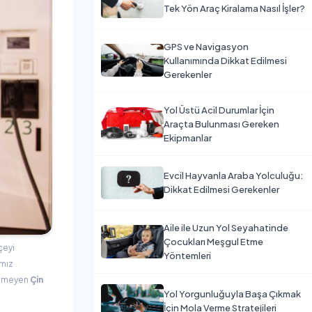
Tek Yön Araç Kiralama Nasıl İşler?
GPS ve Navigasyon
Kullanımında Dikkat Edilmesi
Gerekenler
Yol Üstü Acil Durumlar İçin
Araçta Bulunması Gereken
Ekipmanlar
Evcil Hayvanla Araba Yolculuğu:
Dikkat Edilmesi Gerekenler
Aile ile Uzun Yol Seyahatinde
Çocukları Meşgul Etme
çeyi
Yöntemleri
ımız
kesmeyen
Çin
Yol Yorgunluğuyla Başa Çıkmak
İçin Mola Verme Stratejileri