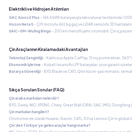
Elektrikli ve Hidrojen Atılımları
GAC Aion LX Plus
– 144,4 kWh bataryasıyla laboratuvar testlerinde 1 00
Hozon Neta S
– Çift motorlu 462 bg güç ve LiDAR sensörlü 3D haritalama 
SAIC-GM-Wuling Bingo
– 200 km menzilli şehir otomobili, Çin iç pazarın
Çin Araçlarının Kiralamadaki Avantajları
Teknoloji Zenginliği
– Kablosuz Apple CarPlay, 15 inç portre ekran, 360°
Ekonomik İşletme
– Kobalt tasarruflu LFP bataryalar, uzun garanti sürele
Batarya Güvenliği
– BYD Blade ve CATL Qilin hücre-şasi mimarisi, termal
Sıkça Sorulan Sorular (FAQ)
Çin araba markaları nelerdir?
BYD, Geely, NIO, XPENG, Chery, Great Wall (ORA), SAIC (MG), Dongfeng (
Çin markaları hangileri?
Otomotive ek olarak Huawei, Xiaomi, CATL, DJI ve Lenovo Çin’in global ö
Çin’den Türkiye’ye gelen araçlar hangi marka?