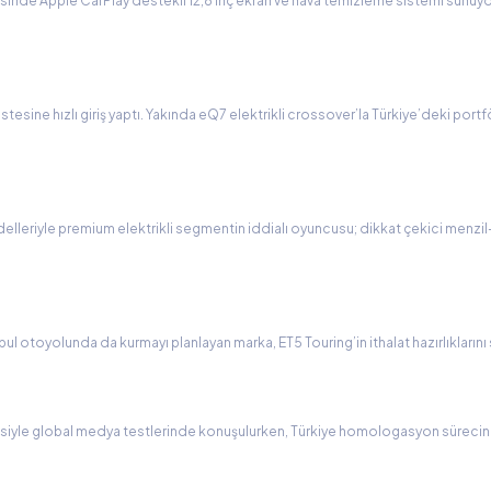
nde Apple CarPlay destekli 12,8 inç ekran ve hava temizleme sistemi sunuyor;
esine hızlı giriş yaptı. Yakında eQ7 elektrikli crossover’la Türkiye’deki port
odelleriyle premium elektrikli segmentin iddialı oyuncusu; dikkat çekici menz
l otoyolunda da kurmayı planlayan marka, ET5 Touring’in ithalat hazırlıklarını
isiyle global medya testlerinde konuşulurken, Türkiye homologasyon sürecine