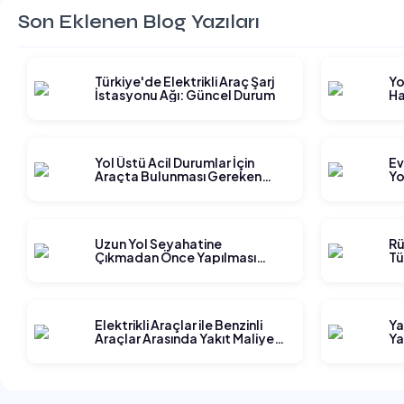
Son Eklenen Blog Yazıları
Türkiye'de Elektrikli Araç Şarj
Yo
İstasyonu Ağı: Güncel Durum
Ha
Gi
Yol Üstü Acil Durumlar İçin
Ev
Araçta Bulunması Gereken
Yo
Ekipmanlar
Ge
Uzun Yol Seyahatine
Rü
Çıkmadan Önce Yapılması
Tü
Gereken Planlama Adımları
Elektrikli Araçlar ile Benzinli
Ya
Araçlar Arasında Yakıt Maliyeti
Ya
Karşılaştırması