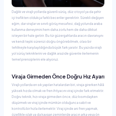
Dağlık ve virajlı yollarda güvenli sürüş, düz otoyol ya da şehir
içi trafikten oldukça farklı beceriler gerektirir. Sürekli değişen
eğim, dar virajlar ve sınırlı görüş mesafesi, dağ yolunda araba
kullanma deneyimini hem daha zorlu hem de daha dikkat
isteyen bir hale getirir. Bu tür güzergahlarda aracın davranışını
ve kendi tepki sürenizi doğru öngörebilmek, olası bir
tehlikeyle karşılaşıldığında büyük fark yaratır. Bu yazıda virajlı
yol sürüş tekniklerini ve dağlık arazide güvenle ilerlemenin
temel prensiplerini ele alıyoruz.
Viraja Girmeden Önce Doğru Hız Ayarı
Virajlı yollarda en sık yapılan hatalardan biri, viraja girerken hâlâ
yüksek hızda olmak ve fren ihtiyacını viraj içinde fark etmektir.
Doğru teknik, hızı viraja girmeden önce, düz kısımdayken
düşürmek ve viraj içinde mümkün olduğunca sabit ve
kontrollü bir hızla ilerlemektir. Viraj içinde ani fren yapmak,
özellikle ıslak ya da kaygan zeminlerde aracın arka veya ön