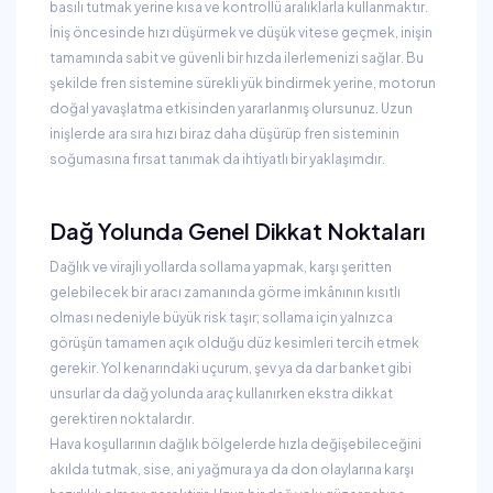
basılı tutmak yerine kısa ve kontrollü aralıklarla kullanmaktır.
İniş öncesinde hızı düşürmek ve düşük vitese geçmek, inişin
tamamında sabit ve güvenli bir hızda ilerlemenizi sağlar. Bu
şekilde fren sistemine sürekli yük bindirmek yerine, motorun
doğal yavaşlatma etkisinden yararlanmış olursunuz. Uzun
inişlerde ara sıra hızı biraz daha düşürüp fren sisteminin
soğumasına fırsat tanımak da ihtiyatlı bir yaklaşımdır.
Dağ Yolunda Genel Dikkat Noktaları
Dağlık ve virajlı yollarda sollama yapmak, karşı şeritten
gelebilecek bir aracı zamanında görme imkânının kısıtlı
olması nedeniyle büyük risk taşır; sollama için yalnızca
görüşün tamamen açık olduğu düz kesimleri tercih etmek
gerekir. Yol kenarındaki uçurum, şev ya da dar banket gibi
unsurlar da dağ yolunda araç kullanırken ekstra dikkat
gerektiren noktalardır.
Hava koşullarının dağlık bölgelerde hızla değişebileceğini
akılda tutmak, sise, ani yağmura ya da don olaylarına karşı