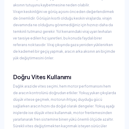
aksının tutuşunu kaybetmesine neden olabilir.
Virajın keskinliğini ve görüş açısını önceden değerlendirmek
de önemlidir. Görüşün kısıtlı olduğu keskin virajlarda, virajın
devamında ne olduğunu göremediğiniz için hızınızı daha da
temkinli tutmanız gerekir. Yol kenarındaki viraj uyarı levhaları
ve tavsiye edilen hız işaretleri, bu konuda faydalı birer
referans noktasıdır. Viraj çıkışında gaza yeniden yüklenirken
de kademeli bir geçiş yapmak, aracın arka aksının ani biçimde
yük değiştirmesini önler.
Doğru Vites Kullanımı
Dağlık arazide vites seçimi, hem motor performansını hem
de aracın kontrolünü doğrudan etkiler. Yokuş yukarı çıkışlarda
düşük vitese geçmek, motorun ihtiyaç duyduğu gücü
sağlarken aracın hızını da doğal olarak dengeler. Yokuş aşağı
inişlerde ise düşük vitesi kullanmak, motor frenlemesinden
yararlanarak fren sistemine binen yükü önemli ölçüde azaltır.
Sürekli vites değiştirmekten kaçınmak isteyen sürücüler