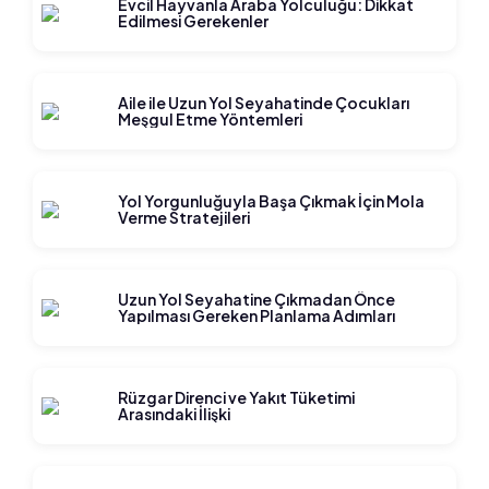
Evcil Hayvanla Araba Yolculuğu: Dikkat
Edilmesi Gerekenler
Aile ile Uzun Yol Seyahatinde Çocukları
Meşgul Etme Yöntemleri
Yol Yorgunluğuyla Başa Çıkmak İçin Mola
Verme Stratejileri
Uzun Yol Seyahatine Çıkmadan Önce
Yapılması Gereken Planlama Adımları
Rüzgar Direnci ve Yakıt Tüketimi
Arasındaki İlişki