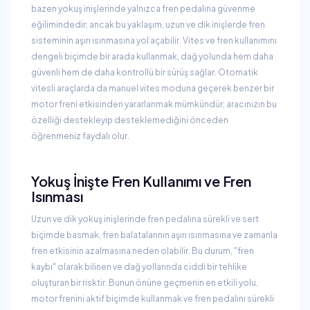
bazen yokuş inişlerinde yalnızca fren pedalına güvenme
eğilimindedir; ancak bu yaklaşım, uzun ve dik inişlerde fren
sisteminin aşırı ısınmasına yol açabilir. Vites ve fren kullanımını
dengeli biçimde bir arada kullanmak, dağ yolunda hem daha
güvenli hem de daha kontrollü bir sürüş sağlar. Otomatik
vitesli araçlarda da manuel vites moduna geçerek benzer bir
motor freni etkisinden yararlanmak mümkündür; aracınızın bu
özelliği destekleyip desteklemediğini önceden
öğrenmeniz faydalı olur.
Yokuş İnişte Fren Kullanımı ve Fren
Isınması
Uzun ve dik yokuş inişlerinde fren pedalına sürekli ve sert
biçimde basmak, fren balatalarının aşırı ısınmasına ve zamanla
fren etkisinin azalmasına neden olabilir. Bu durum, "fren
kaybı" olarak bilinen ve dağ yollarında ciddi bir tehlike
oluşturan bir risktir. Bunun önüne geçmenin en etkili yolu,
motor frenini aktif biçimde kullanmak ve fren pedalını sürekli