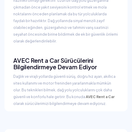
hazırlıklı olmayı gerektirir. Uzun bir dağ yolu güzergahına
çıkmadan önce yakıt seviyesini kontrol etmek ve mola
noktalarını önceden planlamak da bu tür yolculuklarda
faydalı bir hazırlıktır. Dağ yollarında sinyal menzili zayıf
olabileceğinden, güzergahınızı ve tahmini varış saatinizi
seyahat öncesinde birine bildirmek de ek bir güvenlik önlemi
olarak değerlendirilebilir.
AVEC Rent a Car Sürücülerini
Bilgilendirmeye Devam Ediyor
Dağlık ve virajlı yollarda güvenli sürüş, doğru hız ayarı, akıllıca
vites kullanımı ve motor freninden yararlanmakla mümkün
olur. Bu teknikleri bilmek, dağ yolu yolculuklarını çok daha
güvenli ve konforlu hale getirir. Bu konuda
AVEC Rent a Car
olarak sürücülerimizi bilgilendirmeye devam ediyoruz.