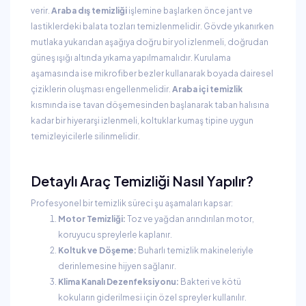
verir.
Araba dış temizliği
işlemine başlarken önce jant ve
lastiklerdeki balata tozları temizlenmelidir. Gövde yıkanırken
mutlaka yukarıdan aşağıya doğru bir yol izlenmeli, doğrudan
güneş ışığı altında yıkama yapılmamalıdır. Kurulama
aşamasında ise mikrofiber bezler kullanarak boyada dairesel
çiziklerin oluşması engellenmelidir.
Araba içi temizlik
kısmında ise tavan döşemesinden başlanarak taban halısına
kadar bir hiyerarşi izlenmeli, koltuklar kumaş tipine uygun
temizleyicilerle silinmelidir.
Detaylı Araç Temizliği Nasıl Yapılır?
Profesyonel bir temizlik süreci şu aşamaları kapsar:
Motor Temizliği:
Toz ve yağdan arındırılan motor,
koruyucu spreylerle kaplanır.
Koltuk ve Döşeme:
Buharlı temizlik makineleriyle
derinlemesine hijyen sağlanır.
Klima Kanalı Dezenfeksiyonu:
Bakteri ve kötü
kokuların giderilmesi için özel spreyler kullanılır.