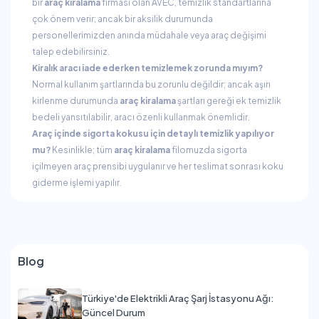
bir
araç kiralama
firması olan AVEC, temizlik standartlarına
çok önem verir; ancak bir aksilik durumunda
personellerimizden anında müdahale veya araç değişimi
talep edebilirsiniz.
Kiralık aracı iade ederken temizlemek zorunda mıyım?
Normal kullanım şartlarında bu zorunlu değildir; ancak aşırı
kirlenme durumunda
araç kiralama
şartları gereği ek temizlik
bedeli yansıtılabilir, aracı özenli kullanmak önemlidir.
Araç içinde sigorta kokusu için detaylı temizlik yapılıyor
mu?
Kesinlikle; tüm
araç kiralama
filomuzda sigorta
içilmeyen araç prensibi uygulanır ve her teslimat sonrası koku
giderme işlemi yapılır.
Blog
Türkiye'de Elektrikli Araç Şarj İstasyonu Ağı:
Güncel Durum