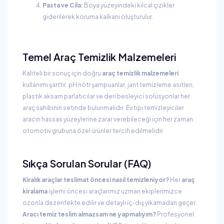
Pasta ve Cila:
Boya yüzeyindeki kılcal çizikler
giderilerek koruma kalkanı oluşturulur.
Temel Araç Temizlik Malzemeleri
Kaliteli bir sonuç için doğru
araç temizlik malzemeleri
kullanımı şarttır. pH nötr şampuanlar, jant temizleme asitleri,
plastik aksam parlatıcılar ve deri besleyici solüsyonlar her
araç sahibinin setinde bulunmalıdır. Ev tipi temizleyiciler
aracın hassas yüzeylerine zarar verebileceği için her zaman
otomotiv grubuna özel ürünler tercih edilmelidir.
Sıkça Sorulan Sorular (FAQ)
Kiralık araçlar teslimat öncesi nasıl temizleniyor?
Her
araç
kiralama
işlemi öncesi araçlarımız uzman ekiplerimizce
ozonla dezenfekte edilir ve detaylı iç-dış yıkamadan geçer.
Aracı temiz teslim almazsam ne yapmalıyım?
Profesyonel