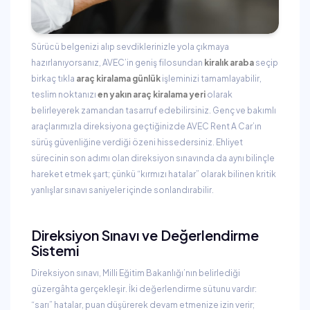
Sürücü belgenizi alıp sevdiklerinizle yola çıkmaya
hazırlanıyorsanız, AVEC’in geniş filosundan
kiralık araba
seçip
birkaç tıkla
araç kiralama günlük
işleminizi tamamlayabilir,
teslim noktanızı
en yakın araç kiralama yeri
olarak
belirleyerek zamandan tasarruf edebilirsiniz. Genç ve bakımlı
araçlarımızla direksiyona geçtiğinizde AVEC Rent A Car’ın
sürüş güvenliğine verdiği özeni hissedersiniz. Ehliyet
sürecinin son adımı olan direksiyon sınavında da aynı bilinçle
hareket etmek şart; çünkü “kırmızı hatalar” olarak bilinen kritik
yanlışlar sınavı saniyeler içinde sonlandırabilir.
Direksiyon Sınavı ve Değerlendirme
Sistemi
Direksiyon sınavı, Milli Eğitim Bakanlığı’nın belirlediği
güzergâhta gerçekleşir. İki değerlendirme sütunu vardır:
“sarı” hatalar, puan düşürerek devam etmenize izin verir;