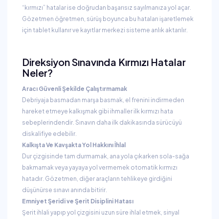
“kırmızı” hatalar ise doğrudan başarısız sayılmanıza yol açar.
Gözetmen öğretmen, sürüş boyunca bu hataları işaretlemek
için tablet kullanır ve kayıtlar merkezi sisteme anlık aktarılır.
Direksiyon Sınavında Kırmızı Hatalar
Neler?
Aracı Güvenli Şekilde Çalıştırmamak
Debriyaja basmadan marşa basmak, el frenini indirmeden
hareket etmeye kalkışmak gibi ihmaller ilk kırmızı hata
sebeplerindendir. Sınavın daha ilk dakikasında sürücüyü
diskalifiye edebilir.
Kalkışta Ve Kavşakta Yol Hakkını İhlal
Dur çizgisinde tam durmamak, ana yola çıkarken sola-sağa
bakmamak veya yayaya yol vermemek otomatik kırmızı
hatadır. Gözetmen, diğer araçların tehlikeye girdiğini
düşünürse sınavı anında bitirir.
Emniyet Şeridi ve Şerit Disiplini Hatası
Şerit ihlali yapıp yol çizgisini uzun süre ihlal etmek, sinyal