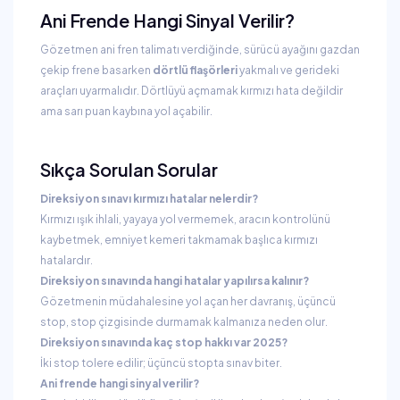
Ani Frende Hangi Sinyal Verilir?
Gözetmen ani fren talimatı verdiğinde, sürücü ayağını gazdan
çekip frene basarken
dörtlü flaşörleri
yakmalı ve gerideki
araçları uyarmalıdır. Dörtlüyü açmamak kırmızı hata değildir
ama sarı puan kaybına yol açabilir.
Sıkça Sorulan Sorular
Direksiyon sınavı kırmızı hatalar nelerdir?
Kırmızı ışık ihlali, yayaya yol vermemek, aracın kontrolünü
kaybetmek, emniyet kemeri takmamak başlıca kırmızı
hatalardır.
Direksiyon sınavında hangi hatalar yapılırsa kalınır?
Gözetmenin müdahalesine yol açan her davranış, üçüncü
stop, stop çizgisinde durmamak kalmanıza neden olur.
Direksiyon sınavında kaç stop hakkı var 2025?
İki stop tolere edilir; üçüncü stopta sınav biter.
Ani frende hangi sinyal verilir?