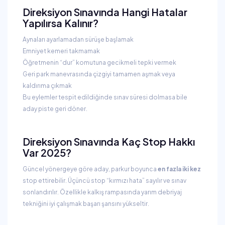
Direksiyon Sınavında Hangi Hatalar
Yapılırsa Kalınır?
Aynaları ayarlamadan sürüşe başlamak
Emniyet kemeri takmamak
Öğretmenin “dur” komutuna gecikmeli tepki vermek
Geri park manevrasında çizgiyi tamamen aşmak veya
kaldırıma çıkmak
Bu eylemler tespit edildiğinde sınav süresi dolmasa bile
aday piste geri döner.
Direksiyon Sınavında Kaç Stop Hakkı
Var 2025?
Güncel yönergeye göre aday, parkur boyunca
en fazla iki kez
stop ettirebilir. Üçüncü stop “kırmızı hata” sayılır ve sınav
sonlandırılır. Özellikle kalkış rampasında yarım debriyaj
tekniğini iyi çalışmak başarı şansını yükseltir.