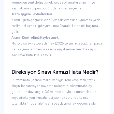
vermeden şerit değiştirmek ya da sollama kurallarını hiçe
saymak sınav topunu doğrudan kırmızıya çevirir.
Trafik Işığı ve Levha İhlalleri
Kırmızı ışıkta geçmek, dönüş yasak levhasına uymamak ya da
hız limitini aşmak “göz yumulmaz” hatalar listesinin başında
gelir.
Aracın Kontrolünü Kaybetmek
Motoru sürekli stop ettirmek (2025’te sınır iki stop), rampada
geri kaçmak, ani fren sırasında sinyal vermeden direksiyonu
savurmak kritik kusur sayılır.
Direksiyon Sınavı Kırmızı Hata Nedir?
“Kırmızı hata”, can ve mal güvenliğini tehlikeye atan, trafik
akışını bozan veya sınav aracına kontrolsüz müdahaleyi
gerektiren davranıştır. Gözetmen, böyle bir durumda fren
veya direksiyon müdahalesi yapmak zorunda kalırsa
tutanakta “müdahale” işlenir ve adayın sınavı geçersiz olur.